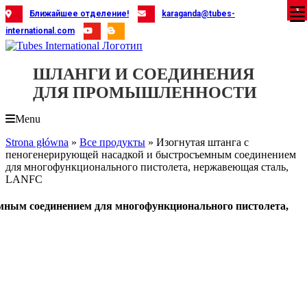
Skip
X
X
X
X
X
X
X
X
X
X
X
X
X
X
X
X
X
X
X
Ближайшее отделение!
karaganda@tubes-
to
international.com
content
ШЛАНГИ И СОЕДИНЕНИЯ
ДЛЯ ПРОМЫШЛЕННОСТИ
Menu
Strona główna
»
Все продукты
»
Изогнутая штанга с
пеногенерирующей насадкой и быстросъемным соединением
для многофункционального пистолета, нержавеющая сталь,
LANFC
мным соединением для многофункционального пистолета,