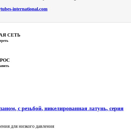
ubes-international.com
АЯ СЕТЬ
треть
ПРОС
авить
аном, с резьбой, никелированная латунь, серия
ения для низкого давления