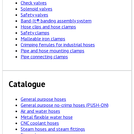
Check valves
Solenoid valves
Safety valves
Band-It® banding assembly system
Hose clips and hose clamps
Safety clamps
Malleable iron clamps
Crimping ferrules for industrial hoses
Pipe and hose mounting clamps
Pipe connecting clamps
Catalogue
General purpose hoses
General purpose no-crimp hoses (PUSH-ON)
Air and water hoses
Metal flexible water hose
CNC coolant hoses
Steam hoses and steam fittings