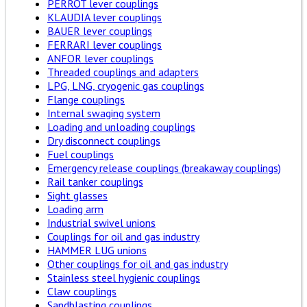
PERROT lever couplings
KLAUDIA lever couplings
BAUER lever couplings
FERRARI lever couplings
ANFOR lever couplings
Threaded couplings and adapters
LPG, LNG, cryogenic gas couplings
Flange couplings
Internal swaging system
Loading and unloading couplings
Dry disconnect couplings
Fuel couplings
Emergency release couplings (breakaway couplings)
Rail tanker couplings
Sight glasses
Loading arm
Industrial swivel unions
Couplings for oil and gas industry
HAMMER LUG unions
Other couplings for oil and gas industry
Stainless steel hygienic couplings
Claw couplings
Sandblasting couplings