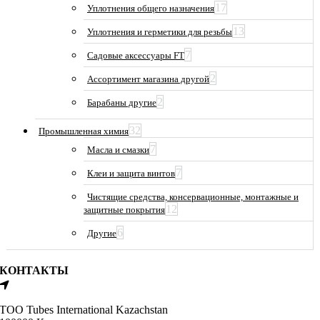
17
Уплотнения общего назначения
13
Уплотнения и герметики для резьбы
7
Садовые аксессуары FT
2
Ассортимент магазина другой
2
Барабаны другие
32
Промышленная химия
7
Масла и смазки
7
Клеи и защита винтов
Чистящие средства, консервационные, монтажные и
12
защитные покрытия
6
Другие
КОНТАКТЫ
ТОО Tubes International Kazachstan