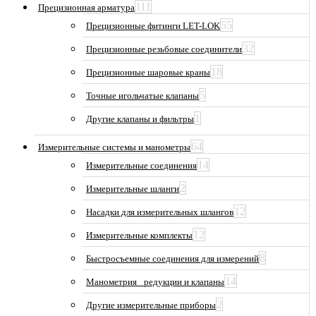
111
Прецизионная арматура
55
Прецизионные фитинги LET-LOK
32
Прецизионные резьбовые соединители
18
Прецизионные шаровые краны
5
Точные игольчатые клапаны
1
Другие клапаны и фильтры
64
Измерительные системы и манометры
14
Измерительные соединения
2
Измерительные шланги
12
Насадки для измерительных шлангов
12
Измерительные комплекты
8
Быстросъемные соединения для измерений
14
Манометрия_ редукции и клапаны
2
Другие измерительные приборы