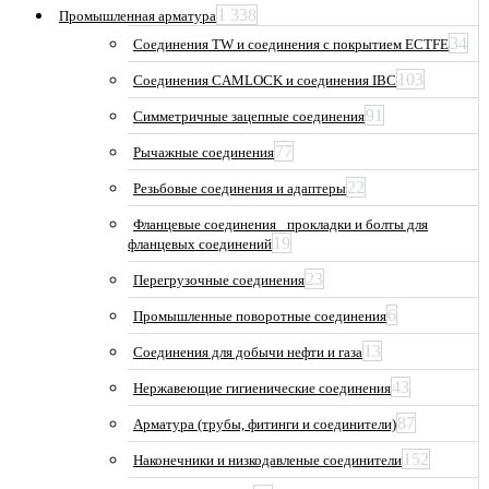
1 338
Промышленная арматура
34
Соединения TW и соединения с покрытием ECTFE
103
Соединения CAMLOCK и соединения IBC
91
Симметричные зацепные соединения
77
Рычажные соединения
22
Резьбовые соединения и адаптеры
Фланцевые соединения_ прокладки и болты для
19
фланцевых соединений
23
Перегрузочные соединения
6
Промышленные поворотные соединения
13
Соединения для добычи нефти и газа
43
Нержавеющие гигиенические соединения
87
Арматура (трубы, фитинги и соединители)
152
Наконечники и низкодавленые соединители