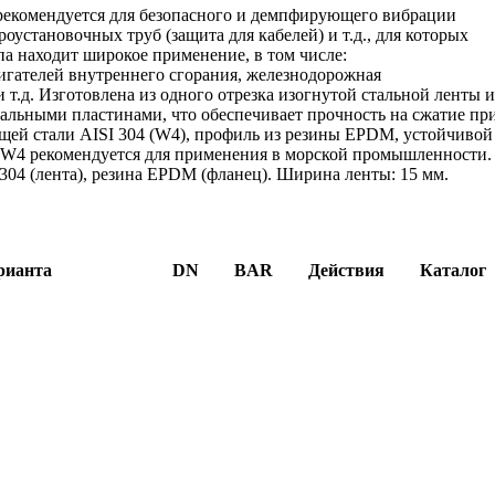
рекомендуется для безопасного и демпфирующего вибрации
установочных труб (защита для кабелей) и т.д., для которых
па находит широкое применение, в том числе:
игателей внутреннего сгорания, железнодорожная
 т.д. Изготовлена из одного отрезка изогнутой стальной ленты 
тальными пластинами, что обеспечивает прочность на сжатие пр
щей стали AISI 304 (W4), профиль из резины EPDM, устойчивой
я W4 рекомендуется для применения в морской промышленности.
 304 (лента), резина EPDM (фланец). Ширина ленты: 15 мм.
рианта
DN
BAR
Действия
Каталог