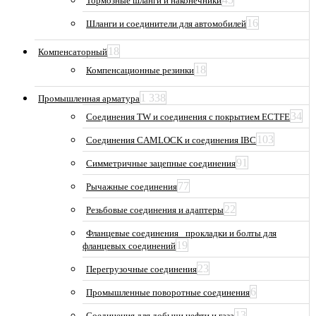
Тормозные шланги и наконечники
16
Шланги и соединители для автомобилей
18
Компенсаторный
18
Компенсационные резинки
1 338
Промышленная арматура
34
Соединения TW и соединения с покрытием ECTFE
103
Соединения CAMLOCK и соединения IBC
91
Симметричные зацепные соединения
77
Рычажные соединения
22
Резьбовые соединения и адаптеры
Фланцевые соединения_ прокладки и болты для
19
фланцевых соединений
23
Перегрузочные соединения
6
Промышленные поворотные соединения
13
Соединения для добычи нефти и газа