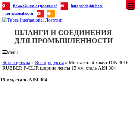
Skip
X
X
X
X
X
X
X
X
X
X
X
X
X
X
X
X
X
X
X
Ближайшее отделение!
karaganda@tubes-
to
international.com
content
ШЛАНГИ И СОЕДИНЕНИЯ
ДЛЯ ПРОМЫШЛЕННОСТИ
Menu
Strona główna
»
Все продукты
»
Монтажный хомут DIN 3016
RUBBER P-CLIP, ширина ленты 15 мм, сталь AISI 304
 мм, сталь AISI 304