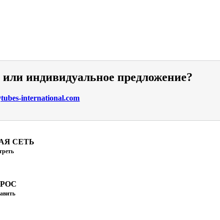
и или индивидуальное предложение?
ubes-international.com
АЯ СЕТЬ
треть
ПРОС
авить