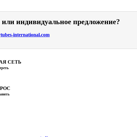
и или индивидуальное предложение?
ubes-international.com
АЯ СЕТЬ
треть
ПРОС
авить