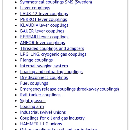
Symmetrical couplings SMS (Sweden)
Lever couplings
LAUX 42 lever couplings
PERROT lever couplings
KLAUDIA lever couplings
BAUER lever couplings
FERRARI lever couplings
ANFOR lever couplings
Threaded couplings and adapters
LPG, LNG, cryogenic gas couplings
Flange couplings
Internal swaging system
Loading and unloading couplings
Dry disconnect couplings
Fuel couplings
Emergency release couplings (breakaway couplings)
Rail tanker couplings
Sight glasses
Loading arm
Industrial swivel unions
Couplings for oil and gas industry
HAMMER LUG unions
Other couplings for oil and gas industry