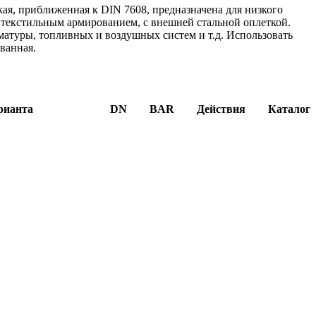
кая, приближенная к DIN 7608, предназначена для низкого
 текстильным армированием, с внешней стальной оплеткой.
матуры, топливных и воздушных систем и т.д. Использовать
ванная.
рианта
DN
BAR
Действия
Каталог