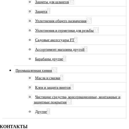
37
Защиты для шлангов
3
Защита
17
Уплотнения общего назначения
13
Уплотнения и герметики для резьбы
7
Садовые аксессуары FT
2
Ассортимент магазина другой
2
Барабаны другие
32
Промышленная химия
7
Масла и смазки
7
Клеи и защита винтов
Чистящие средства, консервационные, монтажные и
12
защитные покрытия
6
Другие
КОНТАКТЫ