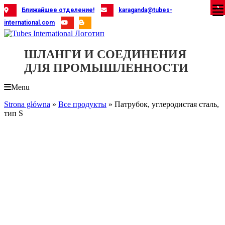
Skip
X
X
X
X
X
X
X
X
X
X
X
X
X
X
X
X
X
X
X
Ближайшее отделение!
karaganda@tubes-
to
international.com
content
ШЛАНГИ И СОЕДИНЕНИЯ
ДЛЯ ПРОМЫШЛЕННОСТИ
Menu
Strona główna
»
Все продукты
»
Патрубок, углеродистая сталь,
тип S