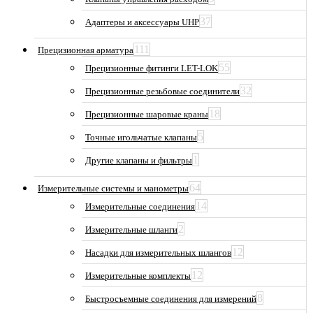
37
Адаптеры и аксессуары UHP
111
Прецизионная арматура
55
Прецизионные фитинги LET-LOK
32
Прецизионные резьбовые соединители
18
Прецизионные шаровые краны
5
Точные игольчатые клапаны
1
Другие клапаны и фильтры
64
Измерительные системы и манометры
14
Измерительные соединения
2
Измерительные шланги
12
Насадки для измерительных шлангов
12
Измерительные комплекты
8
Быстросъемные соединения для измерений