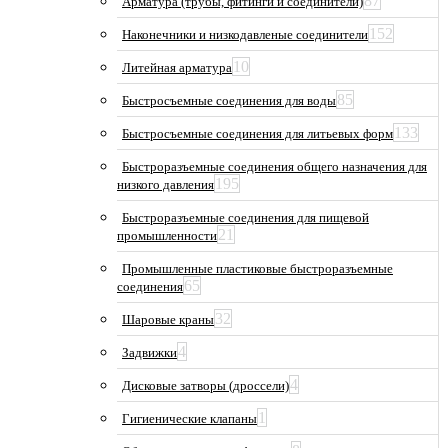
87
Арматура (трубы, фитинги и соединители)
152
Наконечники и низкодавленые соединители
10
Литейная арматура
85
Быстросъемные соединения для воды
133
Быстросъемные соединения для литьевых форм
Быстроразъемные соединения общего назначения для
195
низкого давления
Быстроразъемные соединения для пищевой
21
промышленности
Промышленные пластиковые быстроразъемные
65
соединения
32
Шаровые краны
4
Задвижки
4
Дисковые затворы (дроссели)
1
Гигиенические клапаны