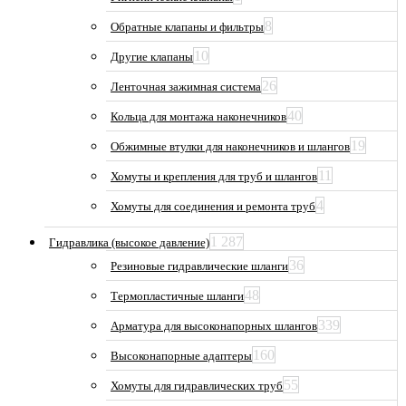
8
Обратные клапаны и фильтры
10
Другие клапаны
26
Ленточная зажимная система
40
Кольца для монтажа наконечников
19
Обжимные втулки для наконечников и шлангов
11
Хомуты и крепления для труб и шлангов
4
Хомуты для соединения и ремонта труб
1 287
Гидравлика (высокое давление)
36
Резиновые гидравлические шланги
48
Термопластичные шланги
339
Арматура для высоконапорных шлангов
160
Высоконапорные адаптеры
55
Хомуты для гидравлических труб