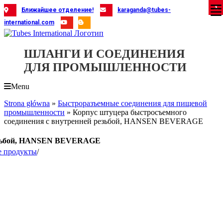
Skip
X
X
X
X
X
X
X
X
X
X
X
X
X
X
X
X
X
X
X
Ближайшее отделение!
karaganda@tubes-
to
international.com
content
ШЛАНГИ И СОЕДИНЕНИЯ
ДЛЯ ПРОМЫШЛЕННОСТИ
Menu
Strona główna
»
Быстроразъемные соединения для пищевой
промышленности
»
Корпус штуцера быстросъемного
соединения с внутренней резьбой, HANSEN BEVERAGE
резьбой, HANSEN BEVERAGE
е продукты
/