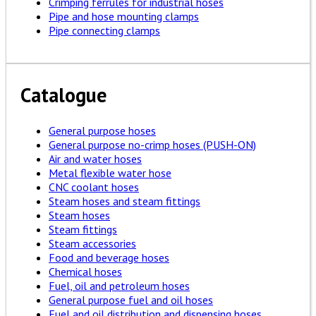
Crimping ferrules for industrial hoses
Pipe and hose mounting clamps
Pipe connecting clamps
Catalogue
General purpose hoses
General purpose no-crimp hoses (PUSH-ON)
Air and water hoses
Metal flexible water hose
CNC coolant hoses
Steam hoses and steam fittings
Steam hoses
Steam fittings
Steam accessories
Food and beverage hoses
Chemical hoses
Fuel, oil and petroleum hoses
General purpose fuel and oil hoses
Fuel and oil distribution and dispensing hoses