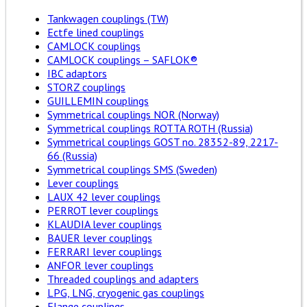
Tankwagen couplings (TW)
Ectfe lined couplings
CAMLOCK couplings
CAMLOCK couplings – SAFLOK®
IBC adaptors
STORZ couplings
GUILLEMIN couplings
Symmetrical couplings NOR (Norway)
Symmetrical couplings ROTTA ROTH (Russia)
Symmetrical couplings GOST no. 28352-89, 2217-
66 (Russia)
Symmetrical couplings SMS (Sweden)
Lever couplings
LAUX 42 lever couplings
PERROT lever couplings
KLAUDIA lever couplings
BAUER lever couplings
FERRARI lever couplings
ANFOR lever couplings
Threaded couplings and adapters
LPG, LNG, cryogenic gas couplings
Flange couplings