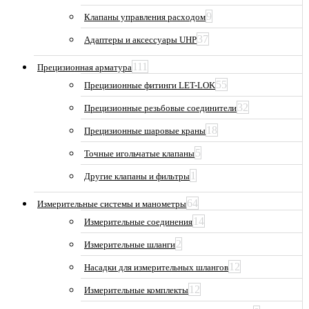
9
Клапаны управления расходом
37
Адаптеры и аксессуары UHP
111
Прецизионная арматура
55
Прецизионные фитинги LET-LOK
32
Прецизионные резьбовые соединители
18
Прецизионные шаровые краны
5
Точные игольчатые клапаны
1
Другие клапаны и фильтры
64
Измерительные системы и манометры
14
Измерительные соединения
2
Измерительные шланги
12
Насадки для измерительных шлангов
12
Измерительные комплекты