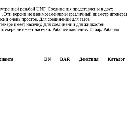
нутренней резьбой UNF. Соединения представлены в двух
. Эти версии не взаимозаменяемы (различный диаметр штекера)
сии очень простое. Для соединений для газов
текере имеет насечку. Для соединений для жидкостей
текере не имеет насечки. Рабочее давление: 15 бар. Рабочая
рианта
DN
BAR
Действия
Каталог