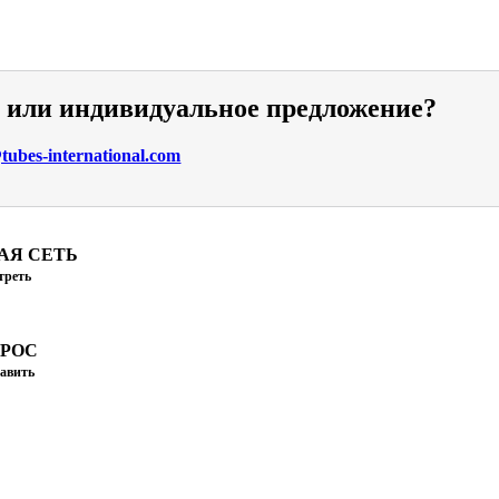
и или индивидуальное предложение?
ubes-international.com
АЯ СЕТЬ
треть
ПРОС
авить