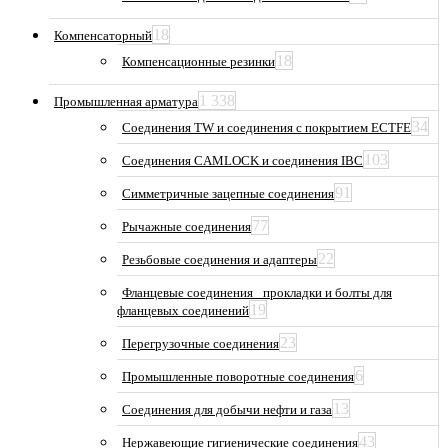
18
Компенсаторный
18
Компенсационные резинки
1 338
Промышленная арматура
34
Соединения TW и соединения с покрытием ECTFE
103
Соединения CAMLOCK и соединения IBC
91
Симметричные зацепные соединения
77
Рычажные соединения
22
Резьбовые соединения и адаптеры
Фланцевые соединения_ прокладки и болты для
19
фланцевых соединений
23
Перегрузочные соединения
6
Промышленные поворотные соединения
13
Соединения для добычи нефти и газа
43
Нержавеющие гигиенические соединения