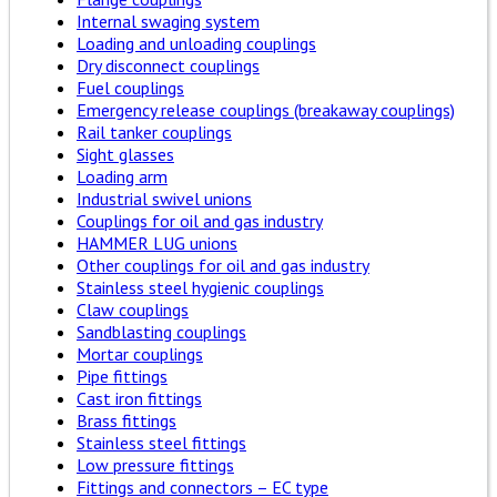
Internal swaging system
Loading and unloading couplings
Dry disconnect couplings
Fuel couplings
Emergency release couplings (breakaway couplings)
Rail tanker couplings
Sight glasses
Loading arm
Industrial swivel unions
Couplings for oil and gas industry
HAMMER LUG unions
Other couplings for oil and gas industry
Stainless steel hygienic couplings
Claw couplings
Sandblasting couplings
Mortar couplings
Pipe fittings
Cast iron fittings
Brass fittings
Stainless steel fittings
Low pressure fittings
Fittings and connectors – EC type