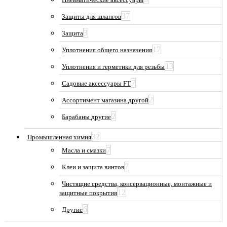
37
Защиты для шлангов
3
Защита
17
Уплотнения общего назначения
13
Уплотнения и герметики для резьбы
7
Садовые аксессуары FT
2
Ассортимент магазина другой
2
Барабаны другие
32
Промышленная химия
7
Масла и смазки
7
Клеи и защита винтов
Чистящие средства, консервационные, монтажные и
12
защитные покрытия
6
Другие