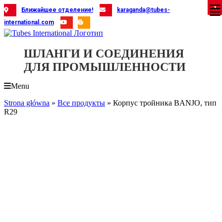
Skip
X
X
X
X
X
X
X
X
X
X
X
X
X
X
X
X
X
X
X
Ближайшее отделение!
karaganda@tubes-
to
international.com
content
ШЛАНГИ И СОЕДИНЕНИЯ
ДЛЯ ПРОМЫШЛЕННОСТИ
Menu
Strona główna
»
Все продукты
»
Корпус тройника BANJO, тип
R29