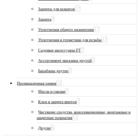
37
Защиты для шлангов
3
Защита
17
Уплотнения общего назначения
13
Уплотнения и герметики для резьбы
7
Садовые аксессуары FT
2
Ассортимент магазина другой
2
Барабаны другие
32
Промышленная химия
7
Масла и смазки
7
Клеи и защита винтов
Чистящие средства, консервационные, монтажные и
12
защитные покрытия
6
Другие