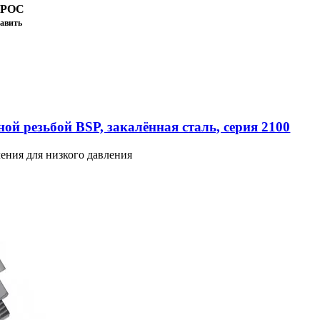
ПРОС
авить
ой резьбой BSP, закалённая сталь, серия 2100
ения для низкого давления