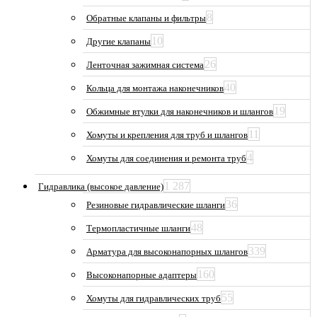
8
Обратные клапаны и фильтры
10
Другие клапаны
26
Ленточная зажимная система
40
Кольца для монтажа наконечников
19
Обжимные втулки для наконечников и шлангов
11
Хомуты и крепления для труб и шлангов
4
Хомуты для соединения и ремонта труб
1 287
Гидравлика (высокое давление)
36
Резиновые гидравлические шланги
48
Термопластичные шланги
339
Арматура для высоконапорных шлангов
160
Высоконапорные адаптеры
55
Хомуты для гидравлических труб