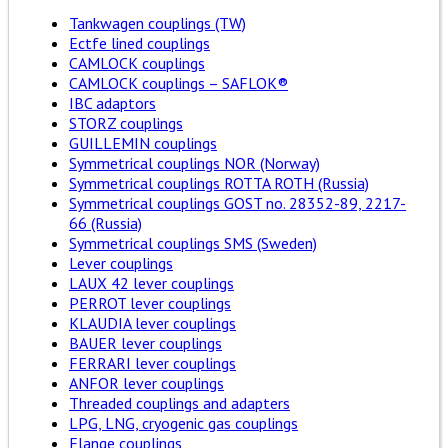
Tankwagen couplings (TW)
Ectfe lined couplings
CAMLOCK couplings
CAMLOCK couplings – SAFLOK®
IBC adaptors
STORZ couplings
GUILLEMIN couplings
Symmetrical couplings NOR (Norway)
Symmetrical couplings ROTTA ROTH (Russia)
Symmetrical couplings GOST no. 28352-89, 2217-
66 (Russia)
Symmetrical couplings SMS (Sweden)
Lever couplings
LAUX 42 lever couplings
PERROT lever couplings
KLAUDIA lever couplings
BAUER lever couplings
FERRARI lever couplings
ANFOR lever couplings
Threaded couplings and adapters
LPG, LNG, cryogenic gas couplings
Flange couplings