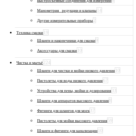
8
Быстросъемные соединения для измерений
14
Манометрия_ редукции и клапаны
2
Другие измерительные приборы
19
Техника смазки
9
Шланги и наконечники для смазки
10
Аксессуары для смазки
224
Чистка и мытьё
10
Шланги для чистки и мойки низкого давления
67
Пистолеты для воды низкого давления
33
Устройства для пены, мойки и дозирования
8
Шланги для аппаратов высокого давления
37
Фитинги для шлангов для моек
59
Пистолеты для мойки высокого давления
10
Шланги и фитинги для канализации