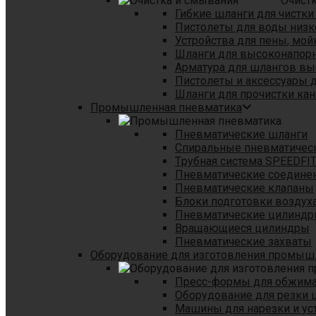
Очист
Гибкие шланги для чистки
Пистолеты для воды низк
Устройства для пены, мой
Шланги для высоконапор
Арматура для шлангов в
Пистолеты и аксессуары 
Шланги для прочистки кан
Промышленная пневматика
Пневматические шланги
Спиральные пневматичес
Tрубная система SPEEDFI
Пневматические соедине
Пневматические клапаны
Блоки подготовки воздуха
Пневматические цилинд
Вращающиеся цилиндры
Пневматические захваты
Оборудование для изготовления промы
Пресс-формы для обжима 
Оборудование для резки 
Машины для нарезки и ус