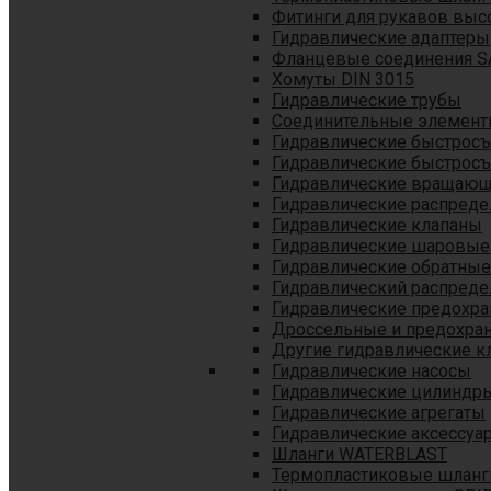
Фитинги для рукавов выс
Гидравлические адаптеры
Фланцевые соединения S
Хомуты DIN 3015
Гидравлические трубы
Соединительные элементы
Гидравлические быстрос
Гидравлические быстрос
Гидравлические вращающ
Гидравлические распреде
Гидравлические клапаны
Гидравлические шаровые
Гидравлические обратные
Гидравлический распреде
Гидравлические предохр
Дроссельные и предохра
Другие гидравлические к
Гидравлические насосы
Гидравлические цилиндр
Гидравлические агрегаты
Гидравлические аксессуа
Шланги WATERBLAST
Термопластиковые шланг