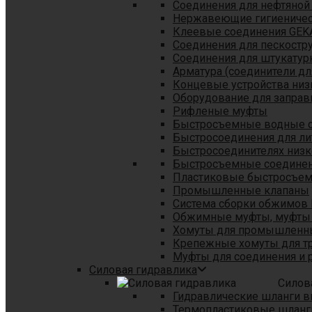
Соединения для нефтяной
Нержавеющие гигиеничес
Клеевые соединения GEK
Соединения для пескостр
Cоединения для штукатур
Арматура (соединители дл
Концевые устройства низ
Оборудование для заправ
Рифленые муфты
Быстросъемные водные 
Быстросоединения для л
Быстросоединителях низк
Быстросъемные соединени
Пластиковые быстросъе
Промышленные клапаны
Система сборки обжимов 
Обжимные муфты, муфты 
Хомуты для промышленн
Крепежные хомуты для тр
Муфты для соединения и 
Силовая гидравлика
Силов
Гидравлические шланги в
Термопластиковые шланг