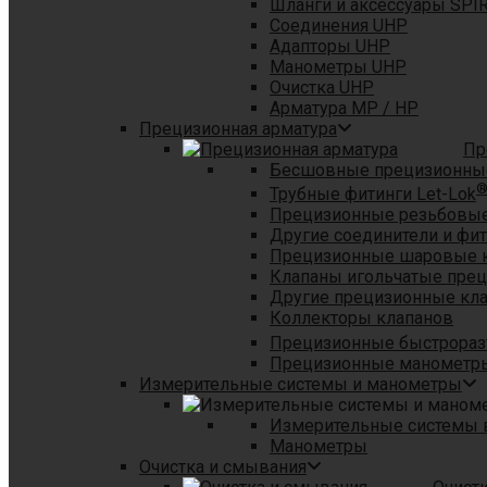
Шланги и аксессуары SPI
Соединения UHP
Адапторы UHP
Манометры UHP
Очистка UHP
Арматура MP / HP
Прецизионная арматура
Пр
Бесшовные прецизионны
Трубные фитинги Let-Lok
Прецизионные резьбовые
Другие соединители и фи
Прецизионные шаровые 
Клапаны игольчатые пре
Другие прецизионные кл
Коллекторы клапанов
Прецизионные быстрораз
Прецизионные манометры
Измерительные системы и манометры
Измерительные системы в
Манометры
Очистка и смывания