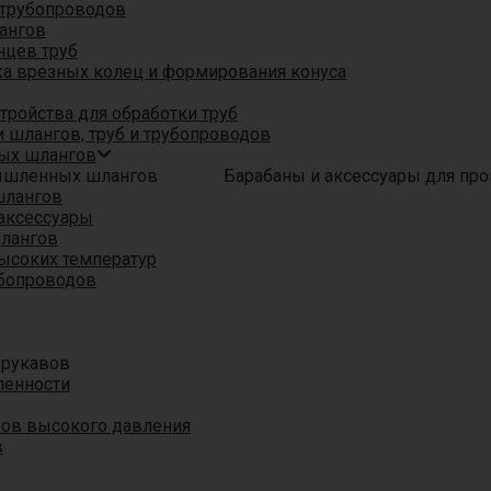
трубопроводов
ангов
нцев труб
а врезных колец и формирования конуса
ройства для обработки труб
 шлангов, труб и трубопроводов
ых шлангов
Барабаны и аксессуары для п
шлангов
аксессуары
шлангов
ысоких температур
убопроводов
 рукавов
ленности
вов высокого давления
в