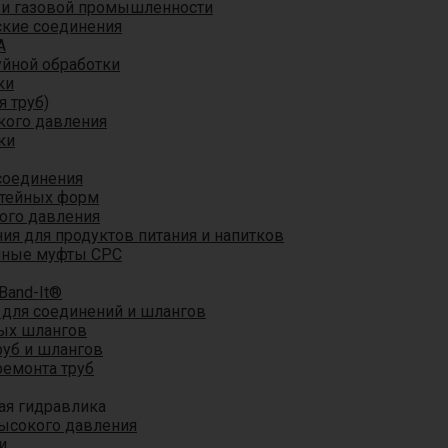
 и газовой промышленности
кие соединения
A
уйной обработки
ки
я труб)
кого давления
ки
соединения
итейных форм
ого давления
я для продуктов питания и напитков
мные муфты CPC
Band-It®
для соединений и шлангов
ых шлангов
уб и шлангов
ремонта труб
ая гидравлика
ысокого давления
и