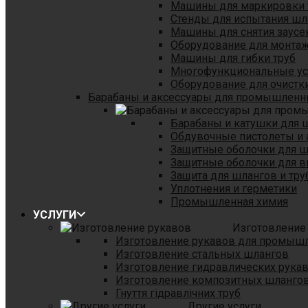
Машины для маркировки 
Стенды для испытания шл
Машины для снятия заусе
Оборудование для монтаж
Машины для гибки труб
Многофункциональные уст
Оборудование для очистки
Барабаны и аксессуары для промышленн
Барабаны и катушки для 
Обдувочные пистолеты и 
Защитные оболочки для 
Защитные оболочки для в
Защита для шлангов и тр
Уплотнения и герметики
Промышленная химия
УСЛУГИ
Изготовление
Изготовление рукавов для промыш
Изготовление стальных шлангов
Изготовление гидравлических рука
Изготовление композитных шланго
Гнуття гідравлічних труб
Другие услуги