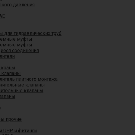
окого давления
AE
 для гидравлических труб
ъемные муфты
ъемные муфты
иеся соединения
лители
 краны
 клапаны
литель плитного монтажа
анительные клапаны
нительные клапаны
лапаны
ы
ры прочие
и UHP и фитинги