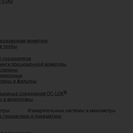
R STAR
ецизионная арматура
е трубы
®
 соединители
тинги прецизионной арматуры
клапаны
цизионные
апаны и фильтры
®
ъемные соединения QC-LOK
 и аксессуары
Измерительные системы и манометры
 гидравлике и пневматике