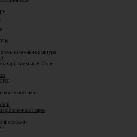
оры
ы
ры
торы
ромышленная арматура
W)
м покрытием из E-CTFE
ов
TORZ
ными захватами
ьбой
и криогенных газов
 опрессовки
ия