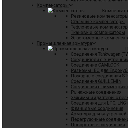
Компенсаторы
Компенсат
Резиновые компенсатор
Стальные компенсаторы
Тефлоновые компенсато
Тканевые компенсаторы
Эластомерные компенса
Промышленная арматура
П
Соединения Tankwagen (T
Соединители с внутренни
Соединение CAMLOCK
Разъемы IBC для Еврокуб
Пожарные соединения S
Соединения GUILLEMIN
Соединения с симметрич
Рычажные соединения
Зажимы и адаптеры с рез
Соединения для LPG, LNG 
Фланцевые соединения
Арматура для внутренней
Перегрузочные соединен
Поворотные соединения