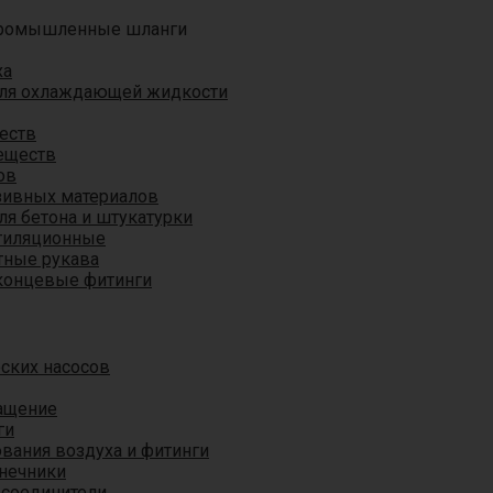
ромышленные шланги
ха
для охлаждающей жидкости
еств
еществ
ов
азивных материалов
я бетона и штукатурки
тиляционные
ные рукава
концевые фитинги
ских насосов
ащение
ги
вания воздуха и фитинги
нечники
 соединители