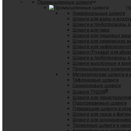
Промышленные шланги
П
Универсальные шланги
Шланги для воды и возду
Шланги и трубопроводы 
Шланги для пара
Шланги для пищевых вещ
Шланги для химических в
Шланги для нефтепродукт
Шланги (Рукава) для абр
Шланги и трубопроводы дл
Шланги выхлопные и вен
Промышленные композит
Металлические шланги и 
Тефлоновые шланги
Силиконовые шланги
®
Шланги TYGON
Шланги для перистальтиче
Подогреваемые шланги
Плавающие шланги и осн
Шланги для газов и фитин
Шланги для кондициониро
Тормозные шланги и нако
Автомобильные шланги и