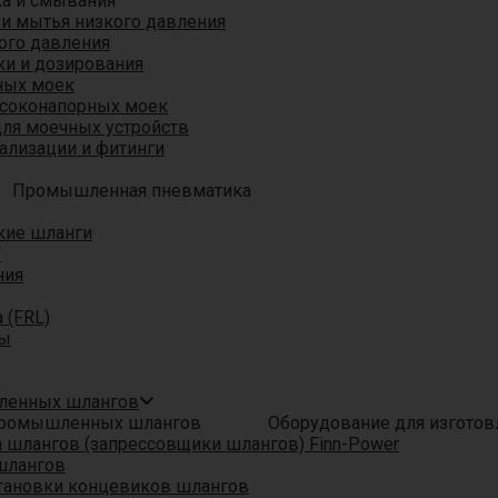
ка и смывания
 и мытья низкого давления
ого давления
ки и дозирования
ных моек
ысоконапорных моек
для моечных устройств
ализации и фитинги
Промышленная пневматика
кие шланги
T
ния
 (FRL)
ры
шленных шлангов
Оборудование для изгото
шлангов (запрессовщики шлангов) Finn-Power
шлангов
тановки концевиков шлангов