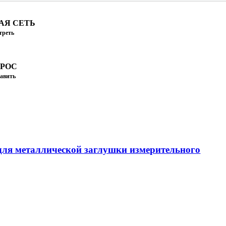
АЯ СЕТЬ
треть
ПРОС
авить
ля металлической заглушки измерительного