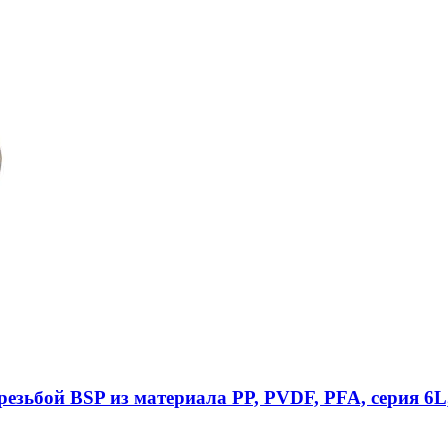
езьбой BSP из материала PP, PVDF, PFA, серия 6L