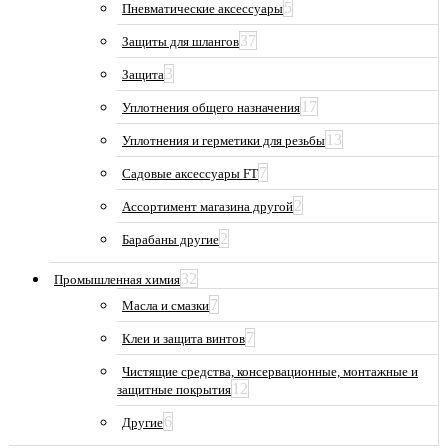
5
Пневматические аксессуары
37
Защиты для шлангов
3
Защита
17
Уплотнения общего назначения
13
Уплотнения и герметики для резьбы
7
Садовые аксессуары FT
2
Ассортимент магазина другой
2
Барабаны другие
32
Промышленная химия
7
Масла и смазки
7
Клеи и защита винтов
Чистящие средства, консервационные, монтажные и
12
защитные покрытия
6
Другие