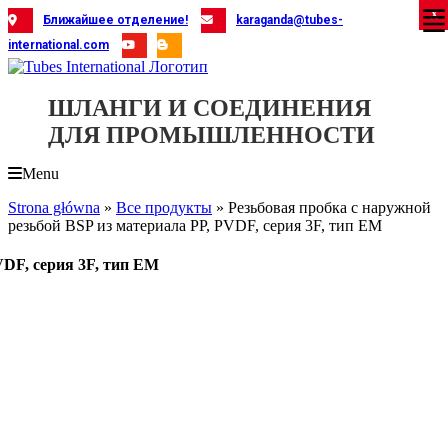
Skip
X
X
X
X
X
X
X
X
X
X
X
X
X
X
X
X
X
X
X
Ближайшее отделение!
karaganda@tubes-
to
international.com
content
ШЛАНГИ И СОЕДИНЕНИЯ
ДЛЯ ПРОМЫШЛЕННОСТИ
Menu
Strona główna
»
Все продукты
»
Резьбовая пробка с наружной
резьбой BSP из материала PP, PVDF, серия 3F, тип EM
VDF, серия 3F, тип EM