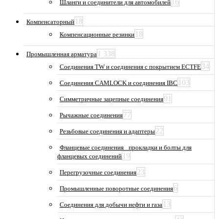
16
Шланги и соединители для автомобилей
18
Компенсаторный
18
Компенсационные резинки
1 338
Промышленная арматура
34
Соединения TW и соединения с покрытием ECTFE
103
Соединения CAMLOCK и соединения IBC
91
Симметричные зацепные соединения
77
Рычажные соединения
22
Резьбовые соединения и адаптеры
Фланцевые соединения_ прокладки и болты для
19
фланцевых соединений
23
Перегрузочные соединения
6
Промышленные поворотные соединения
13
Соединения для добычи нефти и газа