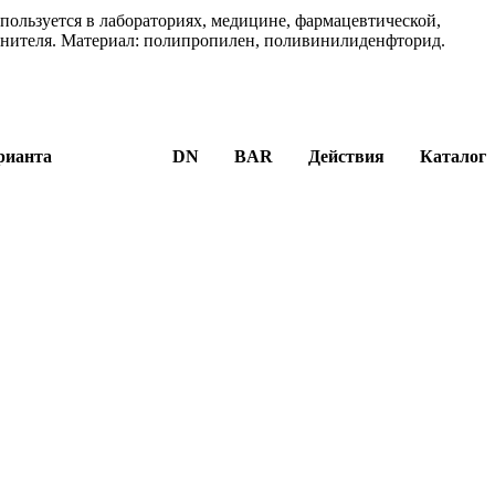
пользуется в лабораториях, медицине, фармацевтической,
тнителя. Материал: полипропилен, поливинилиденфторид.
рианта
DN
BAR
Действия
Каталог