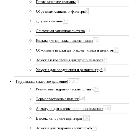
1
Гигиенические клапаны
8
Обратные клапаны и фильтры
10
Другие клапаны
26
Ленточная зажимная система
40
Кольца для монтажа наконечников
19
Обжимные втулки для наконечников и шлангов
11
Хомуты и крепления для труб и шлангов
4
Хомуты для соединения и ремонта труб
1 287
Гидравлика (высокое давление)
36
Резиновые гидравлические шланги
48
Термопластичные шланги
339
Арматура для высоконапорных шлангов
160
Высоконапорные адаптеры
55
Хомуты для гидравлических труб