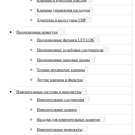
Клапаны и адаптеры пластин
9
Клапаны управления расходом
37
Адаптеры и аксессуары UHP
111
Прецизионная арматура
55
Прецизионные фитинги LET-LOK
32
Прецизионные резьбовые соединители
18
Прецизионные шаровые краны
5
Точные игольчатые клапаны
1
Другие клапаны и фильтры
64
Измерительные системы и манометры
14
Измерительные соединения
2
Измерительные шланги
12
Насадки для измерительных шлангов
12
Измерительные комплекты