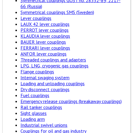
Symmetrical couplings GOST no. 28352-89, 2217-
66 (Russia)
Symmetrical couplings SMS (Sweden)
Lever couplings
LAUX 42 lever couplings
PERROT lever couplings
KLAUDIA lever couplings
BAUER lever couplings
FERRARI lever couplings
ANFOR lever couplings
Threaded couplings and adapters
LPG, LNG, cryogenic gas couplings
Flange couplings
Internal swaging system
Loading and unloading couplings
Dry disconnect couplings
Fuel couplings
Emergency release couplings (breakaway couplings)
Rail tanker couplings
Sight glasses
Loading arm
Industrial swivel unions
Couplings for oil and gas industry