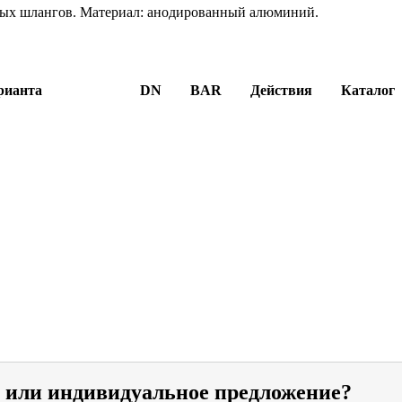
ных шлангов. Материал: анодированный алюминий.
рианта
DN
BAR
Действия
Каталог
и или индивидуальное предложение?