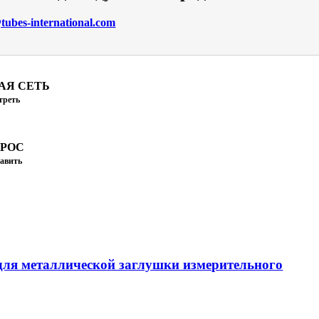
ubes-international.com
АЯ СЕТЬ
треть
ПРОС
авить
ля металлической заглушки измерительного