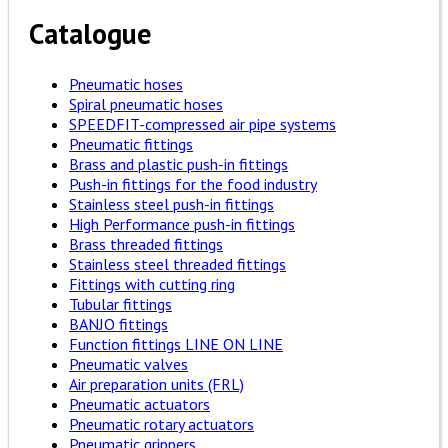
Catalogue
Pneumatic hoses
Spiral pneumatic hoses
SPEEDFIT-compressed air pipe systems
Pneumatic fittings
Brass and plastic push-in fittings
Push-in fittings for the food industry
Stainless steel push-in fittings
High Performance push-in fittings
Brass threaded fittings
Stainless steel threaded fittings
Fittings with cutting ring
Tubular fittings
BANJO fittings
Function fittings LINE ON LINE
Pneumatic valves
Air preparation units (FRL)
Pneumatic actuators
Pneumatic rotary actuators
Pneumatic grippers