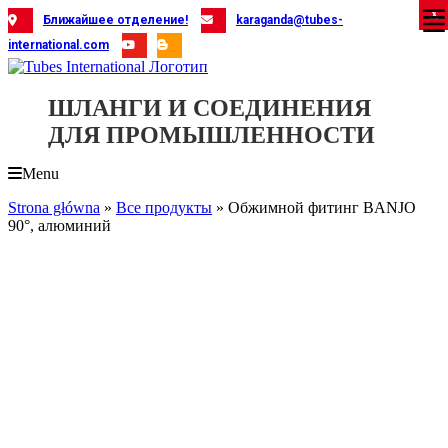
Skip
X
X
X
X
X
X
X
X
X
X
X
X
X
X
X
X
X
X
X
Ближайшее отделение!
karaganda@tubes-
to
international.com
content
ШЛАНГИ И СОЕДИНЕНИЯ
ДЛЯ ПРОМЫШЛЕННОСТИ
Menu
Strona główna
»
Все продукты
»
Обжимной фитинг BANJO
90°, алюминий