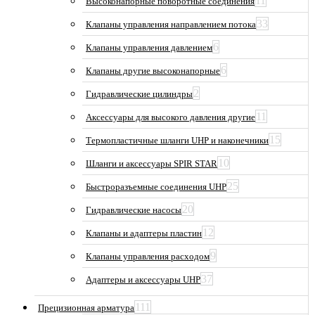
11
Высоконапорные поворотные соединения
33
Клапаны управления направлением потока
6
Клапаны управления давлением
6
Клапаны другие высоконапорные
2
Гидравлические цилиндры
11
Аксессуары для высокого давления другие
15
Термопластичные шланги UHP и наконечники
10
Шланги и аксессуары SPIR STAR
25
Быстроразъемные соединения UHP
20
Гидравлические насосы
12
Клапаны и адаптеры пластин
9
Клапаны управления расходом
37
Адаптеры и аксессуары UHP
111
Прецизионная арматура