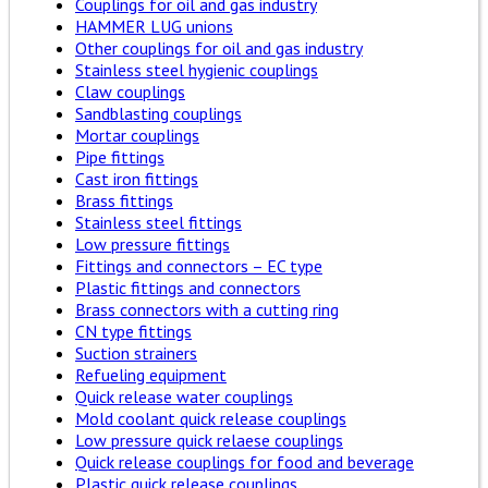
Couplings for oil and gas industry
HAMMER LUG unions
Other couplings for oil and gas industry
Stainless steel hygienic couplings
Claw couplings
Sandblasting couplings
Mortar couplings
Pipe fittings
Cast iron fittings
Brass fittings
Stainless steel fittings
Low pressure fittings
Fittings and connectors – EC type
Plastic fittings and connectors
Brass connectors with a cutting ring
CN type fittings
Suction strainers
Refueling equipment
Quick release water couplings
Mold coolant quick release couplings
Low pressure quick relaese couplings
Quick release couplings for food and beverage
Plastic quick release couplings