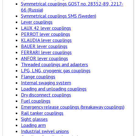
Symmetrical couplings GOST no. 28352-89, 2217-
66 (Russia)
Symmetrical couplings SMS (Sweden)
Lever couplings
LAUX 42 lever couplings
PERROT lever couplings
KLAUDIA lever couplings
BAUER lever couplings
FERRARI lever couplings
ANFOR lever couplings
Threaded couplings and adapters
LPG, LNG, cryogenic gas couplings
Flange couplings
Internal swaging system
Loading and unloading couplings
Dry disconnect couplings
Fuel couplings
Emergency release couplings (breakaway couplings)
Rail tanker couplings
Sight glasses
Loading arm
Industrial swivel unions