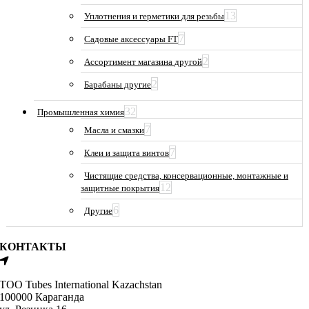
13
Уплотнения и герметики для резьбы
7
Садовые аксессуары FT
2
Ассортимент магазина другой
2
Барабаны другие
32
Промышленная химия
7
Масла и смазки
7
Клеи и защита винтов
Чистящие средства, консервационные, монтажные и
12
защитные покрытия
6
Другие
КОНТАКТЫ
ТОО Tubes International Kazachstan
100000 Караганда