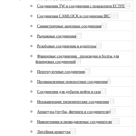
34
Соединения TW и соединения с покрытием ECTFE
103
Соединения CAMLOCK и соединения IBC
91
Симметричные зацепные соединения
77
Рычажные соединения
22
Резьбовые соединения и адаптеры
Фланцевые соединения_ прокладки и болты для
19
фланцевых соединений
23
Перегрузочные соединения
6
Промышленные поворотные соединения
13
Соединения для добычи нефти и газа
43
Нержавеющие гигиенические соединения
87
Арматура (трубы, фитинги и соединители)
152
Наконечники и низкодавленые соединители
10
Литейная арматура