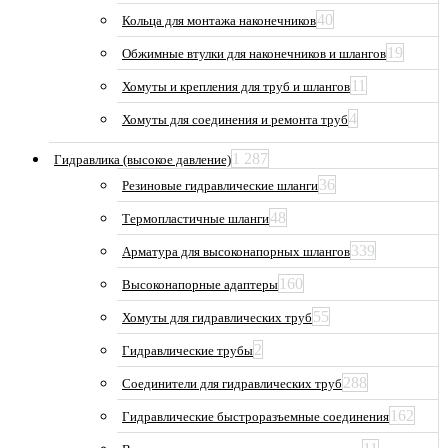
40
Кольца для монтажа наконечников
19
Обжимные втулки для наконечников и шлангов
11
Хомуты и крепления для труб и шлангов
4
Хомуты для соединения и ремонта труб
1 287
Гидравлика (высокое давление)
36
Резиновые гидравлические шланги
48
Термопластичные шланги
339
Арматура для высоконапорных шлангов
160
Высоконапорные адаптеры
55
Хомуты для гидравлических труб
2
Гидравлические трубы
288
Соединители для гидравлических труб
162
Гидравлические быстроразъемные соединения