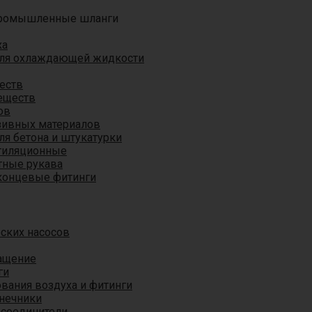
ромышленные шланги
ха
для охлаждающей жидкости
еств
еществ
ов
азивных материалов
я бетона и штукатурки
тиляционные
ные рукава
концевые фитинги
ских насосов
ащение
ги
вания воздуха и фитинги
нечники
 соединители