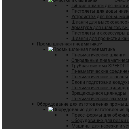
Очист
Гибкие шланги для чистки
Пистолеты для воды низк
Устройства для пены, мой
Шланги для высоконапор
Арматура для шлангов в
Пистолеты и аксессуары 
Шланги для прочистки кан
Промышленная пневматика
Пневматические шланги
Спиральные пневматичес
Tрубная система SPEEDFI
Пневматические соедине
Пневматические клапаны
Блоки подготовки воздуха
Пневматические цилинд
Вращающиеся цилиндры
Пневматические захваты
Оборудование для изготовления промы
Пресс-формы для обжима 
Оборудование для резки 
Машины для нарезки и ус