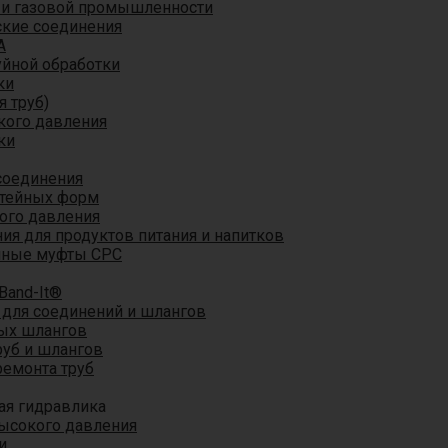
 и газовой промышленности
кие соединения
A
уйной обработки
ки
я труб)
кого давления
ки
соединения
итейных форм
ого давления
я для продуктов питания и напитков
мные муфты CPC
Band-It®
для соединений и шлангов
ых шлангов
уб и шлангов
ремонта труб
ая гидравлика
ысокого давления
и