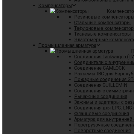
Компенсаторы
Компенсат
Резиновые компенсатор
Стальные компенсаторы
Тефлоновые компенсато
Тканевые компенсаторы
Эластомерные компенса
Промышленная арматура
П
Соединения Tankwagen (T
Соединители с внутренни
Соединение CAMLOCK
Разъемы IBC для Еврокуб
Пожарные соединения S
Соединения GUILLEMIN
Соединения с симметрич
Рычажные соединения
Зажимы и адаптеры с рез
Соединения для LPG, LNG 
Фланцевые соединения
Арматура для внутренней
Перегрузочные соединен
Поворотные соединения