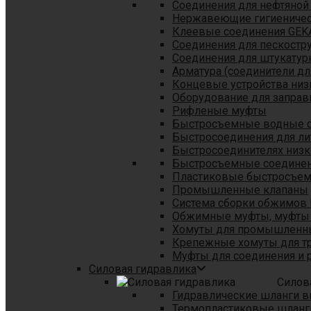
Соединения для нефтяной
Нержавеющие гигиеничес
Клеевые соединения GEK
Соединения для пескостр
Cоединения для штукатур
Арматура (соединители дл
Концевые устройства низ
Оборудование для заправ
Рифленые муфты
Быстросъемные водные 
Быстросоединения для л
Быстросоединителях низк
Быстросъемные соединени
Пластиковые быстросъе
Промышленные клапаны
Система сборки обжимов 
Обжимные муфты, муфты 
Хомуты для промышленн
Крепежные хомуты для тр
Муфты для соединения и 
Силовая гидравлика
Силов
Гидравлические шланги в
Термопластиковые шланг