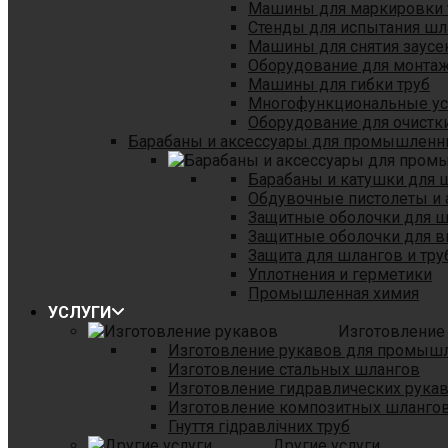
Машины для маркировки 
Стенды для испытания шл
Машины для снятия заусе
Оборудование для монтаж
Машины для гибки труб
Многофункциональные уст
Оборудование для очистки
Барабаны и аксессуары для промышленн
Барабаны и катушки для 
Обдувочные пистолеты и 
Защитные оболочки для 
Защитные оболочки для в
Защита для шлангов и тр
Уплотнения и герметики
Промышленная химия
УСЛУГИ
Изготовление
Изготовление рукавов для промыш
Изготовление стальных шлангов
Изготовление гидравлических рука
Изготовление композитных шланго
Гнуття гідравлічних труб
Другие услуги