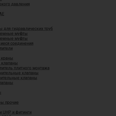
окого давления
AE
 для гидравлических труб
ъемные муфты
ъемные муфты
иеся соединения
лители
 краны
 клапаны
литель плитного монтажа
анительные клапаны
нительные клапаны
лапаны
ы
ры прочие
и UHP и фитинги