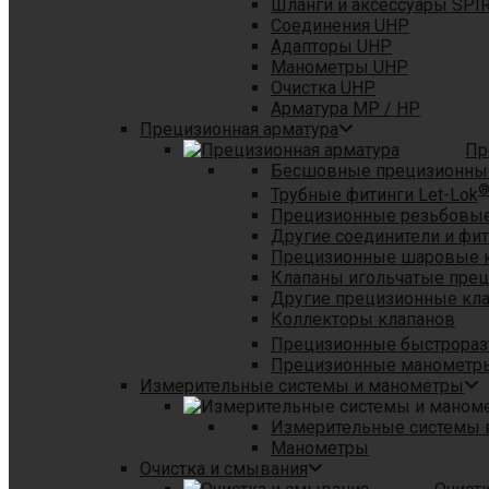
Шланги и аксессуары SPI
Соединения UHP
Адапторы UHP
Манометры UHP
Очистка UHP
Арматура MP / HP
Прецизионная арматура
Пр
Бесшовные прецизионны
Трубные фитинги Let-Lok
Прецизионные резьбовые
Другие соединители и фи
Прецизионные шаровые 
Клапаны игольчатые пре
Другие прецизионные кл
Коллекторы клапанов
Прецизионные быстрораз
Прецизионные манометры
Измерительные системы и манометры
Измерительные системы в
Манометры
Очистка и смывания