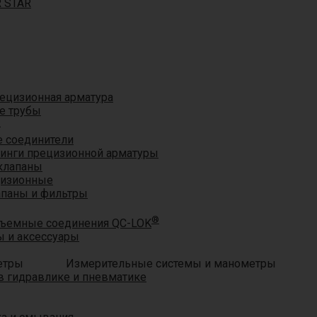
R STAR
ецизионная арматура
е трубы
®
 соединители
тинги прецизионной арматуры
клапаны
цизионные
апаны и фильтры
®
ъемные соединения QC-LOK
 и аксессуары
Измерительные системы и манометры
 гидравлике и пневматике