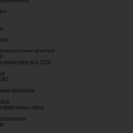
оры
ы
ры
торы
ромышленная арматура
W)
м покрытием из E-CTFE
ов
TORZ
ными захватами
ьбой
и криогенных газов
 опрессовки
ия