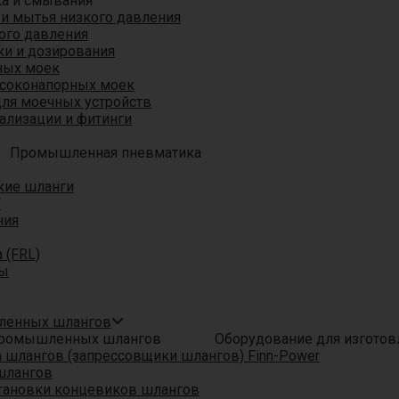
ка и смывания
 и мытья низкого давления
ого давления
ки и дозирования
ных моек
ысоконапорных моек
для моечных устройств
ализации и фитинги
Промышленная пневматика
кие шланги
T
ния
 (FRL)
ры
шленных шлангов
Оборудование для изгото
шлангов (запрессовщики шлангов) Finn-Power
шлангов
тановки концевиков шлангов