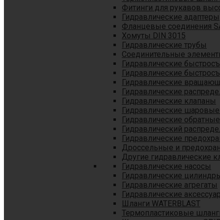
Фитинги для рукавов выс
Гидравлические адаптеры
Фланцевые соединения S
Хомуты DIN 3015
Гидравлические трубы
Соединительные элементы
Гидравлические быстрос
Гидравлические быстрос
Гидравлические вращающ
Гидравлические распреде
Гидравлические клапаны
Гидравлические шаровые
Гидравлические обратные
Гидравлический распреде
Гидравлические предохр
Дроссельные и предохра
Другие гидравлические к
Гидравлические насосы
Гидравлические цилиндр
Гидравлические агрегаты
Гидравлические аксессуа
Шланги WATERBLAST
Термопластиковые шланг