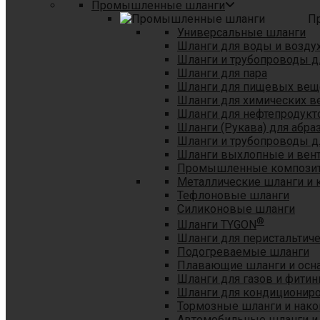
Промышленные шланги
П
Универсальные шланги
Шланги для воды и возду
Шланги и трубопроводы 
Шланги для пара
Шланги для пищевых вещ
Шланги для химических в
Шланги для нефтепродукт
Шланги (Рукава) для абр
Шланги и трубопроводы дл
Шланги выхлопные и вен
Промышленные композит
Металлические шланги и 
Тефлоновые шланги
Силиконовые шланги
®
Шланги TYGON
Шланги для перистальтиче
Подогреваемые шланги
Плавающие шланги и осн
Шланги для газов и фитин
Шланги для кондициониро
Тормозные шланги и нако
Автомобильные шланги и