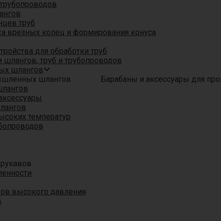
трубопроводов
ангов
нцев труб
а врезных колец и формирования конуса
ройства для обработки труб
 шлангов, труб и трубопроводов
ых шлангов
Барабаны и аксессуары для п
шлангов
аксессуары
шлангов
ысоких температур
убопроводов
 рукавов
ленности
вов высокого давления
в