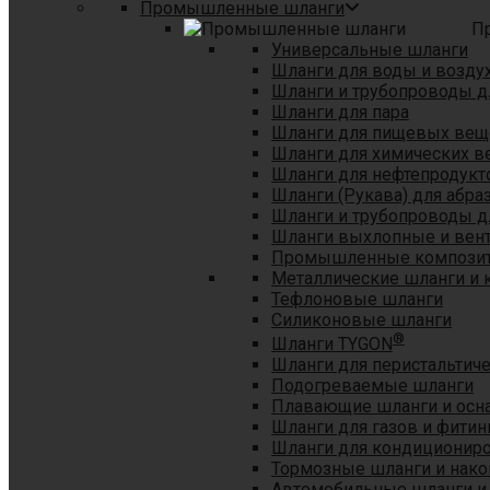
Промышленные шланги
П
Универсальные шланги
Шланги для воды и возду
Шланги и трубопроводы 
Шланги для пара
Шланги для пищевых вещ
Шланги для химических в
Шланги для нефтепродукт
Шланги (Рукава) для абр
Шланги и трубопроводы дл
Шланги выхлопные и вен
Промышленные композит
Металлические шланги и 
Тефлоновые шланги
Силиконовые шланги
®
Шланги TYGON
Шланги для перистальтиче
Подогреваемые шланги
Плавающие шланги и осн
Шланги для газов и фитин
Шланги для кондициониро
Тормозные шланги и нако
Автомобильные шланги и