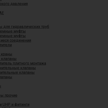
окого давления
AE
 для гидравлических труб
ъемные муфты
ъемные муфты
иеся соединения
лители
 краны
 клапаны
литель плитного монтажа
анительные клапаны
нительные клапаны
лапаны
ы
ры прочие
и UHP и фитинги