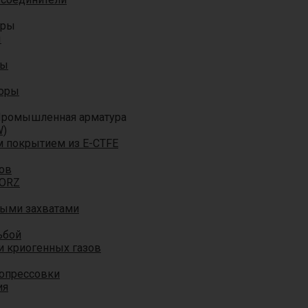
оры
ы
ры
торы
ромышленная арматура
W)
м покрытием из E-CTFE
ов
TORZ
ными захватами
ьбой
и криогенных газов
 опрессовки
ия