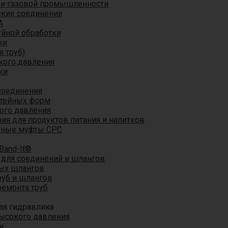
 и газовой промышленности
кие соединения
A
уйной обработки
ки
я труб)
кого давления
ки
соединения
итейных форм
ого давления
я для продуктов питания и напитков
мные муфты CPC
Band-It®
для соединений и шлангов
ых шлангов
уб и шлангов
ремонта труб
ая гидравлика
ысокого давления
и