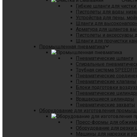
Очист
Гибкие шланги для чистки
Пистолеты для воды низк
Устройства для пены, мой
Шланги для высоконапор
Арматура для шлангов в
Пистолеты и аксессуары 
Шланги для прочистки кан
Промышленная пневматика
Пневматические шланги
Спиральные пневматичес
Tрубная система SPEEDFI
Пневматические соедине
Пневматические клапаны
Блоки подготовки воздуха
Пневматические цилинд
Вращающиеся цилиндры
Пневматические захваты
Оборудование для изготовления промы
Пресс-формы для обжима 
Оборудование для резки 
Машины для нарезки и ус