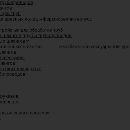
трубопроводов
ангов
нцев труб
а врезных колец и формирования конуса
ройства для обработки труб
 шлангов, труб и трубопроводов
ых шлангов
Барабаны и аксессуары для п
шлангов
аксессуары
шлангов
ысоких температур
убопроводов
 рукавов
ленности
вов высокого давления
в