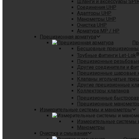
Шланги и аксессуары SPI
Соединения UHP
Адапторы UHP
Манометры UHP
Очистка UHP
Арматура MP / HP
Прецизионная арматура
Пр
Бесшовные прецизионны
Трубные фитинги Let-Lok
Прецизионные резьбовые
Другие соединители и фи
Прецизионные шаровые 
Клапаны игольчатые пре
Другие прецизионные кл
Коллекторы клапанов
Прецизионные быстрораз
Прецизионные манометры
Измерительные системы и манометры
Измерительные системы в
Манометры
Очистка и смывания