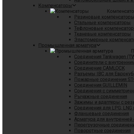
Компенсаторы
Компенсат
Резиновые компенсатор
Стальные компенсаторы
Тефлоновые компенсато
Тканевые компенсаторы
Эластомерные компенса
Промышленная арматура
П
Соединения Tankwagen (T
Соединители с внутренни
Соединение CAMLOCK
Разъемы IBC для Еврокуб
Пожарные соединения S
Соединения GUILLEMIN
Соединения с симметрич
Рычажные соединения
Зажимы и адаптеры с рез
Соединения для LPG, LNG 
Фланцевые соединения
Арматура для внутренней
Перегрузочные соединен
Поворотные соединения