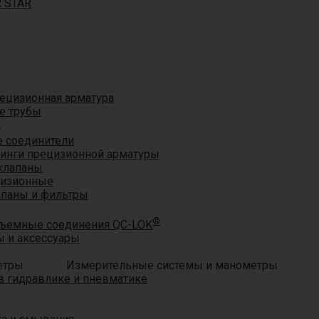
R STAR
ецизионная арматура
е трубы
®
 соединители
тинги прецизионной арматуры
клапаны
цизионные
апаны и фильтры
®
ъемные соединения QC-LOK
 и аксессуары
Измерительные системы и манометры
 гидравлике и пневматике