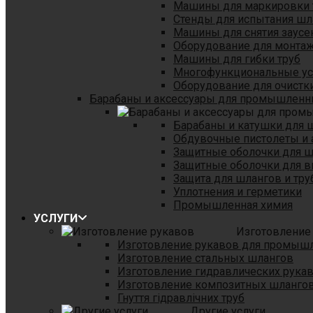
Машины для маркировки 
Стенды для испытания шл
Машины для снятия заусе
Оборудование для монтаж
Машины для гибки труб
Многофункциональные уст
Оборудование для очистки
Барабаны и аксессуары для промышленн
Барабаны и катушки для 
Обдувочные пистолеты и 
Защитные оболочки для 
Защитные оболочки для в
Защита для шлангов и тр
Уплотнения и герметики
Промышленная химия
УСЛУГИ
Изготовление
Изготовление рукавов для промыш
Изготовление стальных шлангов
Изготовление гидравлических рука
Изготовление композитных шланго
Гнуття гідравлічних труб
Другие услуги