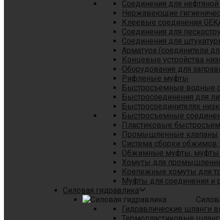
Соединения для нефтяной
Нержавеющие гигиеничес
Клеевые соединения GEK
Соединения для пескостр
Cоединения для штукатур
Арматура (соединители дл
Концевые устройства низ
Оборудование для заправ
Рифленые муфты
Быстросъемные водные 
Быстросоединения для л
Быстросоединителях низк
Быстросъемные соединени
Пластиковые быстросъе
Промышленные клапаны
Система сборки обжимов 
Обжимные муфты, муфты 
Хомуты для промышленн
Крепежные хомуты для тр
Муфты для соединения и 
Силовая гидравлика
Силов
Гидравлические шланги в
Термопластиковые шланг