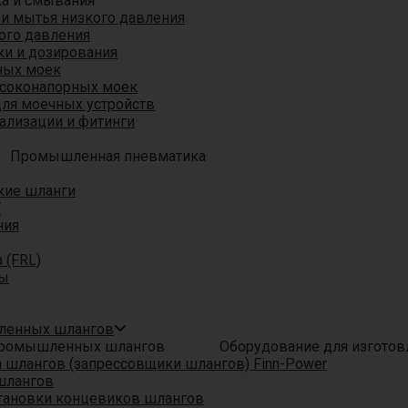
ка и смывания
 и мытья низкого давления
ого давления
ки и дозирования
ных моек
ысоконапорных моек
для моечных устройств
ализации и фитинги
Промышленная пневматика
кие шланги
T
ния
 (FRL)
ры
шленных шлангов
Оборудование для изгото
шлангов (запрессовщики шлангов) Finn-Power
шлангов
тановки концевиков шлангов