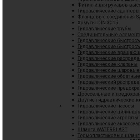
Фитинги для рукавов выс
Гидравлические адаптеры
Фланцевые соединения S
Хомуты DIN 3015
Гидравлические трубы
Соединительные элементы
Гидравлические быстрос
Гидравлические быстрос
Гидравлические вращающ
Гидравлические распреде
Гидравлические клапаны
Гидравлические шаровые
Гидравлические обратные
Гидравлический распреде
Гидравлические предохр
Дроссельные и предохра
Другие гидравлические к
Гидравлические насосы
Гидравлические цилиндр
Гидравлические агрегаты
Гидравлические аксессуа
Шланги WATERBLAST
Термопластиковые шланг