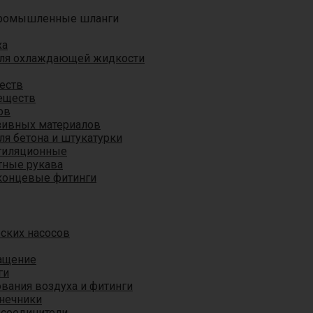
ромышленные шланги
ха
для охлаждающей жидкости
еств
еществ
ов
азивных материалов
я бетона и штукатурки
тиляционные
ные рукава
концевые фитинги
ских насосов
ащение
ги
вания воздуха и фитинги
нечники
 соединители