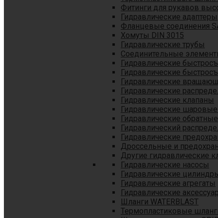
Фитинги для рукавов выс
Гидравлические адаптеры
Фланцевые соединения S
Хомуты DIN 3015
Гидравлические трубы
Соединительные элементы
Гидравлические быстрос
Гидравлические быстрос
Гидравлические вращающ
Гидравлические распреде
Гидравлические клапаны
Гидравлические шаровые
Гидравлические обратные
Гидравлический распреде
Гидравлические предохр
Дроссельные и предохра
Другие гидравлические к
Гидравлические насосы
Гидравлические цилиндр
Гидравлические агрегаты
Гидравлические аксессуа
Шланги WATERBLAST
Термопластиковые шланг