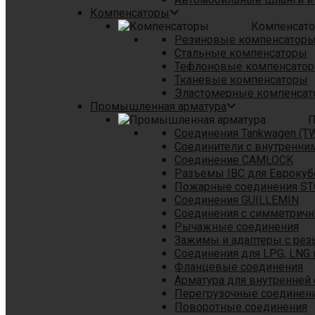
Компенсаторы
Компенсат
Резиновые компенсатор
Стальные компенсаторы
Тефлоновые компенсато
Тканевые компенсаторы
Эластомерные компенса
Промышленная арматура
П
Соединения Tankwagen (T
Соединители с внутренни
Соединение CAMLOCK
Разъемы IBC для Еврокуб
Пожарные соединения S
Соединения GUILLEMIN
Соединения с симметрич
Рычажные соединения
Зажимы и адаптеры с рез
Соединения для LPG, LNG 
Фланцевые соединения
Арматура для внутренней
Перегрузочные соединен
Поворотные соединения