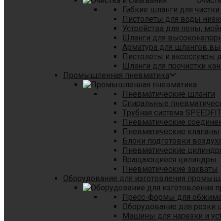
Очист
Гибкие шланги для чистки
Пистолеты для воды низк
Устройства для пены, мой
Шланги для высоконапор
Арматура для шлангов в
Пистолеты и аксессуары 
Шланги для прочистки кан
Промышленная пневматика
Пневматические шланги
Спиральные пневматичес
Tрубная система SPEEDFI
Пневматические соедине
Пневматические клапаны
Блоки подготовки воздуха
Пневматические цилинд
Вращающиеся цилиндры
Пневматические захваты
Оборудование для изготовления промы
Пресс-формы для обжима 
Оборудование для резки 
Машины для нарезки и ус