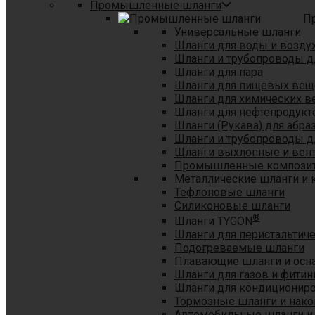
Промышленные шланги
П
Универсальные шланги
Шланги для воды и возду
Шланги и трубопроводы 
Шланги для пара
Шланги для пищевых вещ
Шланги для химических в
Шланги для нефтепродукт
Шланги (Рукава) для абр
Шланги и трубопроводы дл
Шланги выхлопные и вен
Промышленные композит
Металлические шланги и 
Тефлоновые шланги
Силиконовые шланги
®
Шланги TYGON
Шланги для перистальтиче
Подогреваемые шланги
Плавающие шланги и осн
Шланги для газов и фитин
Шланги для кондициониро
Тормозные шланги и нако
Автомобильные шланги и