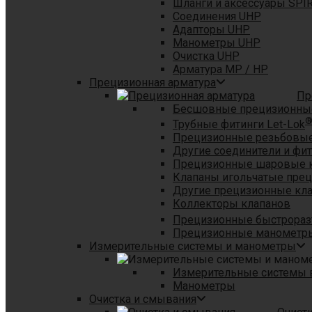
Шланги и аксессуары SPI
Соединения UHP
Адапторы UHP
Манометры UHP
Очистка UHP
Арматура MP / HP
Прецизионная арматура
Пр
Бесшовные прецизионны
Трубные фитинги Let-Lok
Прецизионные резьбовые
Другие соединители и фи
Прецизионные шаровые 
Клапаны игольчатые пре
Другие прецизионные кл
Коллекторы клапанов
Прецизионные быстрораз
Прецизионные манометры
Измерительные системы и манометры
Измерительные системы в
Манометры
Очистка и смывания