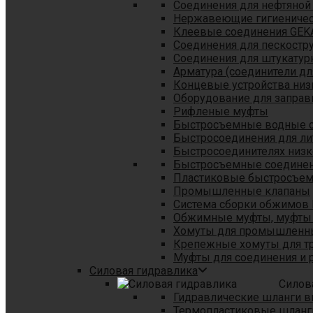
Соединения для нефтяной
Нержавеющие гигиеничес
Клеевые соединения GEK
Соединения для пескостр
Cоединения для штукатур
Арматура (соединители дл
Концевые устройства низ
Оборудование для заправ
Рифленые муфты
Быстросъемные водные 
Быстросоединения для л
Быстросоединителях низк
Быстросъемные соединени
Пластиковые быстросъе
Промышленные клапаны
Система сборки обжимов 
Обжимные муфты, муфты 
Хомуты для промышленн
Крепежные хомуты для тр
Муфты для соединения и 
Силовая гидравлика
Силов
Гидравлические шланги в
Термопластиковые шланг