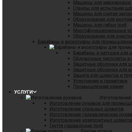
Машины для маркировки 
Стенды для испытания шл
Машины для снятия заусе
Оборудование для монтаж
Машины для гибки труб
Многофункциональные уст
Оборудование для очистки
Барабаны и аксессуары для промышленн
Барабаны и катушки для 
Обдувочные пистолеты и 
Защитные оболочки для 
Защитные оболочки для в
Защита для шлангов и тр
Уплотнения и герметики
Промышленная химия
УСЛУГИ
Изготовление
Изготовление рукавов для промыш
Изготовление стальных шлангов
Изготовление гидравлических рука
Изготовление композитных шланго
Гнуття гідравлічних труб
Другие услуги