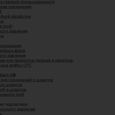
 и газовой промышленности
кие соединения
A
уйной обработки
ки
я труб)
кого давления
ки
соединения
итейных форм
ого давления
я для продуктов питания и напитков
мные муфты CPC
Band-It®
для соединений и шлангов
ых шлангов
уб и шлангов
ремонта труб
ая гидравлика
ысокого давления
и