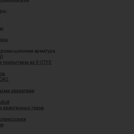
оры
ы
ры
торы
ромышленная арматура
W)
м покрытием из E-CTFE
ов
TORZ
ными захватами
ьбой
и криогенных газов
 опрессовки
ия