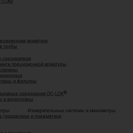
R STAR
ецизионная арматура
е трубы
®
 соединители
тинги прецизионной арматуры
клапаны
цизионные
апаны и фильтры
®
ъемные соединения QC-LOK
 и аксессуары
Измерительные системы и манометры
 гидравлике и пневматике