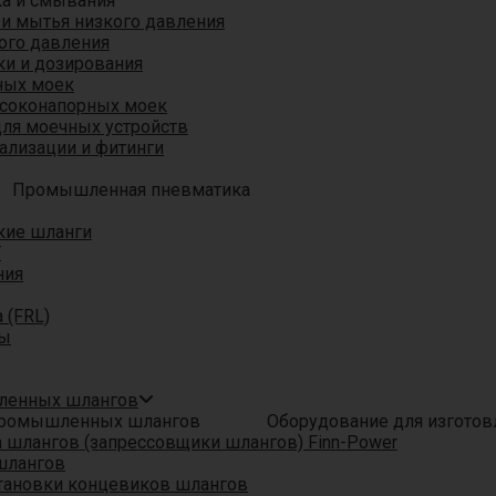
ка и смывания
 и мытья низкого давления
ого давления
ки и дозирования
ных моек
ысоконапорных моек
для моечных устройств
ализации и фитинги
Промышленная пневматика
кие шланги
T
ния
 (FRL)
ры
шленных шлангов
Оборудование для изгото
шлангов (запрессовщики шлангов) Finn-Power
шлангов
тановки концевиков шлангов