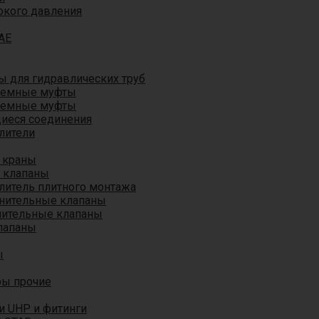
окого давления
AE
 для гидравлических труб
ъемные муфты
ъемные муфты
иеся соединения
лители
 краны
 клапаны
литель плитного монтажа
анительные клапаны
нительные клапаны
лапаны
ы
ры прочие
и UHP и фитинги