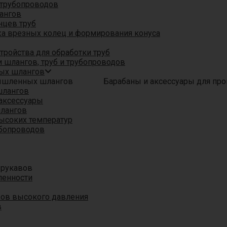
трубопроводов
ангов
нцев труб
а врезных колец и формирования конуса
ройства для обработки труб
 шлангов, труб и трубопроводов
ых шлангов
Барабаны и аксессуары для п
шлангов
аксессуары
шлангов
ысоких температур
убопроводов
 рукавов
ленности
вов высокого давления
в