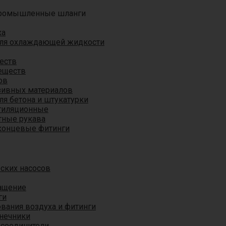
ромышленные шланги
ха
для охлаждающей жидкости
еств
еществ
ов
азивных материалов
я бетона и штукатурки
тиляционные
ные рукава
концевые фитинги
ских насосов
ащение
ги
вания воздуха и фитинги
нечники
 соединители