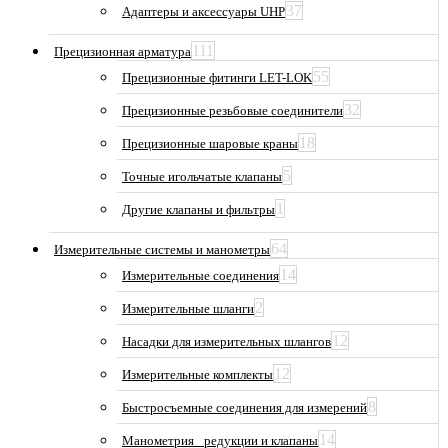
37
Адаптеры и аксессуары UHP
111
Прецизионная арматура
55
Прецизионные фитинги LET-LOK
32
Прецизионные резьбовые соединители
18
Прецизионные шаровые краны
5
Точные игольчатые клапаны
1
Другие клапаны и фильтры
64
Измерительные системы и манометры
14
Измерительные соединения
2
Измерительные шланги
12
Насадки для измерительных шлангов
12
Измерительные комплекты
8
Быстросъемные соединения для измерений
14
Манометрия_ редукции и клапаны