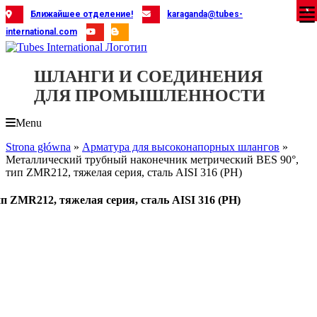
Skip
X
X
X
X
X
X
X
X
X
X
X
X
X
X
X
X
X
X
X
Ближайшее отделение!
karaganda@tubes-
to
international.com
content
ШЛАНГИ И СОЕДИНЕНИЯ
ДЛЯ ПРОМЫШЛЕННОСТИ
Menu
Strona główna
»
Арматура для высоконапорных шлангов
»
Металлический трубный наконечник метрический BES 90°,
тип ZMR212, тяжелая серия, сталь AISI 316 (PH)
 ZMR212, тяжелая серия, сталь AISI 316 (PH)