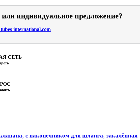
и или индивидуальное предложение?
ubes-international.com
АЯ СЕТЬ
треть
ПРОС
авить
клапана, с наконечником для шланга, закалённая