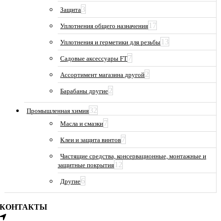
3
Защита
17
Уплотнения общего назначения
13
Уплотнения и герметики для резьбы
7
Садовые аксессуары FT
2
Ассортимент магазина другой
2
Барабаны другие
32
Промышленная химия
7
Масла и смазки
7
Клеи и защита винтов
Чистящие средства, консервационные, монтажные и
12
защитные покрытия
6
Другие
КОНТАКТЫ