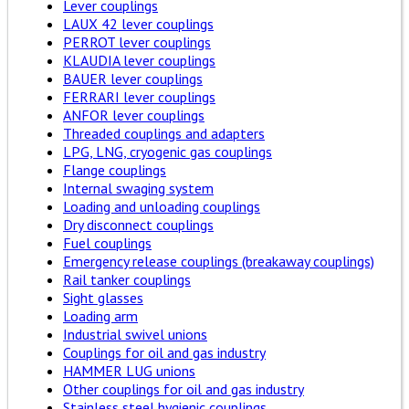
Lever couplings
LAUX 42 lever couplings
PERROT lever couplings
KLAUDIA lever couplings
BAUER lever couplings
FERRARI lever couplings
ANFOR lever couplings
Threaded couplings and adapters
LPG, LNG, cryogenic gas couplings
Flange couplings
Internal swaging system
Loading and unloading couplings
Dry disconnect couplings
Fuel couplings
Emergency release couplings (breakaway couplings)
Rail tanker couplings
Sight glasses
Loading arm
Industrial swivel unions
Couplings for oil and gas industry
HAMMER LUG unions
Other couplings for oil and gas industry
Stainless steel hygienic couplings