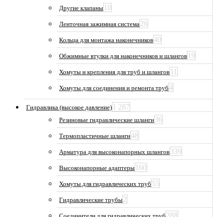
10
Другие клапаны
26
Ленточная зажимная система
40
Кольца для монтажа наконечников
19
Обжимные втулки для наконечников и шлангов
11
Хомуты и крепления для труб и шлангов
4
Хомуты для соединения и ремонта труб
1 287
Гидравлика (высокое давление)
36
Резиновые гидравлические шланги
48
Термопластичные шланги
339
Арматура для высоконапорных шлангов
160
Высоконапорные адаптеры
55
Хомуты для гидравлических труб
2
Гидравлические трубы
288
Соединители для гидравлических труб