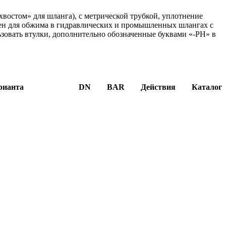
востом» для шланга), с метрической трубкой, уплотнение
чен для обжима в гидравлических и промышленных шлангах с
зовать втулки, дополнительно обозначенные буквами «-PH» в
рианта
DN
BAR
Действия
Каталог