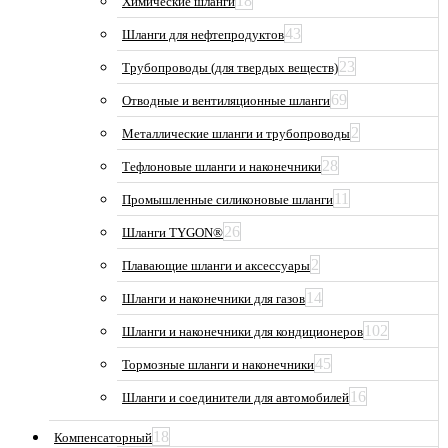
18
Химические шланги
43
Шланги для нефтепродуктов
23
Трубопроводы (для твердых веществ)
69
Отводные и вентиляционные шланги
2
Металлические шланги и трубопроводы
28
Тефлоновые шланги и наконечники
11
Промышленные силиконовые шланги
26
Шланги TYGON®
2
Плавающие шланги и аксессуары
14
Шланги и наконечники для газов
102
Шланги и наконечники для кондиционеров
45
Тормозные шланги и наконечники
16
Шланги и соединители для автомобилей
18
Компенсаторный