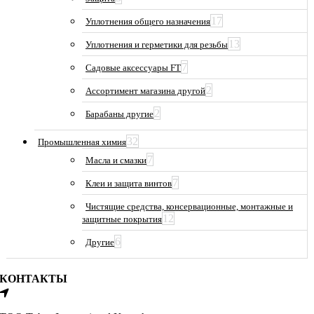
17
Уплотнения общего назначения
13
Уплотнения и герметики для резьбы
7
Садовые аксессуары FT
2
Ассортимент магазина другой
2
Барабаны другие
32
Промышленная химия
7
Масла и смазки
7
Клеи и защита винтов
Чистящие средства, консервационные, монтажные и
12
защитные покрытия
6
Другие
КОНТАКТЫ