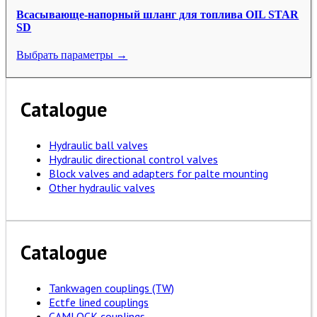
Всасывающе-напорный шланг для топлива OIL STAR
SD
Выбрать параметры →
Catalogue
Hydraulic ball valves
Hydraulic directional control valves
Block valves and adapters for palte mounting
Other hydraulic valves
Catalogue
Tankwagen couplings (TW)
Ectfe lined couplings
CAMLOCK couplings