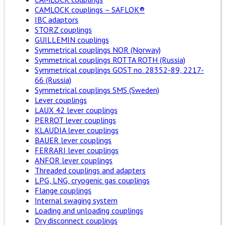
CAMLOCK couplings – SAFLOK®
IBC adaptors
STORZ couplings
GUILLEMIN couplings
Symmetrical couplings NOR (Norway)
Symmetrical couplings ROTTA ROTH (Russia)
Symmetrical couplings GOST no. 28352-89, 2217-
66 (Russia)
Symmetrical couplings SMS (Sweden)
Lever couplings
LAUX 42 lever couplings
PERROT lever couplings
KLAUDIA lever couplings
BAUER lever couplings
FERRARI lever couplings
ANFOR lever couplings
Threaded couplings and adapters
LPG, LNG, cryogenic gas couplings
Flange couplings
Internal swaging system
Loading and unloading couplings
Dry disconnect couplings