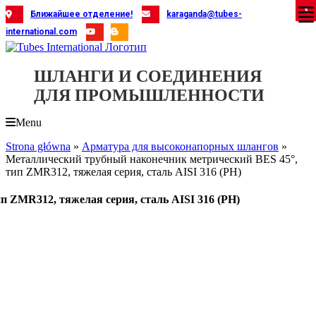
Skip
X
X
X
X
X
X
X
X
X
X
X
X
X
X
X
X
X
X
X
Ближайшее отделение!
karaganda@tubes-
to
international.com
content
ШЛАНГИ И СОЕДИНЕНИЯ
ДЛЯ ПРОМЫШЛЕННОСТИ
Menu
Strona główna
»
Арматура для высоконапорных шлангов
»
Металлический трубный наконечник метрический BES 45°,
тип ZMR312, тяжелая серия, сталь AISI 316 (PH)
 ZMR312, тяжелая серия, сталь AISI 316 (PH)