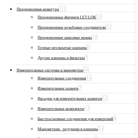
111
Прецизионная арматура
55
Прецизионные фитинги LET-LOK
32
Прецизионные резьбовые соединители
18
Прецизионные шаровые краны
5
Точные игольчатые клапаны
1
Другие клапаны и фильтры
64
Измерительные системы и манометры
14
Измерительные соединения
2
Измерительные шланги
12
Насадки для измерительных шлангов
12
Измерительные комплекты
8
Быстросъемные соединения для измерений
14
Манометрия_ редукции и клапаны