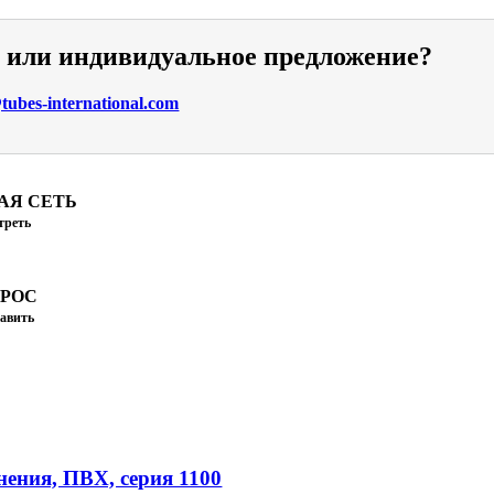
и или индивидуальное предложение?
ubes-international.com
АЯ СЕТЬ
треть
ПРОС
авить
ения, ПВХ, серия 1100