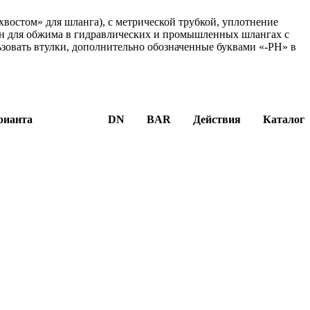
востом» для шланга), с метрической трубкой, уплотнение
чен для обжима в гидравлических и промышленных шлангах с
зовать втулки, дополнительно обозначенные буквами «-PH» в
рианта
DN
BAR
Действия
Каталог