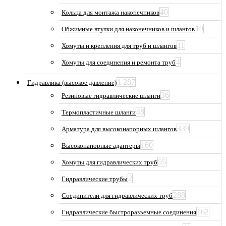
40
Кольца для монтажа наконечников
19
Обжимные втулки для наконечников и шлангов
11
Хомуты и крепления для труб и шлангов
4
Хомуты для соединения и ремонта труб
1 287
Гидравлика (высокое давление)
36
Резиновые гидравлические шланги
48
Термопластичные шланги
339
Арматура для высоконапорных шлангов
160
Высоконапорные адаптеры
55
Хомуты для гидравлических труб
2
Гидравлические трубы
288
Соединители для гидравлических труб
162
Гидравлические быстроразъемные соединения