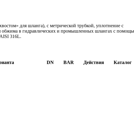
остом» для шланга), с метрической трубкой, уплотнение с
для обжима в гидравлических и промышленных шлангах с помощ
AISI 316L.
рианта
DN
BAR
Действия
Каталог