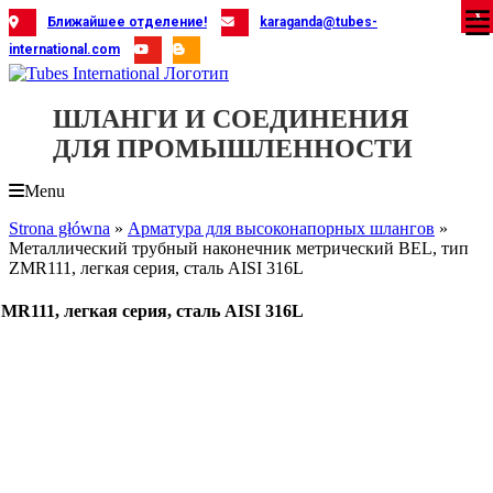
Skip
X
X
X
X
X
X
X
X
X
X
X
X
X
X
X
X
X
X
X
Ближайшее отделение!
karaganda@tubes-
to
international.com
content
ШЛАНГИ И СОЕДИНЕНИЯ
ДЛЯ ПРОМЫШЛЕННОСТИ
Menu
Strona główna
»
Арматура для высоконапорных шлангов
»
Металлический трубный наконечник метрический BEL, тип
ZMR111, легкая серия, сталь AISI 316L
R111, легкая серия, сталь AISI 316L