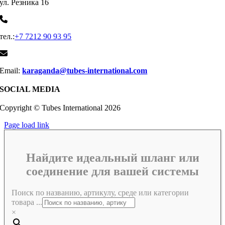
ул. Резника 16
тел.:
+7 7212 90 93 95
Email:
karaganda@tubes-international.com
SOCIAL MEDIA
Copyright © Tubes International
2026
Page load link
Найдите идеальный шланг или
соединение для вашей системы
Поиск по названию, артикулу, среде или категории
товара ...
×