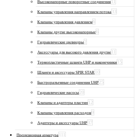
11
Высоконапорные поворотные соединения
33
Клапаны управления направлением потока
6
Клапаны управления давлением
6
Клапаны другие высоконапорные
2
Гидравлические цилиндры
11
Аксессуары для высокого давления другие
15
Термопластичные шланги UHP и наконечники
10
Шланги и аксессуары SPIR STAR
25
Быстроразъемные соединения UHP
20
Гидравлические насосы
12
Клапаны и адаптеры пластин
9
Клапаны управления расходом
37
Адаптеры и аксессуары UHP
111
Прецизионная арматура