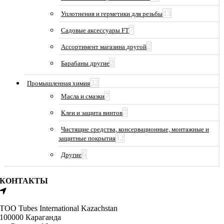
13
Уплотнения и герметики для резьбы
7
Садовые аксессуары FT
2
Ассортимент магазина другой
2
Барабаны другие
32
Промышленная химия
7
Масла и смазки
7
Клеи и защита винтов
Чистящие средства, консервационные, монтажные и
12
защитные покрытия
6
Другие
КОНТАКТЫ
ТОО Tubes International Kazachstan
100000 Караганда