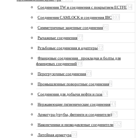
34
Соединения TW и соединения с покрытием ECTFE
103
Соединения CAMLOCK и соединения IBC
91
Симметричные зацепные соединения
77
Рычажные соединения
22
Резьбовые соединения и адаптеры
Фланцевые соединения_ прокладки и болты для
19
фланцевых соединений
23
Перегрузочные соединения
6
Промышленные поворотные соединения
13
Соединения для добычи нефти и газа
43
Нержавеющие гигиенические соединения
87
Арматура (трубы, фитинги и соединители)
152
Наконечники и низкодавленые соединители
10
Литейная арматура