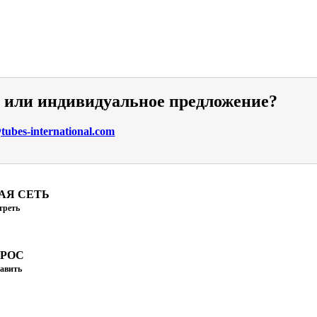
и или индивидуальное предложение?
ubes-international.com
АЯ СЕТЬ
треть
ПРОС
авить