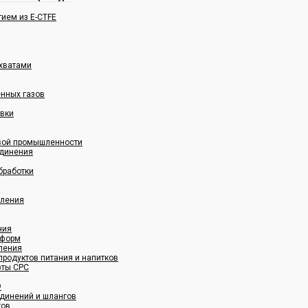
ием из E-CTFE
хватами
енных газов
овки
овой промышленности
динения
бработки
вления
ния
 форм
ления
родуктов питания и напитков
фты CPC
®
динений и шлангов
гов