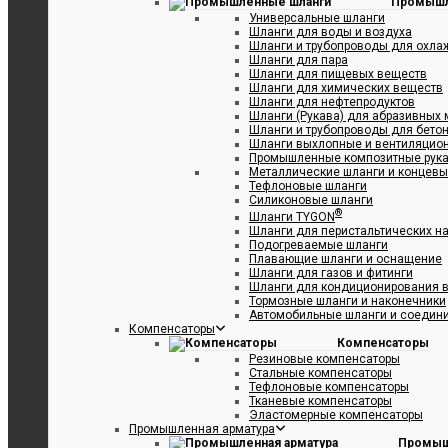
Промышл
Универсальные шланги
Шланги для воды и воздуха
Шланги и трубопроводы для охл
Шланги для пара
Шланги для пищевых веществ
Шланги для химических веществ
Шланги для нефтепродуктов
Шланги (Рукава) для абразивных
Шланги и трубопроводы для бетон
Шланги выхлопные и вентиляцио
Промышленные композитные рук
Металлические шланги и концевы
Тефлоновые шланги
Силиконовые шланги
®
Шланги TYGON
Шланги для перистальтических н
Подогреваемые шланги
Плавающие шланги и оснащение
Шланги для газов и фитинги
Шланги для кондиционирования в
Тормозные шланги и наконечники
Автомобильные шланги и соедин
Компенсаторы
Компенсаторы
Резиновые компенсаторы
Стальные компенсаторы
Тефлоновые компенсаторы
Тканевые компенсаторы
Эластомерные компенсаторы
Промышленная арматура
Промыш