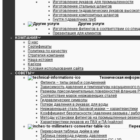
Изготовление рукавов для промышленности
Изготовление стальных шлангов
Изготовление гидравлических рукавов высоко
Изготовление композитных шлангов
Гнуття гідравлічних труб
Другие услуги
Изготовление фитингов в соответствии со спе
Презентация для клиентов
КОМПАНИЯ
О нас
Сертификаты
Политика по качеству
Стратегия компании
Наша история
Кар’єра
Условия использования сайта
СОВЕТЫ
Техническая информ
Фитинги – типы резьб и соединений
Зависимость давления и температуры насыщенного п
Размеры присоединительных поверхностей фланцев P
Соответствие марок нержавеющих сталей
Гидравлические символы
Потери давления в рукавах для воды
Нержавеющая сталь базовой марки — характеристики
Коэффициент безопасности (давление разрыва / рабо
Методы установки фитингов на промышленные резин
Характеристики рукавов из ПВХ и ПА (найлон)
Пере
Переводная таблица дюйм в мм
Таблица перевода единиц давления
Таблица преобразования температур (°C / °F)