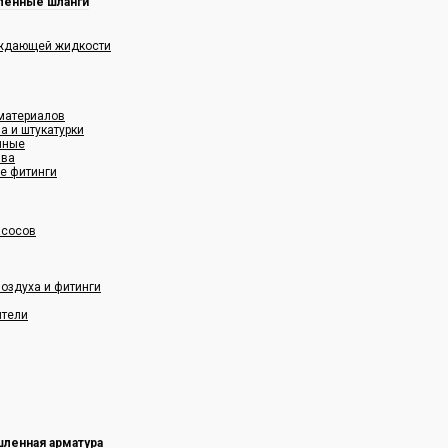
енные шланги
аждающей жидкости
 материалов
а и штукатурки
нные
ава
е фитинги
асосов
оздуха и фитинги
ители
ленная арматура