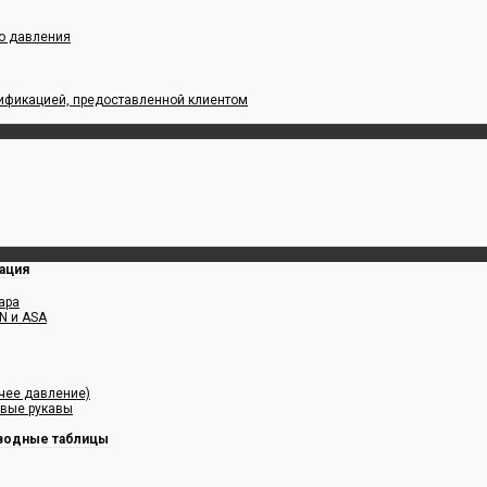
го давления
цификацией, предоставленной клиентом
ация
ара
N и ASA
чее давление)
овые рукавы
водные таблицы