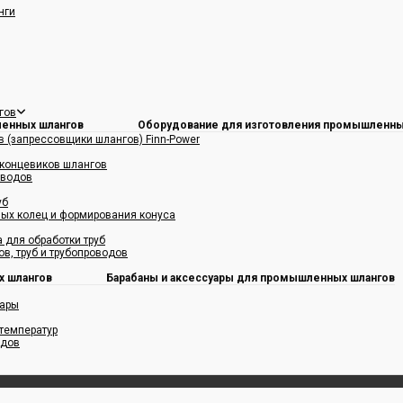
нги
гов
Оборудование для изготовления промышленны
 (запрессовщики шлангов) Finn-Power
 концевиков шлангов
оводов
уб
ых колец и формирования конуса
 для обработки труб
в, труб и трубопроводов
Барабаны и аксессуары для промышленных шлангов
уары
температур
одов