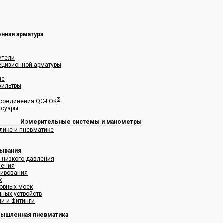
нная арматура
ители
рецизионной арматуры
ые
фильтры
®
соединения QC-LOK
ссуары
Измерительные системы и манометры
лике и пневматике
мывания
я низкого давления
ления
зирования
к
орных моек
чных устройств
и и фитинги
ышленная пневматика