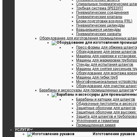
Спиральные пневматические шла
Tрубная система SPEEDFIT
Пневматические соединения
Пневматические клапаны
Блоки подготовки воздуха (FRL)
Пневматические цилиндры
Вращающиеся цилиндры
Пневматические захваты
Оборудование для изготовления промышленных шлан
Пресс-формы для обжима шлангов
Оборудование для резки шлангов
Машины для нарезки и установки
Машины для маркировки трубопр
Стенды для испытания шлангов
Машины для снятия заусенцев тр
Оборудование для монтажа врезн
Машины для гибки труб
Многофункциональные устройства
Оборудование для очистки шланго
Барабаны и аксессуары для промышленных шлангов
Барабаны и катушки для шлангов
Обдувочные пистолеты и аксесс
Защитные оболочки для шлангов
Защитные оболочки для высоких 
Защита для шлангов и трубопров
Уплотнения и герметики
Промышленная химия
УСЛУГИ
Изготовление рукавов