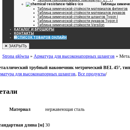
Таблицы химиче
Таблица химической стойкости материалов фитингов
Таблица химической стойкости материалов рукавов
Таблица химической стойкости шлангов Tygon I
Таблица химической стойкости рукавов Tygon II
Таблица химической стойкости Versilon
КАТАЛОГ И БРОШЮРЫ
КОНТАКТЫ
СПИСОК ТОВАРОВ ОНЛАЙН
ЗАКРЫТЬ
Strona główna
»
Арматура для высоконапорных шлангов
»
Мета
таллический трубный наконечник метрический BEL 45°, тип 
матура для высоконапорных шлангов
,
Все продукты
/
етали
Mатериал
нержавеющая сталь
тандартная длина [м]
30