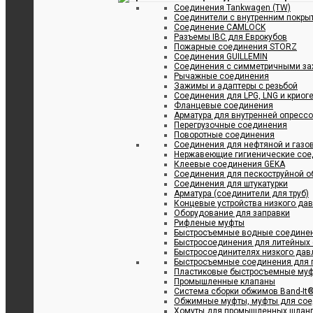
Соединения Tankwagen (TW)
Соединители с внутренним покрыт
Соединение CAMLOCK
Разъемы IBC для Еврокубов
Пожарные соединения STORZ
Соединения GUILLEMIN
Соединения с симметричными за
Рычажные соединения
Зажимы и адаптеры с резьбой
Соединения для LPG, LNG и криог
Фланцевые соединения
Арматура для внутренней опресс
Перегрузочные соединения
Поворотные соединения
Соединения для нефтяной и газ
Нержавеющие гигиенические сое
Клеевые соединения GEKA
Соединения для пескоструйной о
Cоединения для штукатурки
Арматура (соединители для труб)
Концевые устройства низкого да
Оборудование для заправки
Рифленые муфты
Быстросъемные водные соедине
Быстросоединения для литейных
Быстросоединителях низкого дав
Быстросъемные соединения для п
Пластиковые быстросъемные му
Промышленные клапаны
Система сборки обжимов Band-It
Обжимные муфты, муфты для сое
Хомуты для промышленных шлан