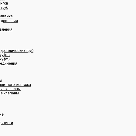
ангов
 труб
равлика
 давления
авления
дравлических труб
муфты
муфты
оединения
ны
плитного монтажа
ные клапаны
ые клапаны
ие
фитинги