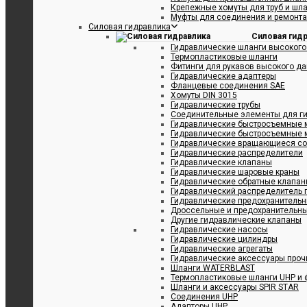
Крепежные хомуты для труб и шл
Муфты для соединения и ремонта
Силовая гидравлика
Силовая гид
Гидравлические шланги высокого
Термопластиковые шланги
Фитинги для рукавов высокого д
Гидравлические адаптеры
Фланцевые соединения SAE
Хомуты DIN 3015
Гидравлические трубы
Соединительные элементы для ги
Гидравлические быстросъемные 
Гидравлические быстросъемные 
Гидравлические вращающиеся с
Гидравлические распределители
Гидравлические клапаны
Гидравлические шаровые краны
Гидравлические обратные клапа
Гидравлический распределитель 
Гидравлические предохранитель
Дроссельные и предохранительн
Другие гидравлические клапаны
Гидравлические насосы
Гидравлические цилиндры
Гидравлические агрегаты
Гидравлические аксессуары проч
Шланги WATERBLAST
Термопластиковые шланги UHP и 
Шланги и аксессуары SPIR STAR
Соединения UHP
Адапторы UHP