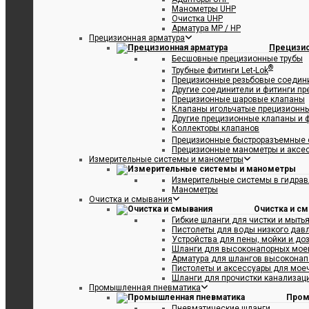
Манометры UHP
Очистка UHP
Арматура MP / HP
Прецизионная арматура
Прецизио
Бесшовные прецизионные трубы
®
Трубные фитинги Let-Lok
Прецизионные резьбовые соедин
Другие соединители и фитинги п
Прецизионные шаровые клапаны
Клапаны игольчатые прецизионн
Другие прецизионные клапаны и 
Коллекторы клапанов
Прецизионные быстроразъемные 
Прецизионные манометры и аксе
Измерительные системы и манометры
Измерительные системы в гидрав
Манометры
Очистка и смывания
Очистка и с
Гибкие шланги для чистки и мыть
Пистолеты для воды низкого дав
Устройства для пены, мойки и до
Шланги для высоконапорных мое
Арматура для шлангов высоконап
Пистолеты и аксессуары для мое
Шланги для прочистки канализаци
Промышленная пневматика
Пром
Пневматические шланги