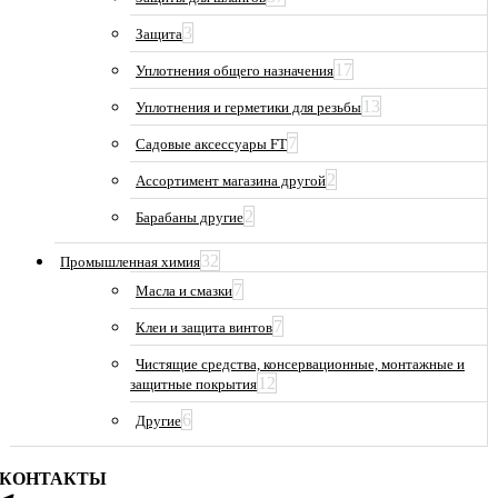
3
Защита
17
Уплотнения общего назначения
13
Уплотнения и герметики для резьбы
7
Садовые аксессуары FT
2
Ассортимент магазина другой
2
Барабаны другие
32
Промышленная химия
7
Масла и смазки
7
Клеи и защита винтов
Чистящие средства, консервационные, монтажные и
12
защитные покрытия
6
Другие
КОНТАКТЫ