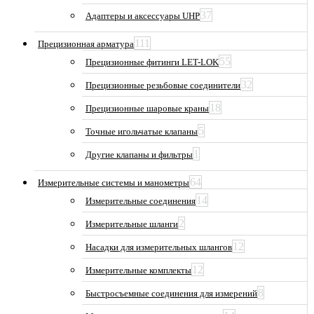
37
Адаптеры и аксессуары UHP
111
Прецизионная арматура
55
Прецизионные фитинги LET-LOK
32
Прецизионные резьбовые соединители
18
Прецизионные шаровые краны
5
Точные игольчатые клапаны
1
Другие клапаны и фильтры
64
Измерительные системы и манометры
14
Измерительные соединения
2
Измерительные шланги
12
Насадки для измерительных шлангов
12
Измерительные комплекты
8
Быстросъемные соединения для измерений