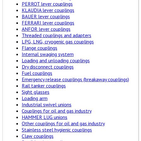
PERROT lever couplings
KLAUDIA lever couplings
BAUER lever couplings
FERRARI lever couplings
ANFOR lever couplings
Threaded couplings and adapters
LPG, LNG, cryogenic gas couplings
Flange couplings
Internal swaging system
Loading and unloading couplings
Dry disconnect couplings
Fuel couplings
Emergency release couplings (breakaway couplings)
Rail tanker couplings
Sight glasses
Loading arm
Industrial swivel unions
Couplings for oil and gas industry
HAMMER LUG unions
Other couplings for oil and gas industry
Stainless steel hygienic couplings
Claw couplings