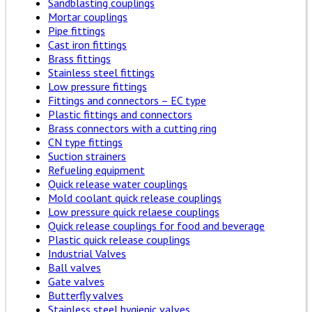
Sandblasting couplings
Mortar couplings
Pipe fittings
Cast iron fittings
Brass fittings
Stainless steel fittings
Low pressure fittings
Fittings and connectors – EC type
Plastic fittings and connectors
Brass connectors with a cutting ring
CN type fittings
Suction strainers
Refueling equipment
Quick release water couplings
Mold coolant quick release couplings
Low pressure quick relaese couplings
Quick release couplings for food and beverage
Plastic quick release couplings
Industrial Valves
Ball valves
Gate valves
Butterfly valves
Stainless steel hygienic valves