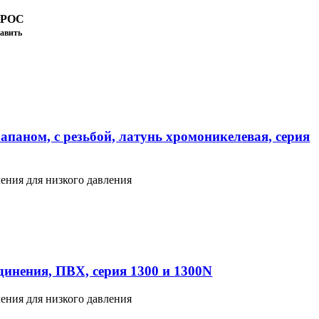
ПРОС
авить
апаном, с резьбой, латунь хромоникелевая, серия
ения для низкого давления
инения, ПВХ, серия 1300 и 1300N
ения для низкого давления