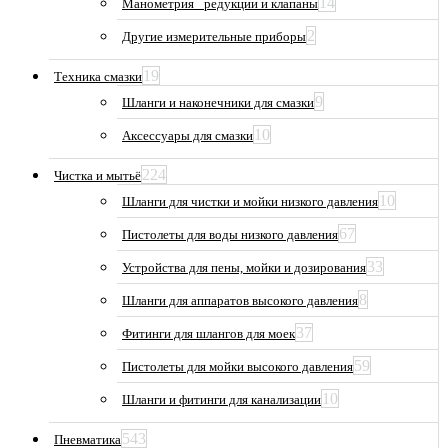
14
Манометрия_ редукции и клапаны
2
Другие измерительные приборы
19
Техника смазки
9
Шланги и наконечники для смазки
10
Аксессуары для смазки
224
Чистка и мытьё
10
Шланги для чистки и мойки низкого давления
67
Пистолеты для воды низкого давления
33
Устройства для пены, мойки и дозирования
8
Шланги для аппаратов высокого давления
37
Фитинги для шлангов для моек
59
Пистолеты для мойки высокого давления
10
Шланги и фитинги для канализации
543
Пневматика