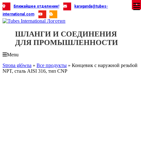
Skip
X
X
X
X
X
X
X
X
X
X
X
X
X
X
X
X
X
X
X
Ближайшее отделение!
karaganda@tubes-
to
international.com
content
ШЛАНГИ И СОЕДИНЕНИЯ
ДЛЯ ПРОМЫШЛЕННОСТИ
Menu
Strona główna
»
Все продукты
»
Концевик с наружной резьбой
NPT, сталь AISI 316, тип CNP