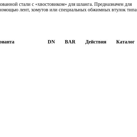
ванной стали с «хвостовиком» для шланга. Предназначен для
помощью лент, хомутов или специальных обжимных втулок типа
рианта
DN
BAR
Действия
Каталог