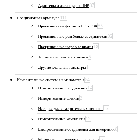
37
Адаптеры и аксессуары UHP
111
Прецизионная арматура
55
Прецизионные фитинги LET-LOK
32
Прецизионные резьбовые соединители
18
Прецизионные шаровые краны
5
Точные игольчатые клапаны
1
Другие клапаны и фильтры
64
Измерительные системы и манометры
14
Измерительные соединения
2
Измерительные шланги
12
Насадки для измерительных шлангов
12
Измерительные комплекты
8
Быстросъемные соединения для измерений
14
Манометрия_ редукции и клапаны