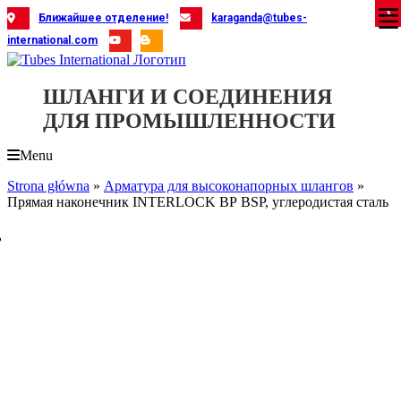
Skip
X
X
X
X
X
X
X
X
X
X
X
X
X
X
X
X
X
X
X
Ближайшее отделение!
karaganda@tubes-
to
international.com
content
ШЛАНГИ И СОЕДИНЕНИЯ
ДЛЯ ПРОМЫШЛЕННОСТИ
Menu
Strona główna
»
Арматура для высоконапорных шлангов
»
Прямая наконечник INTERLOCK ВР BSP, углеродистая сталь
ь