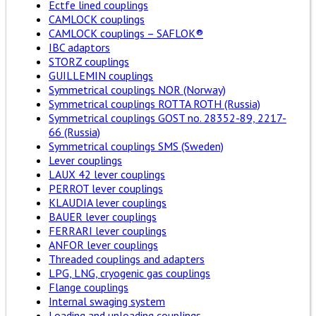
Ectfe lined couplings
CAMLOCK couplings
CAMLOCK couplings – SAFLOK®
IBC adaptors
STORZ couplings
GUILLEMIN couplings
Symmetrical couplings NOR (Norway)
Symmetrical couplings ROTTA ROTH (Russia)
Symmetrical couplings GOST no. 28352-89, 2217-
66 (Russia)
Symmetrical couplings SMS (Sweden)
Lever couplings
LAUX 42 lever couplings
PERROT lever couplings
KLAUDIA lever couplings
BAUER lever couplings
FERRARI lever couplings
ANFOR lever couplings
Threaded couplings and adapters
LPG, LNG, cryogenic gas couplings
Flange couplings
Internal swaging system
Loading and unloading couplings