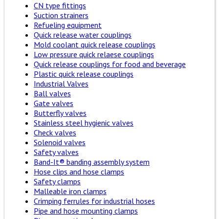
CN type fittings
Suction strainers
Refueling equipment
Quick release water couplings
Mold coolant quick release couplings
Low pressure quick relaese couplings
Quick release couplings for food and beverage
Plastic quick release couplings
Industrial Valves
Ball valves
Gate valves
Butterfly valves
Stainless steel hygienic valves
Check valves
Solenoid valves
Safety valves
Band-It® banding assembly system
Hose clips and hose clamps
Safety clamps
Malleable iron clamps
Crimping ferrules for industrial hoses
Pipe and hose mounting clamps