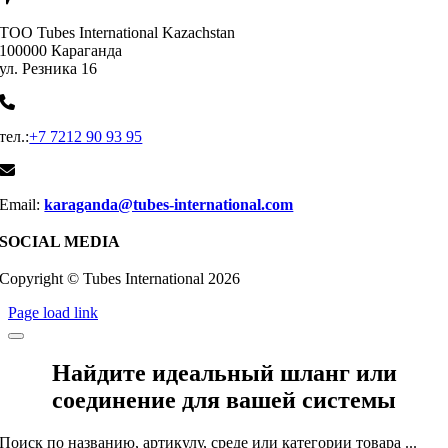
ТОО Tubes International Kazachstan
100000 Караганда
ул. Резника 16
тел.:
+7 7212 90 93 95
Email:
karaganda@tubes-international.com
SOCIAL MEDIA
Copyright © Tubes International
2026
Page load link
Найдите идеальный шланг или
соединение для вашей системы
Поиск по названию, артикулу, среде или категории товара ...