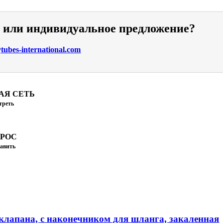
и или индивидуальное предложение?
ubes-international.com
АЯ СЕТЬ
треть
ПРОС
авить
клапана, с наконечником для шланга, закаленная