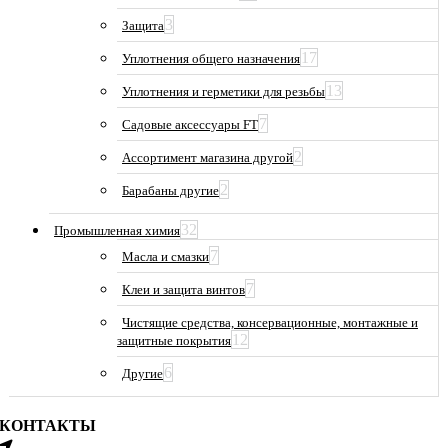
3
Защита
17
Уплотнения общего назначения
13
Уплотнения и герметики для резьбы
7
Садовые аксессуары FT
2
Ассортимент магазина другой
2
Барабаны другие
32
Промышленная химия
7
Масла и смазки
7
Клеи и защита винтов
Чистящие средства, консервационные, монтажные и
12
защитные покрытия
6
Другие
КОНТАКТЫ