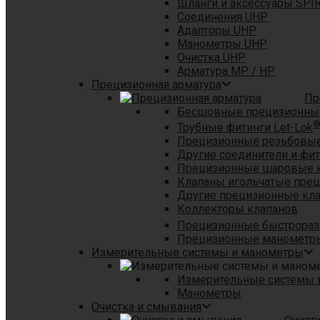
Шланги и аксессуары SPI
Соединения UHP
Адапторы UHP
Манометры UHP
Очистка UHP
Арматура MP / HP
Прецизионная арматура
Пр
Бесшовные прецизионны
Трубные фитинги Let-Lok
Прецизионные резьбовые
Другие соединители и фи
Прецизионные шаровые 
Клапаны игольчатые пре
Другие прецизионные кл
Коллекторы клапанов
Прецизионные быстрораз
Прецизионные манометры
Измерительные системы и манометры
Измерительные системы в
Манометры
Очистка и смывания