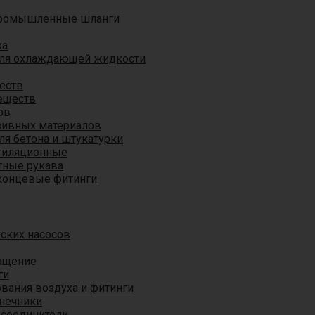
ромышленные шланги
ха
для охлаждающей жидкости
еств
еществ
ов
азивных материалов
я бетона и штукатурки
тиляционные
ные рукава
концевые фитинги
ских насосов
ащение
ги
вания воздуха и фитинги
нечники
 соединители