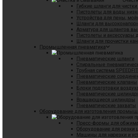
Очист
Гибкие шланги для чистки
Пистолеты для воды низк
Устройства для пены, мой
Шланги для высоконапор
Арматура для шлангов в
Пистолеты и аксессуары 
Шланги для прочистки кан
Промышленная пневматика
Пневматические шланги
Спиральные пневматичес
Tрубная система SPEEDFI
Пневматические соедине
Пневматические клапаны
Блоки подготовки воздуха
Пневматические цилинд
Вращающиеся цилиндры
Пневматические захваты
Оборудование для изготовления промы
Пресс-формы для обжима 
Оборудование для резки 
Машины для нарезки и ус