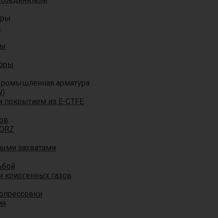
оры
ы
ры
торы
ромышленная арматура
W)
м покрытием из E-CTFE
ов
TORZ
ными захватами
ьбой
и криогенных газов
 опрессовки
ия