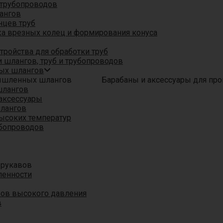
трубопроводов
ангов
нцев труб
а врезных колец и формирования конуса
ройства для обработки труб
 шлангов, труб и трубопроводов
ых шлангов
Барабаны и аксессуары для п
шлангов
аксессуары
шлангов
ысоких температур
убопроводов
 рукавов
ленности
вов высокого давления
в