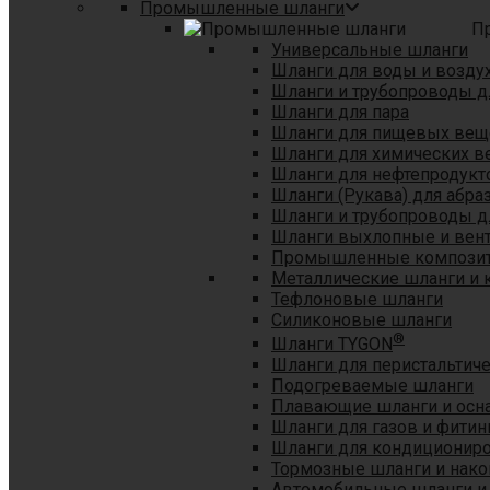
Промышленные шланги
П
Универсальные шланги
Шланги для воды и возду
Шланги и трубопроводы 
Шланги для пара
Шланги для пищевых вещ
Шланги для химических в
Шланги для нефтепродукт
Шланги (Рукава) для абр
Шланги и трубопроводы дл
Шланги выхлопные и вен
Промышленные композит
Металлические шланги и 
Тефлоновые шланги
Силиконовые шланги
®
Шланги TYGON
Шланги для перистальтиче
Подогреваемые шланги
Плавающие шланги и осн
Шланги для газов и фитин
Шланги для кондициониро
Тормозные шланги и нако
Автомобильные шланги и