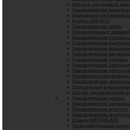
Фитинги для рукавов выс
Гидравлические адаптеры
Фланцевые соединения S
Хомуты DIN 3015
Гидравлические трубы
Соединительные элементы
Гидравлические быстрос
Гидравлические быстрос
Гидравлические вращающ
Гидравлические распреде
Гидравлические клапаны
Гидравлические шаровые
Гидравлические обратные
Гидравлический распреде
Гидравлические предохр
Дроссельные и предохра
Другие гидравлические к
Гидравлические насосы
Гидравлические цилиндр
Гидравлические агрегаты
Гидравлические аксессуа
Шланги WATERBLAST
Термопластиковые шланг