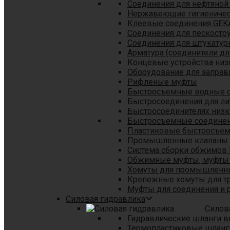
Соединения для нефтяной
Нержавеющие гигиеничес
Клеевые соединения GEK
Соединения для пескостр
Cоединения для штукатур
Арматура (соединители дл
Концевые устройства низ
Оборудование для заправ
Рифленые муфты
Быстросъемные водные 
Быстросоединения для л
Быстросоединителях низк
Быстросъемные соединени
Пластиковые быстросъе
Промышленные клапаны
Система сборки обжимов 
Обжимные муфты, муфты 
Хомуты для промышленн
Крепежные хомуты для тр
Муфты для соединения и 
Силовая гидравлика
Силов
Гидравлические шланги в
Термопластиковые шланг