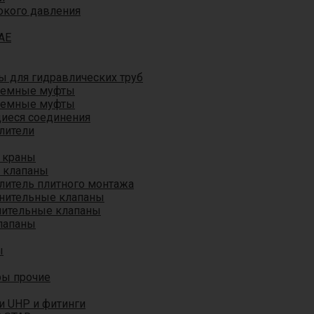
окого давления
AE
 для гидравлических труб
ъемные муфты
ъемные муфты
иеся соединения
лители
 краны
 клапаны
литель плитного монтажа
анительные клапаны
нительные клапаны
лапаны
ы
ры прочие
и UHP и фитинги