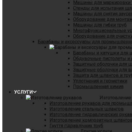
Машины для маркировки 
Стенды для испытания шл
Машины для снятия заусе
Оборудование для монтаж
Машины для гибки труб
Многофункциональные уст
Оборудование для очистки
Барабаны и аксессуары для промышленн
Барабаны и катушки для 
Обдувочные пистолеты и 
Защитные оболочки для 
Защитные оболочки для в
Защита для шлангов и тр
Уплотнения и герметики
Промышленная химия
УСЛУГИ
Изготовление
Изготовление рукавов для промыш
Изготовление стальных шлангов
Изготовление гидравлических рука
Изготовление композитных шланго
Гнуття гідравлічних труб
Другие услуги