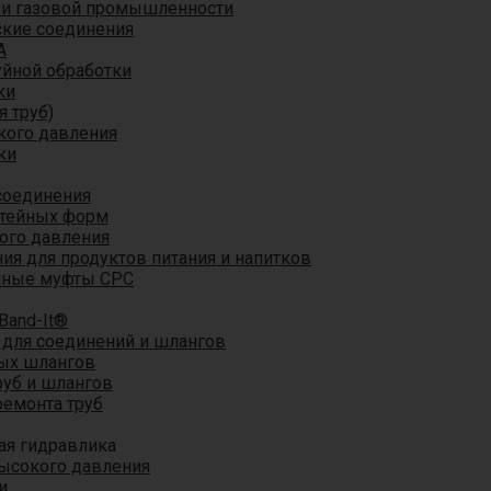
 и газовой промышленности
кие соединения
A
уйной обработки
ки
я труб)
кого давления
ки
соединения
итейных форм
ого давления
я для продуктов питания и напитков
мные муфты CPC
Band-It®
для соединений и шлангов
ых шлангов
уб и шлангов
ремонта труб
ая гидравлика
ысокого давления
и