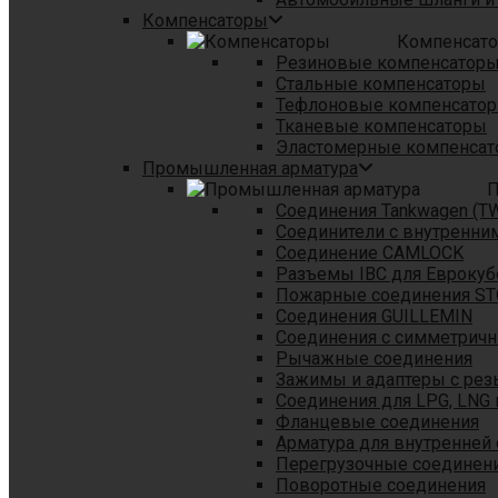
Компенсаторы
Компенсат
Резиновые компенсатор
Стальные компенсаторы
Тефлоновые компенсато
Тканевые компенсаторы
Эластомерные компенса
Промышленная арматура
П
Соединения Tankwagen (T
Соединители с внутренни
Соединение CAMLOCK
Разъемы IBC для Еврокуб
Пожарные соединения S
Соединения GUILLEMIN
Соединения с симметрич
Рычажные соединения
Зажимы и адаптеры с рез
Соединения для LPG, LNG 
Фланцевые соединения
Арматура для внутренней
Перегрузочные соединен
Поворотные соединения