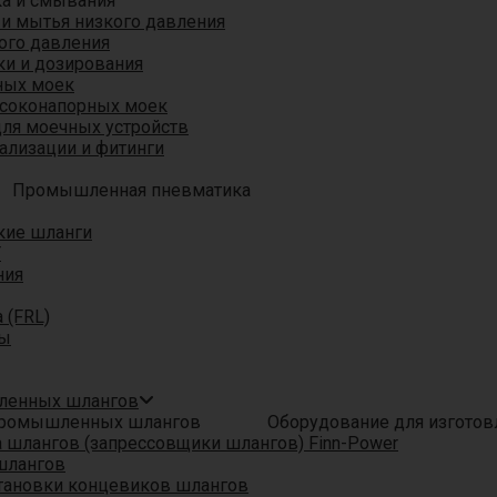
ка и смывания
 и мытья низкого давления
ого давления
ки и дозирования
ных моек
ысоконапорных моек
для моечных устройств
ализации и фитинги
Промышленная пневматика
кие шланги
T
ния
 (FRL)
ры
шленных шлангов
Оборудование для изгото
шлангов (запрессовщики шлангов) Finn-Power
шлангов
тановки концевиков шлангов