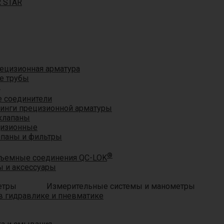
R STAR
ецизионная арматура
е трубы
®
 соединители
тинги прецизионной арматуры
клапаны
цизионные
апаны и фильтры
®
ъемные соединения QC-LOK
 и аксессуары
Измерительные системы и манометры
 гидравлике и пневматике