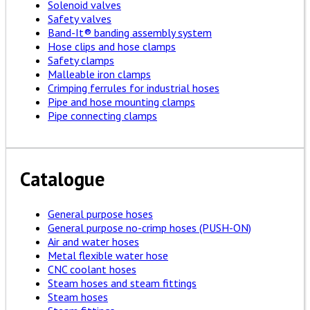
Solenoid valves
Safety valves
Band-It® banding assembly system
Hose clips and hose clamps
Safety clamps
Malleable iron clamps
Crimping ferrules for industrial hoses
Pipe and hose mounting clamps
Pipe connecting clamps
Catalogue
General purpose hoses
General purpose no-crimp hoses (PUSH-ON)
Air and water hoses
Metal flexible water hose
CNC coolant hoses
Steam hoses and steam fittings
Steam hoses