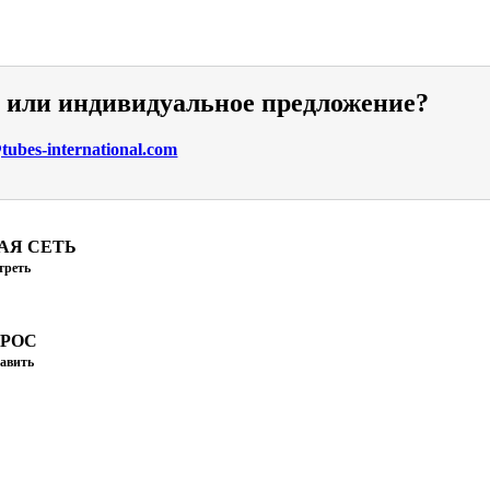
и или индивидуальное предложение?
ubes-international.com
АЯ СЕТЬ
треть
ПРОС
авить