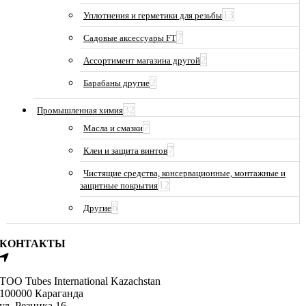
13
Уплотнения и герметики для резьбы
7
Садовые аксессуары FT
2
Ассортимент магазина другой
2
Барабаны другие
32
Промышленная химия
7
Масла и смазки
7
Клеи и защита винтов
Чистящие средства, консервационные, монтажные и
12
защитные покрытия
6
Другие
КОНТАКТЫ
ТОО Tubes International Kazachstan
100000 Караганда
ул. Резника 16