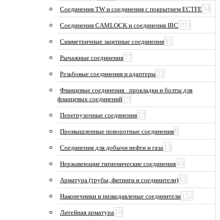
34
Соединения TW и соединения с покрытием ECTFE
103
Соединения CAMLOCK и соединения IBC
91
Симметричные зацепные соединения
77
Рычажные соединения
22
Резьбовые соединения и адаптеры
Фланцевые соединения_ прокладки и болты для
19
фланцевых соединений
23
Перегрузочные соединения
6
Промышленные поворотные соединения
13
Соединения для добычи нефти и газа
43
Нержавеющие гигиенические соединения
87
Арматура (трубы, фитинги и соединители)
152
Наконечники и низкодавленые соединители
10
Литейная арматура