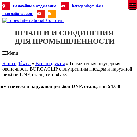
Skip
X
X
X
X
X
X
X
X
X
X
X
X
X
X
X
X
X
X
X
Ближайшее отделение!
karaganda@tubes-
to
international.com
content
ШЛАНГИ И СОЕДИНЕНИЯ
ДЛЯ ПРОМЫШЛЕННОСТИ
Menu
Strona główna
»
Все продукты
»
Герметичная штуцерная
оконечность BURGACLIP с внутренним гнездом и наружной
резьбой UNF, сталь, тип 54758
 гнездом и наружной резьбой UNF, сталь, тип 54758