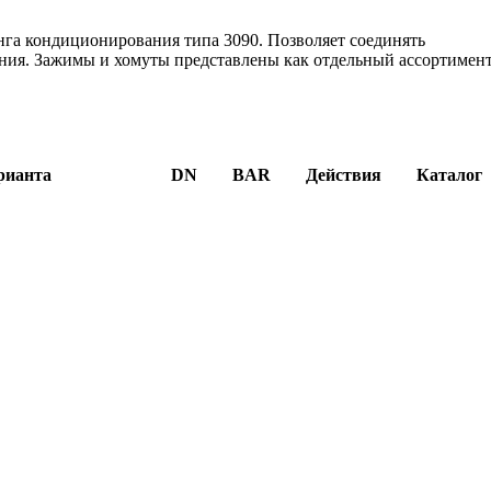
га кондиционирования типа 3090. Позволяет соединять
ия. Зажимы и хомуты представлены как отдельный ассортимент
рианта
DN
BAR
Действия
Каталог