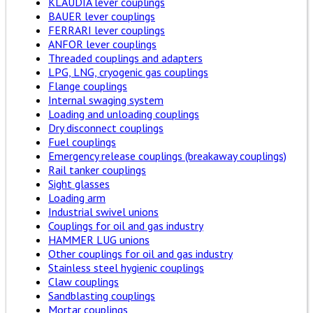
KLAUDIA lever couplings
BAUER lever couplings
FERRARI lever couplings
ANFOR lever couplings
Threaded couplings and adapters
LPG, LNG, cryogenic gas couplings
Flange couplings
Internal swaging system
Loading and unloading couplings
Dry disconnect couplings
Fuel couplings
Emergency release couplings (breakaway couplings)
Rail tanker couplings
Sight glasses
Loading arm
Industrial swivel unions
Couplings for oil and gas industry
HAMMER LUG unions
Other couplings for oil and gas industry
Stainless steel hygienic couplings
Claw couplings
Sandblasting couplings
Mortar couplings