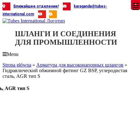
Skip
X
X
X
X
X
X
X
X
X
X
X
X
X
X
X
X
X
X
X
Ближайшее отделение!
karaganda@tubes-
to
international.com
content
ШЛАНГИ И СОЕДИНЕНИЯ
ДЛЯ ПРОМЫШЛЕННОСТИ
Menu
Strona główna
»
Арматура для высоконапорных шлангов
»
Гидравлический обжимной фитинг GZ BSP, углеродистая
сталь, AGR тип S
ь, AGR тип S