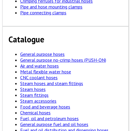
Crimping ferrules for industrial hoses
Pipe and hose mounting clamps
Pipe connecting clamps
Catalogue
General purpose hoses
General purpose no-crimp hoses (PUSH-ON)
Air and water hoses
Metal flexible water hose
CNC coolant hoses
Steam hoses and steam fittings
Steam hoses
Steam fittings
Steam accessories
Food and beverage hoses
Chemical hoses
Fuel, oil and petroleum hoses
General purpose fuel and oil hoses
Fuel and oil distribution and dispensing hoses