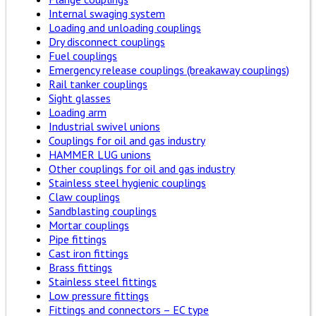
Internal swaging system
Loading and unloading couplings
Dry disconnect couplings
Fuel couplings
Emergency release couplings (breakaway couplings)
Rail tanker couplings
Sight glasses
Loading arm
Industrial swivel unions
Couplings for oil and gas industry
HAMMER LUG unions
Other couplings for oil and gas industry
Stainless steel hygienic couplings
Claw couplings
Sandblasting couplings
Mortar couplings
Pipe fittings
Cast iron fittings
Brass fittings
Stainless steel fittings
Low pressure fittings
Fittings and connectors – EC type