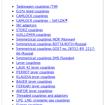
Tankwagen couplings (TW)
Ectfe lined couplings
CAMLOCK couplings
CAMLOCK couplings – SAFLOK®
IBC adaptors
STORZ couplings
GUILLEMIN couplings
Symmetrical couplings NOR (Norway)
Symmetrical couplings ROTTA ROTH (Russia)
Symmetrical couplings GOST no. 28352-89, 2217-
66 (Russia)
Symmetrical couplings SMS (Sweden)
Lever couplings
LAUX 42 lever couplings
PERROT lever couplings
KLAUDIA lever couplings
BAUER lever couplings
FERRARI lever couplings
ANFOR lever couplings
Threaded couplings and adapters
LPG, LNG, cryogenic gas couplings
Flange couplings