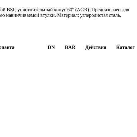
ой BSP, уплотнительный конус 60° (AGR). Предназначен для
ю навинчиваемой втулки. Материал: углеродистая сталь,
рианта
DN
BAR
Действия
Каталог