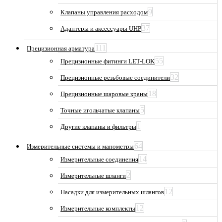
9
Клапаны управления расходом
37
Адаптеры и аксессуары UHP
111
Прецизионная арматура
55
Прецизионные фитинги LET-LOK
32
Прецизионные резьбовые соединители
18
Прецизионные шаровые краны
5
Точные игольчатые клапаны
1
Другие клапаны и фильтры
64
Измерительные системы и манометры
14
Измерительные соединения
2
Измерительные шланги
12
Насадки для измерительных шлангов
12
Измерительные комплекты