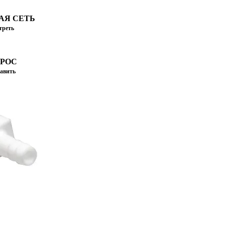
АЯ СЕТЬ
треть
ПРОС
авить