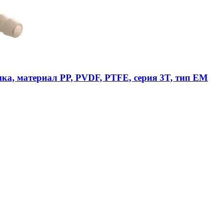
ика, материал PP, PVDF, PTFE, серия 3T, тип EM