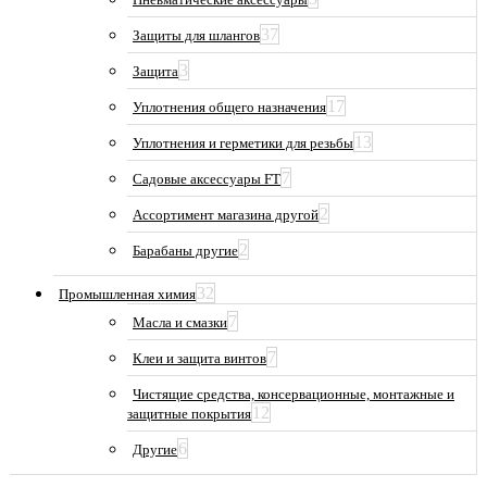
37
Защиты для шлангов
3
Защита
17
Уплотнения общего назначения
13
Уплотнения и герметики для резьбы
7
Садовые аксессуары FT
2
Ассортимент магазина другой
2
Барабаны другие
32
Промышленная химия
7
Масла и смазки
7
Клеи и защита винтов
Чистящие средства, консервационные, монтажные и
12
защитные покрытия
6
Другие