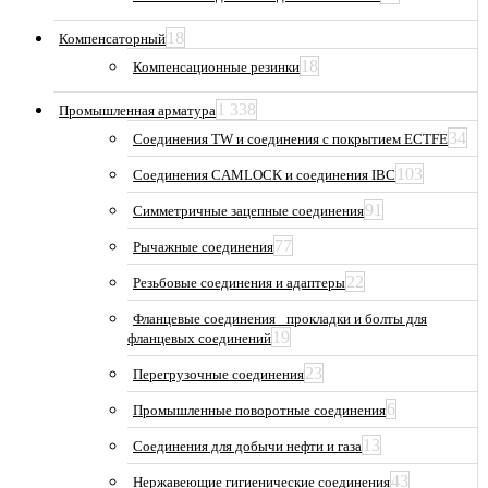
18
Компенсаторный
18
Компенсационные резинки
1 338
Промышленная арматура
34
Соединения TW и соединения с покрытием ECTFE
103
Соединения CAMLOCK и соединения IBC
91
Симметричные зацепные соединения
77
Рычажные соединения
22
Резьбовые соединения и адаптеры
Фланцевые соединения_ прокладки и болты для
19
фланцевых соединений
23
Перегрузочные соединения
6
Промышленные поворотные соединения
13
Соединения для добычи нефти и газа
43
Нержавеющие гигиенические соединения