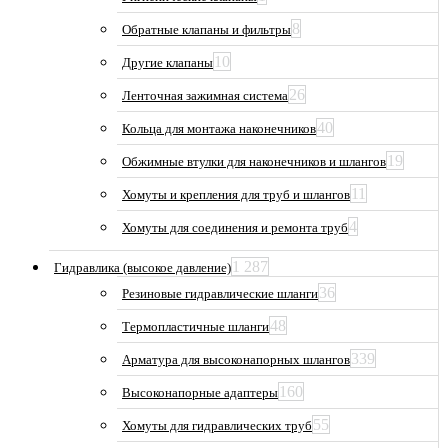
8
Обратные клапаны и фильтры
10
Другие клапаны
26
Ленточная зажимная система
40
Кольца для монтажа наконечников
19
Обжимные втулки для наконечников и шлангов
11
Хомуты и крепления для труб и шлангов
4
Хомуты для соединения и ремонта труб
1 287
Гидравлика (высокое давление)
36
Резиновые гидравлические шланги
48
Термопластичные шланги
339
Арматура для высоконапорных шлангов
160
Высоконапорные адаптеры
55
Хомуты для гидравлических труб