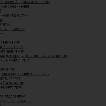
 и газовой промышленности
кие соединения
A
уйной обработки
ки
я труб)
кого давления
ки
соединения
итейных форм
ого давления
я для продуктов питания и напитков
мные муфты CPC
Band-It®
для соединений и шлангов
ых шлангов
уб и шлангов
ремонта труб
ая гидравлика
ысокого давления
и