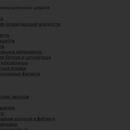
ромышленные шланги
ха
для охлаждающей жидкости
еств
еществ
ов
азивных материалов
я бетона и штукатурки
тиляционные
ные рукава
концевые фитинги
ских насосов
ащение
ги
вания воздуха и фитинги
нечники
 соединители