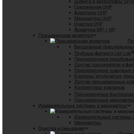
Шланги и аксессуары SPI
Соединения UHP
Адапторы UHP
Манометры UHP
Очистка UHP
Арматура MP / HP
Прецизионная арматура
Пр
Бесшовные прецизионны
Трубные фитинги Let-Lok
Прецизионные резьбовые
Другие соединители и фи
Прецизионные шаровые 
Клапаны игольчатые пре
Другие прецизионные кл
Коллекторы клапанов
Прецизионные быстрораз
Прецизионные манометры
Измерительные системы и манометры
Измерительные системы в
Манометры
Очистка и смывания