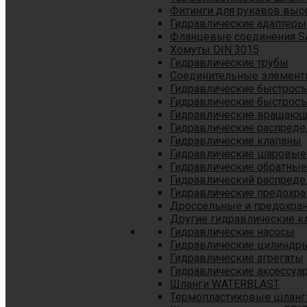
Фитинги для рукавов выс
Гидравлические адаптеры
Фланцевые соединения S
Хомуты DIN 3015
Гидравлические трубы
Соединительные элементы
Гидравлические быстрос
Гидравлические быстрос
Гидравлические вращающ
Гидравлические распреде
Гидравлические клапаны
Гидравлические шаровые
Гидравлические обратные
Гидравлический распреде
Гидравлические предохр
Дроссельные и предохра
Другие гидравлические к
Гидравлические насосы
Гидравлические цилиндр
Гидравлические агрегаты
Гидравлические аксессуа
Шланги WATERBLAST
Термопластиковые шланг