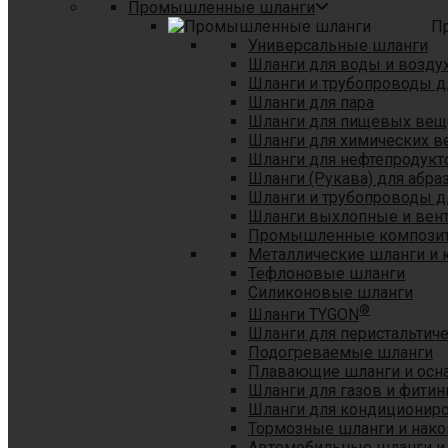
Промышленные шланги
П
Универсальные шланги
Шланги для воды и возду
Шланги и трубопроводы 
Шланги для пара
Шланги для пищевых вещ
Шланги для химических в
Шланги для нефтепродукт
Шланги (Рукава) для абр
Шланги и трубопроводы дл
Шланги выхлопные и вен
Промышленные композит
Металлические шланги и 
Тефлоновые шланги
Силиконовые шланги
®
Шланги TYGON
Шланги для перистальтиче
Подогреваемые шланги
Плавающие шланги и осн
Шланги для газов и фитин
Шланги для кондициониро
Тормозные шланги и нако
Автомобильные шланги и