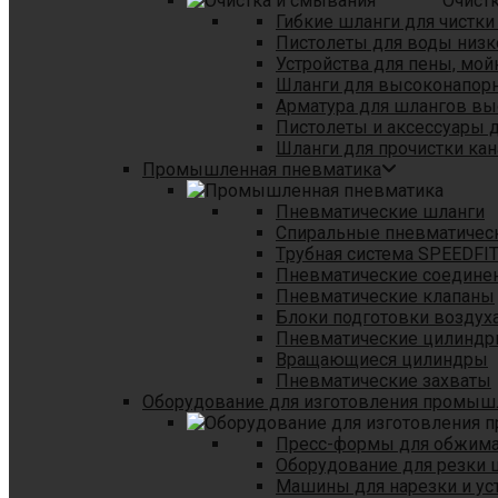
Очист
Гибкие шланги для чистки
Пистолеты для воды низк
Устройства для пены, мой
Шланги для высоконапор
Арматура для шлангов в
Пистолеты и аксессуары 
Шланги для прочистки кан
Промышленная пневматика
Пневматические шланги
Спиральные пневматичес
Tрубная система SPEEDFI
Пневматические соедине
Пневматические клапаны
Блоки подготовки воздуха
Пневматические цилинд
Вращающиеся цилиндры
Пневматические захваты
Оборудование для изготовления промы
Пресс-формы для обжима 
Оборудование для резки 
Машины для нарезки и ус