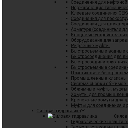
Соединения для нефтяной
Нержавеющие гигиеничес
Клеевые соединения GEK
Соединения для пескостр
Cоединения для штукатур
Арматура (соединители дл
Концевые устройства низ
Оборудование для заправ
Рифленые муфты
Быстросъемные водные 
Быстросоединения для л
Быстросоединителях низк
Быстросъемные соединени
Пластиковые быстросъе
Промышленные клапаны
Система сборки обжимов 
Обжимные муфты, муфты 
Хомуты для промышленн
Крепежные хомуты для тр
Муфты для соединения и 
Силовая гидравлика
Силов
Гидравлические шланги в
Термопластиковые шланг