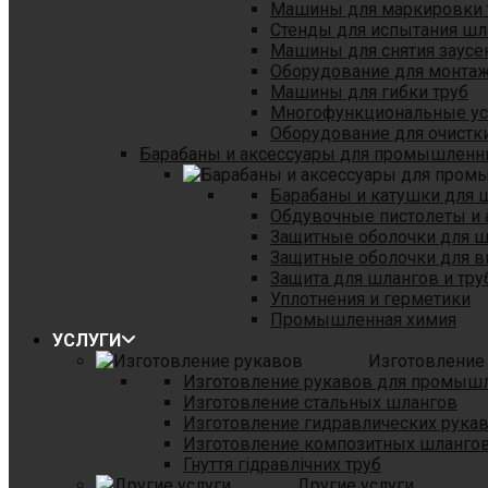
Машины для маркировки 
Стенды для испытания шл
Машины для снятия заусе
Оборудование для монтаж
Машины для гибки труб
Многофункциональные уст
Оборудование для очистки
Барабаны и аксессуары для промышленн
Барабаны и катушки для 
Обдувочные пистолеты и 
Защитные оболочки для 
Защитные оболочки для в
Защита для шлангов и тр
Уплотнения и герметики
Промышленная химия
УСЛУГИ
Изготовление
Изготовление рукавов для промыш
Изготовление стальных шлангов
Изготовление гидравлических рука
Изготовление композитных шланго
Гнуття гідравлічних труб
Другие услуги