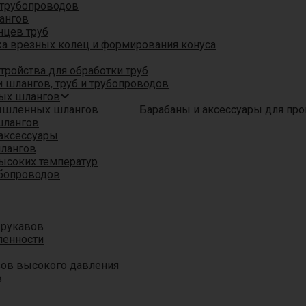
трубопроводов
ангов
нцев труб
а врезных колец и формирования конуса
ройства для обработки труб
 шлангов, труб и трубопроводов
ых шлангов
Барабаны и аксессуары для п
шлангов
аксессуары
шлангов
ысоких температур
убопроводов
 рукавов
ленности
вов высокого давления
в