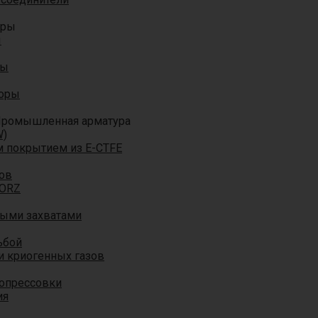
оры
ы
ры
торы
ромышленная арматура
W)
м покрытием из E-CTFE
ов
TORZ
ными захватами
ьбой
и криогенных газов
 опрессовки
ия