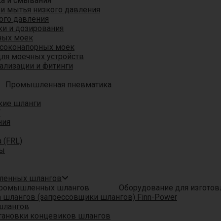
ка и смывания
 и мытья низкого давления
ого давления
ки и дозирования
ных моек
ысоконапорных моек
для моечных устройств
ализации и фитинги
Промышленная пневматика
кие шланги
T
ния
 (FRL)
ры
шленных шлангов
Оборудование для изгото
шлангов (запрессовщики шлангов) Finn-Power
шлангов
тановки концевиков шлангов