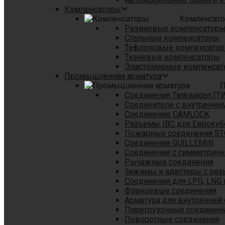
Компенсаторы
Компенсат
Резиновые компенсатор
Стальные компенсаторы
Тефлоновые компенсато
Тканевые компенсаторы
Эластомерные компенса
Промышленная арматура
П
Соединения Tankwagen (T
Соединители с внутренни
Соединение CAMLOCK
Разъемы IBC для Еврокуб
Пожарные соединения S
Соединения GUILLEMIN
Соединения с симметрич
Рычажные соединения
Зажимы и адаптеры с рез
Соединения для LPG, LNG 
Фланцевые соединения
Арматура для внутренней
Перегрузочные соединен
Поворотные соединения