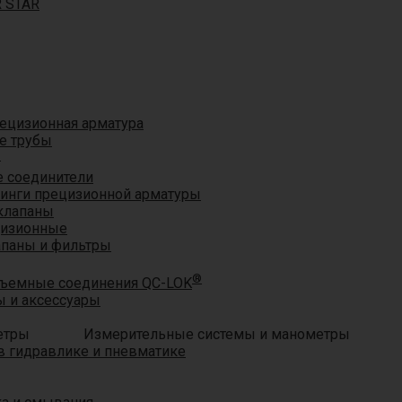
R STAR
ецизионная арматура
е трубы
®
 соединители
тинги прецизионной арматуры
клапаны
цизионные
апаны и фильтры
®
ъемные соединения QC-LOK
 и аксессуары
Измерительные системы и манометры
 гидравлике и пневматике