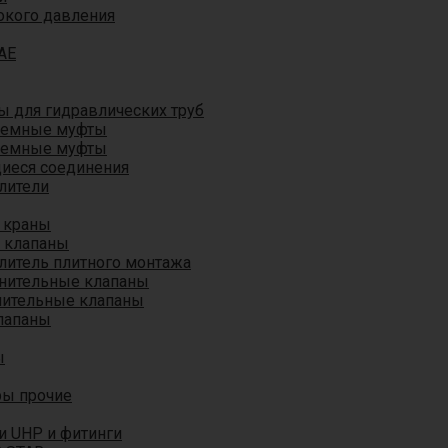
окого давления
AE
 для гидравлических труб
ъемные муфты
ъемные муфты
иеся соединения
лители
 краны
 клапаны
литель плитного монтажа
анительные клапаны
нительные клапаны
лапаны
ы
ры прочие
и UHP и фитинги