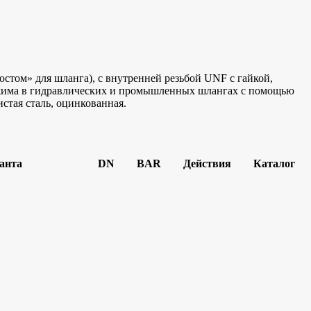
том» для шланга), с внутренней резьбой UNF с гайкой,
обжима в гидравлических и промышленных шлангах с помощью
стая сталь, оцинкованная.
анта
DN
BAR
Действия
Каталог