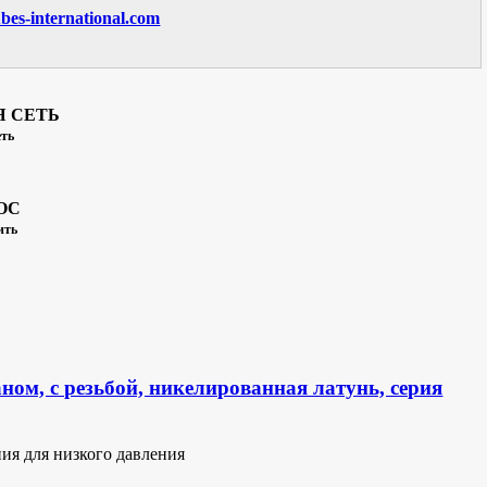
es-international.com
Выбрать параметры →
Я СЕТЬ
ть
ОС
ить
ном, с резьбой, никелированная латунь, серия
ия для низкого давления