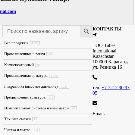
onal.com
КОНТАКТЫ
Все продукты
4 606
ТОО Tubes
International
Промышленные шланги
708
Kazachstan
100000 Караганда
Компенсаторный
18
ул. Резника 16
Промышленная арматура
1 338
Гидравлика (высокое давление)
1 287
тел.:
+7 7212 90 93
95
Прецизионная арматура
111
Измерительные системы и манометры
64
Email:
Техника смазки
19
Чистка и мытьё
224