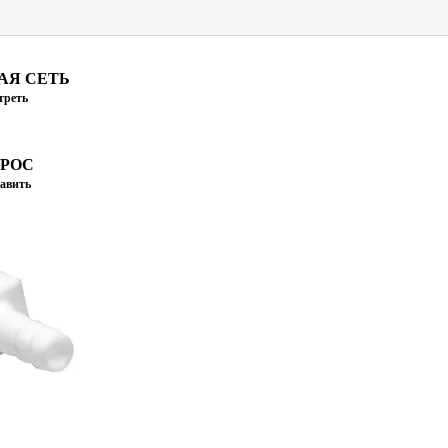
АЯ СЕТЬ
треть
ПРОС
авить