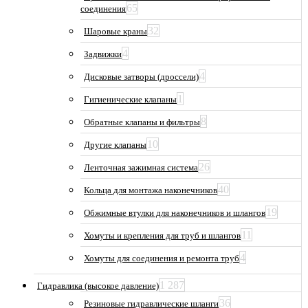
65
соединения
32
Шаровые краны
4
Задвижки
4
Дисковые затворы (дроссели)
1
Гигиенические клапаны
8
Обратные клапаны и фильтры
10
Другие клапаны
26
Ленточная зажимная система
40
Кольца для монтажа наконечников
19
Обжимные втулки для наконечников и шлангов
11
Хомуты и крепления для труб и шлангов
4
Хомуты для соединения и ремонта труб
1 287
Гидравлика (высокое давление)
36
Резиновые гидравлические шланги