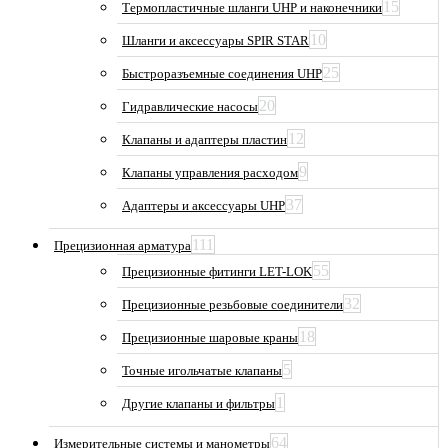
15
Термопластичные шланги UHP и наконечники
10
Шланги и аксессуары SPIR STAR
25
Быстроразъемные соединения UHP
20
Гидравлические насосы
12
Клапаны и адаптеры пластин
9
Клапаны управления расходом
37
Адаптеры и аксессуары UHP
111
Прецизионная арматура
55
Прецизионные фитинги LET-LOK
32
Прецизионные резьбовые соединители
18
Прецизионные шаровые краны
5
Точные игольчатые клапаны
1
Другие клапаны и фильтры
64
Измерительные системы и манометры