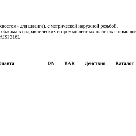
востом» для шланга), с метрической наружной резьбой,
для обжима в гидравлических и промышленных шлангах с помощь
AISI 316L.
рианта
DN
BAR
Действия
Каталог