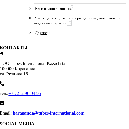
7
Клеи и защита винтов
Чистящие средства, консервационные, монтажные и
12
защитные покрытия
6
Другие
КОНТАКТЫ
ТОО Tubes International Kazachstan
100000 Караганда
ул. Резника 16
тел.:
+7 7212 90 93 95
Email:
karaganda@tubes-international.com
SOCIAL MEDIA