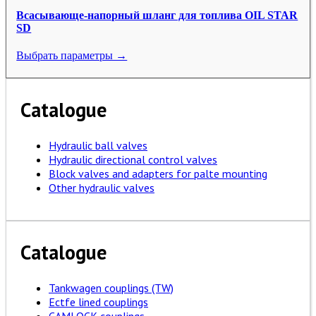
Всасывающе-напорный шланг для топлива OIL STAR
SD
Выбрать параметры →
Catalogue
Hydraulic ball valves
Hydraulic directional control valves
Block valves and adapters for palte mounting
Other hydraulic valves
Catalogue
Tankwagen couplings (TW)
Ectfe lined couplings