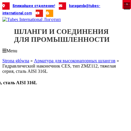
Skip
X
X
X
X
X
X
X
X
X
X
X
X
X
X
X
X
X
X
X
Ближайшее отделение!
karaganda@tubes-
to
international.com
content
ШЛАНГИ И СОЕДИНЕНИЯ
ДЛЯ ПРОМЫШЛЕННОСТИ
Menu
Strona główna
»
Арматура для высоконапорных шлангов
»
Гидравлический наконечник CES, тип ZMZ112, тяжелая
серия, сталь AISI 316L
 сталь AISI 316L