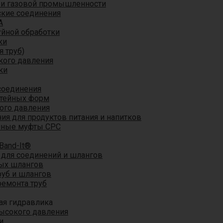
 и газовой промышленности
кие соединения
A
уйной обработки
ки
я труб)
кого давления
ки
соединения
итейных форм
ого давления
я для продуктов питания и напитков
мные муфты CPC
Band-It®
для соединений и шлангов
ых шлангов
уб и шлангов
ремонта труб
ая гидравлика
ысокого давления
и