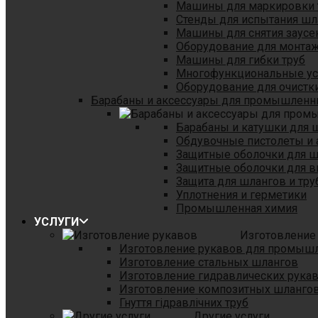
Машины для маркировки 
Стенды для испытания шл
Машины для снятия заусе
Оборудование для монтаж
Машины для гибки труб
Многофункциональные уст
Оборудование для очистки
Барабаны и аксессуары для промышленн
Барабаны и катушки для 
Обдувочные пистолеты и 
Защитные оболочки для 
Защитные оболочки для в
Защита для шлангов и тр
Уплотнения и герметики
Промышленная химия
УСЛУГИ
Изготовление
Изготовление рукавов для промыш
Изготовление стальных шлангов
Изготовление гидравлических рука
Изготовление композитных шланго
Гнуття гідравлічних труб
Другие услуги