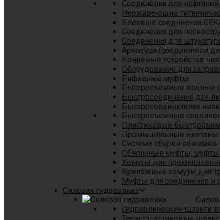
Соединения для нефтяной
Нержавеющие гигиеничес
Клеевые соединения GEK
Соединения для пескостр
Cоединения для штукатур
Арматура (соединители дл
Концевые устройства низ
Оборудование для заправ
Рифленые муфты
Быстросъемные водные 
Быстросоединения для л
Быстросоединителях низк
Быстросъемные соединени
Пластиковые быстросъе
Промышленные клапаны
Система сборки обжимов 
Обжимные муфты, муфты 
Хомуты для промышленн
Крепежные хомуты для тр
Муфты для соединения и 
Силовая гидравлика
Силов
Гидравлические шланги в
Термопластиковые шланг