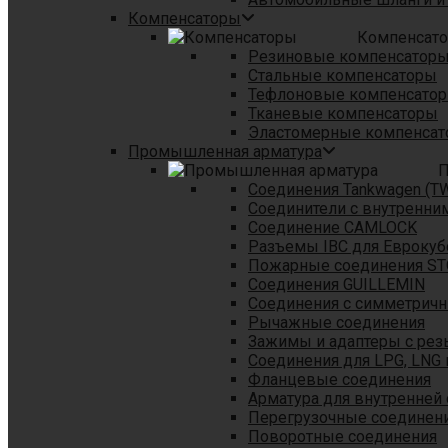
Компенсаторы
Компенсат
Резиновые компенсатор
Стальные компенсаторы
Тефлоновые компенсато
Тканевые компенсаторы
Эластомерные компенса
Промышленная арматура
П
Соединения Tankwagen (T
Соединители с внутренни
Соединение CAMLOCK
Разъемы IBC для Еврокуб
Пожарные соединения S
Соединения GUILLEMIN
Соединения с симметрич
Рычажные соединения
Зажимы и адаптеры с рез
Соединения для LPG, LNG 
Фланцевые соединения
Арматура для внутренней
Перегрузочные соединен
Поворотные соединения