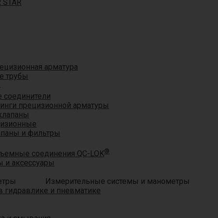
R STAR
ецизионная арматура
е трубы
®
 соединители
тинги прецизионной арматуры
клапаны
цизионные
апаны и фильтры
®
ъемные соединения QC-LOK
 и аксессуары
Измерительные системы и манометры
 гидравлике и пневматике