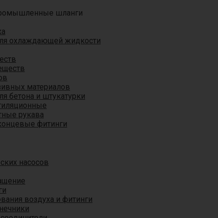
ромышленные шланги
ха
для охлаждающей жидкости
еств
еществ
ов
азивных материалов
я бетона и штукатурки
тиляционные
ные рукава
концевые фитинги
ских насосов
ащение
ги
вания воздуха и фитинги
нечники
 соединители