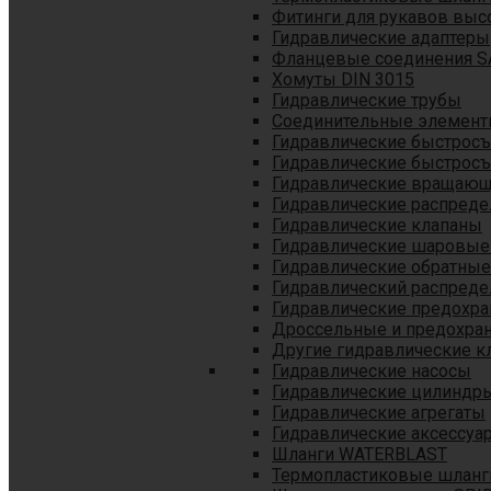
Фитинги для рукавов выс
Гидравлические адаптеры
Фланцевые соединения S
Хомуты DIN 3015
Гидравлические трубы
Соединительные элементы
Гидравлические быстрос
Гидравлические быстрос
Гидравлические вращающ
Гидравлические распреде
Гидравлические клапаны
Гидравлические шаровые
Гидравлические обратные
Гидравлический распреде
Гидравлические предохр
Дроссельные и предохра
Другие гидравлические к
Гидравлические насосы
Гидравлические цилиндр
Гидравлические агрегаты
Гидравлические аксессуа
Шланги WATERBLAST
Термопластиковые шланг