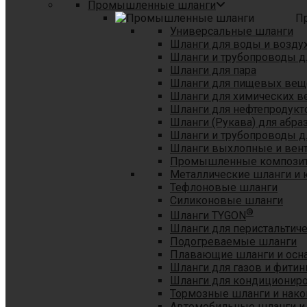
Промышленные шланги
П
Универсальные шланги
Шланги для воды и возду
Шланги и трубопроводы 
Шланги для пара
Шланги для пищевых вещ
Шланги для химических в
Шланги для нефтепродукт
Шланги (Рукава) для абр
Шланги и трубопроводы дл
Шланги выхлопные и вен
Промышленные композит
Металлические шланги и 
Тефлоновые шланги
Силиконовые шланги
®
Шланги TYGON
Шланги для перистальтиче
Подогреваемые шланги
Плавающие шланги и осн
Шланги для газов и фитин
Шланги для кондициониро
Тормозные шланги и нако
Автомобильные шланги и