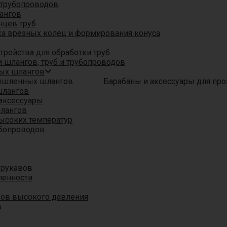
трубопроводов
ангов
нцев труб
а врезных колец и формирования конуса
ройства для обработки труб
 шлангов, труб и трубопроводов
ых шлангов
Барабаны и аксессуары для п
шлангов
аксессуары
шлангов
ысоких температур
убопроводов
 рукавов
ленности
вов высокого давления
в