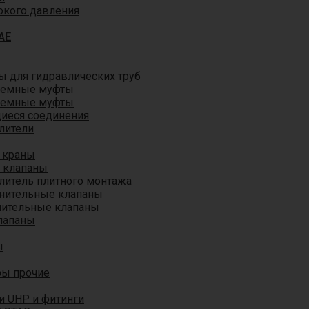
окого давления
AE
 для гидравлических труб
ъемные муфты
ъемные муфты
иеся соединения
лители
 краны
 клапаны
литель плитного монтажа
анительные клапаны
нительные клапаны
лапаны
ы
ры прочие
и UHP и фитинги