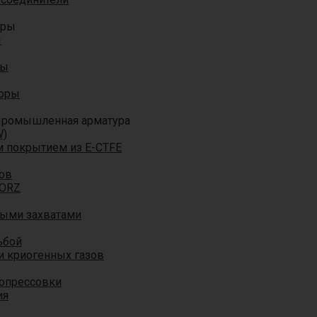
оры
ы
ры
торы
ромышленная арматура
W)
м покрытием из E-CTFE
ов
TORZ
ными захватами
ьбой
и криогенных газов
 опрессовки
ия