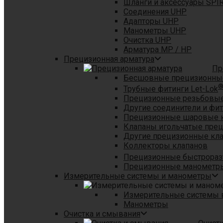
Шланги и аксессуары SPI
Соединения UHP
Адапторы UHP
Манометры UHP
Очистка UHP
Арматура MP / HP
Прецизионная арматура
Пр
Бесшовные прецизионны
Трубные фитинги Let-Lok
Прецизионные резьбовые
Другие соединители и фи
Прецизионные шаровые 
Клапаны игольчатые пре
Другие прецизионные кл
Коллекторы клапанов
Прецизионные быстрораз
Прецизионные манометры
Измерительные системы и манометры
Измерительные системы в
Манометры
Очистка и смывания