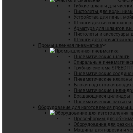
Очист
Гибкие шланги для чистки
Пистолеты для воды низк
Устройства для пены, мой
Шланги для высоконапор
Арматура для шлангов в
Пистолеты и аксессуары 
Шланги для прочистки кан
Промышленная пневматика
Пневматические шланги
Спиральные пневматичес
Tрубная система SPEEDFI
Пневматические соедине
Пневматические клапаны
Блоки подготовки воздуха
Пневматические цилинд
Вращающиеся цилиндры
Пневматические захваты
Оборудование для изготовления промы
Пресс-формы для обжима 
Оборудование для резки 
Машины для нарезки и ус