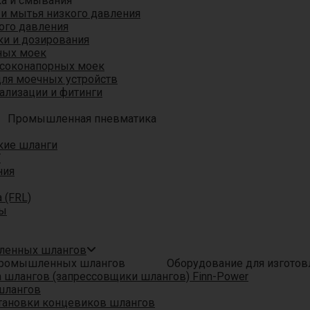
ка и смывания
 и мытья низкого давления
ого давления
ки и дозирования
ных моек
ысоконапорных моек
для моечных устройств
ализации и фитинги
Промышленная пневматика
кие шланги
T
ния
 (FRL)
ры
шленных шлангов
Оборудование для изгото
шлангов (запрессовщики шлангов) Finn-Power
шлангов
тановки концевиков шлангов