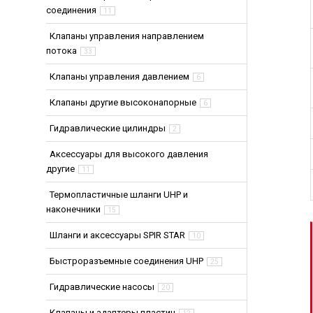
соединения
11
Клапаны управления направлением
потока
33
Клапаны управления давлением
6
Клапаны другие высоконапорные
6
Гидравлические цилиндры
Найд
2
Аксессуары для высокого давления
другие
11
Термопластичные шланги UHP и
наконечники
15
Шланги и аксессуары SPIR STAR
10
Быстроразъемные соединения UHP
25
Гидравлические насосы
20
Клапаны и адаптеры пластин