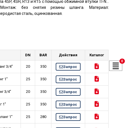
а 4SP, 4SH, R13 и R15 с помощью обжимной втулки TI-
. Монтаж: без снятия резины шланга. Материал:
еродистая сталь, оцинкованная.
DN
BAR
Действия
Каталог
0
г 3/4"
20
350
Запрос
 1"
25
350
Запрос
 3/4"
20
350
Запрос
1"
25
350
Запрос
анг 1"
25
280
Запрос