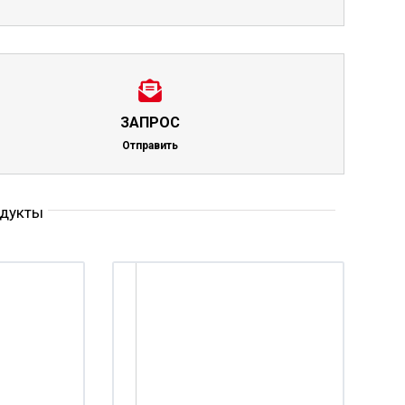
Шланг из ПВХ для
Шланг из ПВХ для
Напорный рукав
пищевых
пищевых
для нефти,
продуктов,
продуктов,
промывочной
армированный
армированный
жидкости, буров
стальной
спиралью из
шлама RIG STAR 
проволочной
жесткого ПВХ STAR
спиралью PVC STAR
PS
ЗАПРОС
Выбрать
MS 2
параметры →
Отправить
Выбрать
Выбрать
параметры →
параметры →
дукты