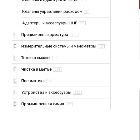
12
Шланг для отсоса и
Клапаны управления расходом
9
транспортировки
абразивных
Адаптеры и аксессуары UHP
37
материалов и
сыпучих пищевых
Прецизионная арматура
продуктов
111
WINDSTAR PU,
Измерительные системы и манометры
WINDSTAR PUAS
64
Техника смазки
19
Выбрать
параметры →
Чистка и мытьё
224
Пневматика
543
Устройства и аксессуары
262
Промышленная химия
32