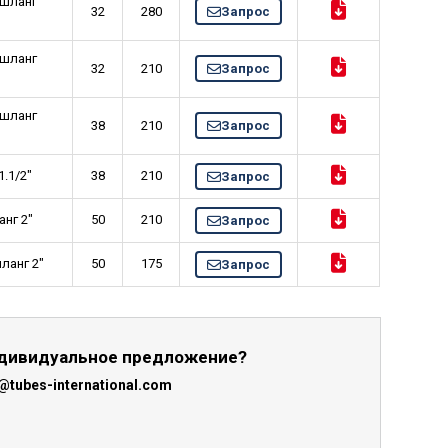
шланг
32
280
Запрос
шланг
32
210
Запрос
шланг
38
210
Запрос
1/2"
38
210
Запрос
стемы
г 2"
50
210
Запрос
анг 2"
50
175
Запрос
ндивидуальное предложение?
tubes-international.com
е