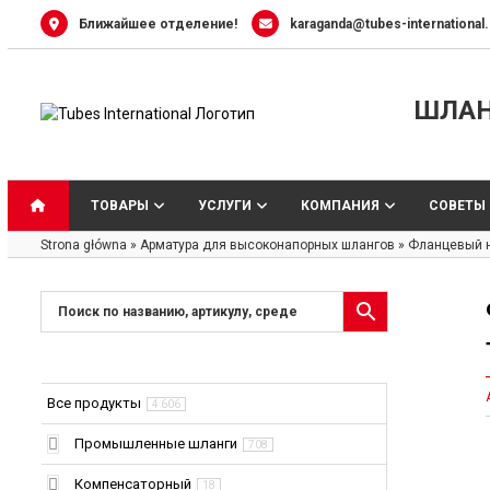
Skip
Ближайшее отделение!
karaganda@tubes-international
to
content
ШЛАНГ
ТОВАРЫ
УСЛУГИ
КОМПАНИЯ
СОВЕТЫ
Strona główna
»
Арматура для высоконапорных шлангов
»
Фланцевый на
А
Все продукты
4 606
Промышленные шланги
708
Компенсаторный
18