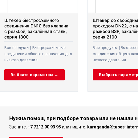
Штекер быстросъемного
Штекер со свободны
соединения DN10 без клапана,
проходом DN22, с на
с резьбой, закалённая сталь,
резьбой BSP, закалён
серия 1800
сталь, серия 2100
Все продукты | Быстроразъемные
Все продукты | Быстрора
соединения общего назначения
соединения общего назн
для низкого давления
для низкого давления
Выбрать параметры →
Выбрать параметр
Нужна помощ при подборе товара или не нашли 
Звоните:
+7 7212 90 93 95
или пишите:
karaganda@tubes-intern