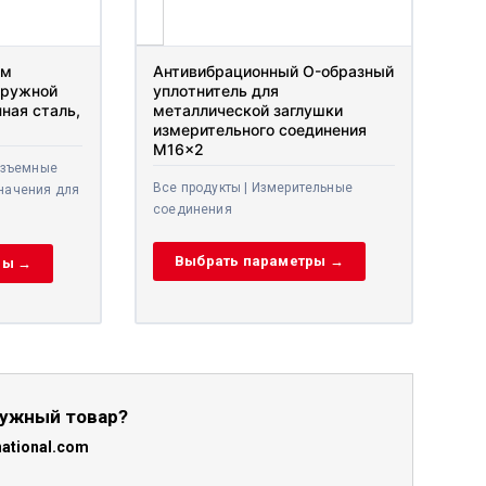
м
Антивибрационный O-
ружной
образный уплотнитель для
ная
металлической заглушки
измерительного соединения
M16x2
зъемные
Все продукты | Измерительные
ачения
соединения
Выбрать параметры →
ы →
нужный товар?
ational.com