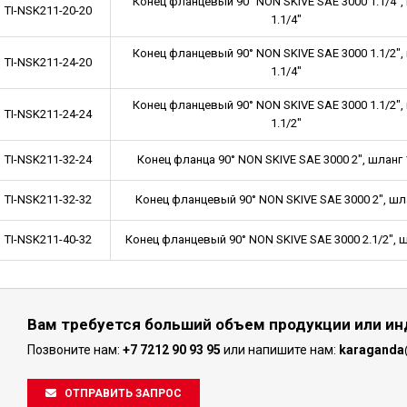
Конец фланцевый 90° NON SKIVE SAE 3000 1.1/4", 
TI-NSK211-20-20
1.1/4"
Конец фланцевый 90° NON SKIVE SAE 3000 1.1/2", 
TI-NSK211-24-20
1.1/4"
Конец фланцевый 90° NON SKIVE SAE 3000 1.1/2", 
TI-NSK211-24-24
1.1/2"
TI-NSK211-32-24
Конец фланца 90° NON SKIVE SAE 3000 2", шланг 1.
ите идеальный шланг или соединение для вашей си
TI-NSK211-32-32
Конец фланцевый 90° NON SKIVE SAE 3000 2", шлан
TI-NSK211-40-32
Конец фланцевый 90° NON SKIVE SAE 3000 2.1/2", шл
или нажмите, чтобы посмотреть все наши продукты
СПИСОК ТОВАРОВ ОНЛАЙН
Вам требуется больший объем продукции или и
Позвоните нам:
+7 7212 90 93 95
или напишите нам:
karaganda@
Смотрите также популярные продукты, проверенные на практик
ОТПРАВИТЬ ЗАПРОС