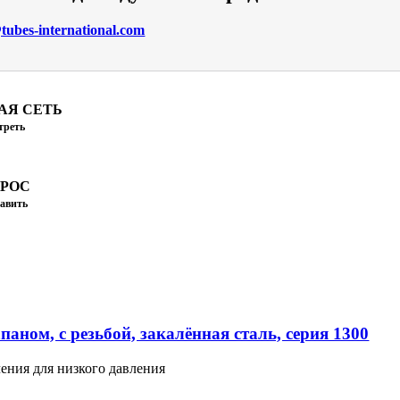
ubes-international.com
АЯ СЕТЬ
треть
ПРОС
авить
аном, с резьбой, закалённая сталь, серия 1300
ения для низкого давления