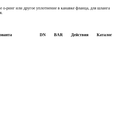
о-ринг или другое уплотнение в канавке фланца, для шланга
я.
рианта
DN
BAR
Действия
Каталог