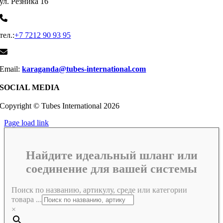
ул. Резника 16
тел.:
+7 7212 90 93 95
Email:
karaganda@tubes-international.com
SOCIAL MEDIA
Copyright © Tubes International
2026
Page load link
Найдите идеальный шланг или
соединение для вашей системы
Поиск по названию, артикулу, среде или категории
товара ...
×