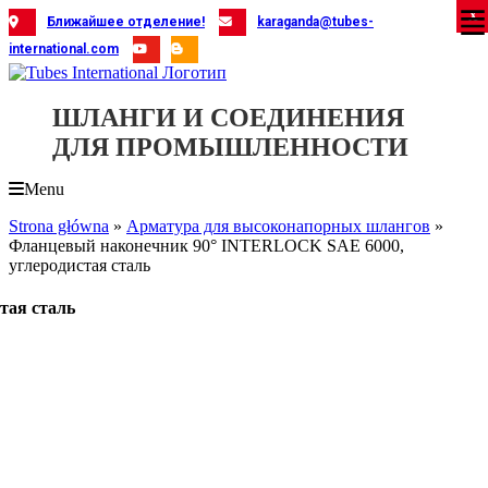
Skip
X
X
X
X
X
X
X
X
X
X
X
X
X
X
X
X
X
X
X
Ближайшее отделение!
karaganda@tubes-
to
international.com
content
ШЛАНГИ И СОЕДИНЕНИЯ
ДЛЯ ПРОМЫШЛЕННОСТИ
Menu
Strona główna
»
Арматура для высоконапорных шлангов
»
Фланцевый наконечник 90° INTERLOCK SAE 6000,
углеродистая сталь
тая сталь