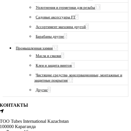
13
Уплотнения и герметики для резьбы
7
Садовые аксессуары FT
2
Ассортимент магазина другой
2
Барабаны другие
32
Промышленная химия
7
Масла и смазки
7
Клеи и защита винтов
Чистящие средства, консервационные, монтажные и
12
защитные покрытия
6
Другие
КОНТАКТЫ
ТОО Tubes International Kazachstan
100000 Караганда