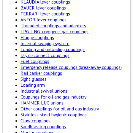
KLAUDIA lever couplings
BAUER lever couplings
FERRARI lever couplings
ANFOR lever couplings
Threaded couplings and adapters
LPG, LNG, cryogenic gas couplings
Flange couplings
Internal swaging system
Loading and unloading couplings
Dry disconnect couplings
Fuel couplings
Emergency release couplings (breakaway couplings)
Rail tanker couplings
Sight glasses
Loading arm
Industrial swivel unions
Couplings for oil and gas industry
HAMMER LUG unions
Other couplings for oil and gas industry
Stainless steel hygienic couplings
Claw couplings
Sandblasting couplings
Mortar couplings