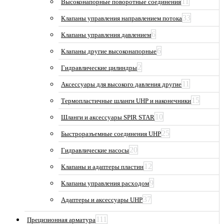
11
Высоконапорные поворотные соединения
33
Клапаны управления направлением потока
6
Клапаны управления давлением
6
Клапаны другие высоконапорные
2
Гидравлические цилиндры
11
Аксессуары для высокого давления другие
15
Термопластичные шланги UHP и наконечники
10
Шланги и аксессуары SPIR STAR
25
Быстроразъемные соединения UHP
20
Гидравлические насосы
12
Клапаны и адаптеры пластин
9
Клапаны управления расходом
37
Адаптеры и аксессуары UHP
111
Прецизионная арматура