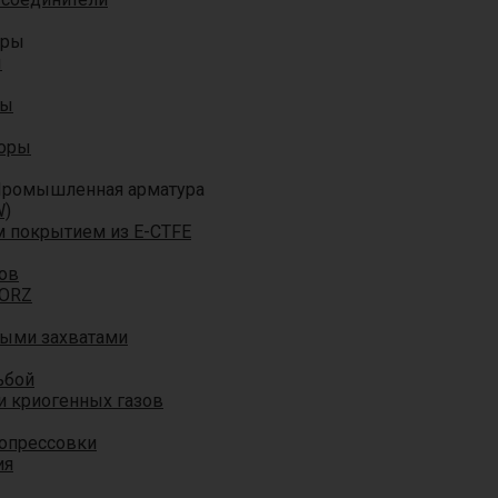
оры
ы
ры
торы
ромышленная арматура
W)
м покрытием из E-CTFE
ов
TORZ
ными захватами
ьбой
и криогенных газов
 опрессовки
ия