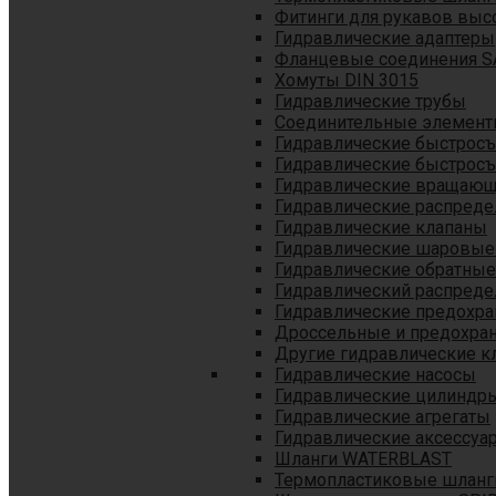
Фитинги для рукавов выс
Гидравлические адаптеры
Фланцевые соединения S
Хомуты DIN 3015
Гидравлические трубы
Соединительные элементы
Гидравлические быстрос
Гидравлические быстрос
Гидравлические вращающ
Гидравлические распреде
Гидравлические клапаны
Гидравлические шаровые
Гидравлические обратные
Гидравлический распреде
Гидравлические предохр
Дроссельные и предохра
Другие гидравлические к
Гидравлические насосы
Гидравлические цилиндр
Гидравлические агрегаты
Гидравлические аксессуа
Шланги WATERBLAST
Термопластиковые шланг