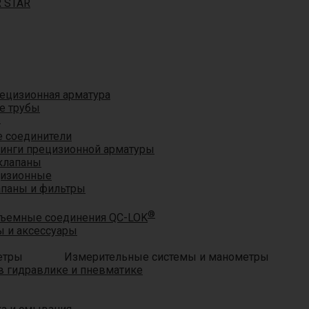
R STAR
ецизионная арматура
е трубы
®
 соединители
тинги прецизионной арматуры
клапаны
цизионные
апаны и фильтры
®
ъемные соединения QC-LOK
 и аксессуары
Измерительные системы и манометры
 гидравлике и пневматике