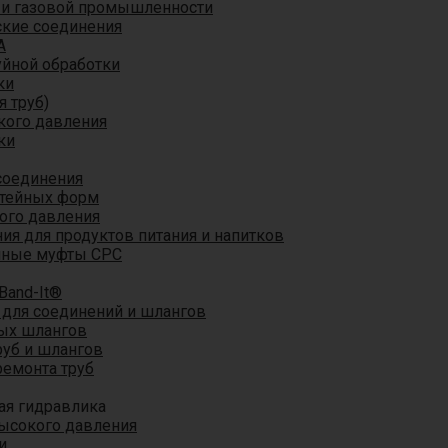
 и газовой промышленности
кие соединения
A
уйной обработки
ки
я труб)
кого давления
ки
соединения
итейных форм
ого давления
я для продуктов питания и напитков
мные муфты CPC
Band-It®
для соединений и шлангов
ых шлангов
уб и шлангов
ремонта труб
ая гидравлика
ысокого давления
и