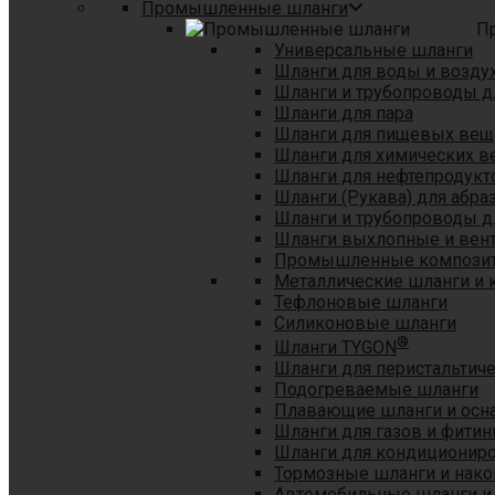
Промышленные шланги
П
Универсальные шланги
Шланги для воды и возду
Шланги и трубопроводы 
Шланги для пара
Шланги для пищевых вещ
Шланги для химических в
Шланги для нефтепродукт
Шланги (Рукава) для абр
Шланги и трубопроводы дл
Шланги выхлопные и вен
Промышленные композит
Металлические шланги и 
Тефлоновые шланги
Силиконовые шланги
®
Шланги TYGON
Шланги для перистальтиче
Подогреваемые шланги
Плавающие шланги и осн
Шланги для газов и фитин
Шланги для кондициониро
Тормозные шланги и нако
Автомобильные шланги и