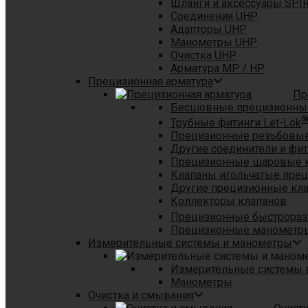
Шланги и аксессуары SPI
Соединения UHP
Адапторы UHP
Манометры UHP
Очистка UHP
Арматура MP / HP
Прецизионная арматура
Пр
Бесшовные прецизионны
Трубные фитинги Let-Lok
Прецизионные резьбовые
Другие соединители и фи
Прецизионные шаровые 
Клапаны игольчатые пре
Другие прецизионные кл
Коллекторы клапанов
Прецизионные быстрораз
Прецизионные манометры
Измерительные системы и манометры
Измерительные системы в
Манометры
Очистка и смывания