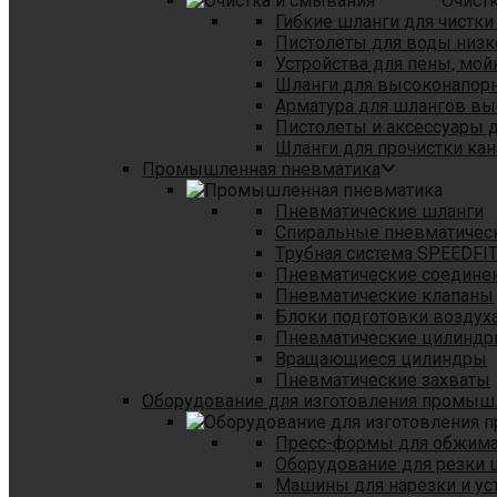
Очист
Гибкие шланги для чистки
Пистолеты для воды низк
Устройства для пены, мой
Шланги для высоконапор
Арматура для шлангов в
Пистолеты и аксессуары 
Шланги для прочистки кан
Промышленная пневматика
Пневматические шланги
Спиральные пневматичес
Tрубная система SPEEDFI
Пневматические соедине
Пневматические клапаны
Блоки подготовки воздуха
Пневматические цилинд
Вращающиеся цилиндры
Пневматические захваты
Оборудование для изготовления промы
Пресс-формы для обжима 
Оборудование для резки 
Машины для нарезки и ус