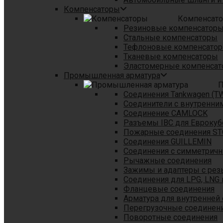
Компенсаторы
Компенсат
Резиновые компенсатор
Стальные компенсаторы
Тефлоновые компенсато
Тканевые компенсаторы
Эластомерные компенса
Промышленная арматура
П
Соединения Tankwagen (T
Соединители с внутренни
Соединение CAMLOCK
Разъемы IBC для Еврокуб
Пожарные соединения S
Соединения GUILLEMIN
Соединения с симметрич
Рычажные соединения
Зажимы и адаптеры с рез
Соединения для LPG, LNG 
Фланцевые соединения
Арматура для внутренней
Перегрузочные соединен
Поворотные соединения