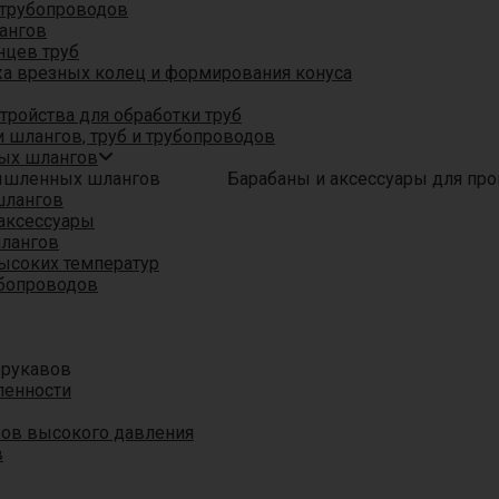
трубопроводов
ангов
нцев труб
а врезных колец и формирования конуса
ройства для обработки труб
 шлангов, труб и трубопроводов
ых шлангов
Барабаны и аксессуары для п
шлангов
аксессуары
шлангов
ысоких температур
убопроводов
 рукавов
ленности
вов высокого давления
в