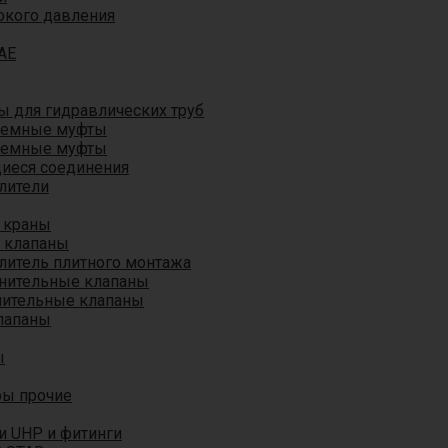
окого давления
AE
 для гидравлических труб
ъемные муфты
ъемные муфты
иеся соединения
лители
 краны
 клапаны
литель плитного монтажа
анительные клапаны
нительные клапаны
лапаны
ы
ры прочие
и UHP и фитинги