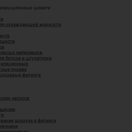
ромышленные шланги
ха
для охлаждающей жидкости
еств
еществ
ов
азивных материалов
я бетона и штукатурки
тиляционные
ные рукава
концевые фитинги
ских насосов
ащение
ги
вания воздуха и фитинги
нечники
 соединители