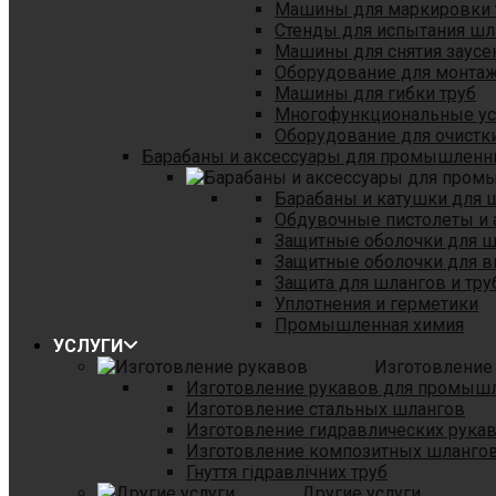
Машины для маркировки 
Стенды для испытания шл
Машины для снятия заусе
Оборудование для монтаж
Машины для гибки труб
Многофункциональные уст
Оборудование для очистки
Барабаны и аксессуары для промышленн
Барабаны и катушки для 
Обдувочные пистолеты и 
Защитные оболочки для 
Защитные оболочки для в
Защита для шлангов и тр
Уплотнения и герметики
Промышленная химия
УСЛУГИ
Изготовление
Изготовление рукавов для промыш
Изготовление стальных шлангов
Изготовление гидравлических рука
Изготовление композитных шланго
Гнуття гідравлічних труб
Другие услуги