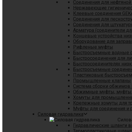
Соединения для нефтяной
Нержавеющие гигиеничес
Клеевые соединения GEK
Соединения для пескостр
Cоединения для штукатур
Арматура (соединители дл
Концевые устройства низ
Оборудование для заправ
Рифленые муфты
Быстросъемные водные 
Быстросоединения для л
Быстросоединителях низк
Быстросъемные соединени
Пластиковые быстросъе
Промышленные клапаны
Система сборки обжимов 
Обжимные муфты, муфты 
Хомуты для промышленн
Крепежные хомуты для тр
Муфты для соединения и 
Силовая гидравлика
Силов
Гидравлические шланги в
Термопластиковые шланг