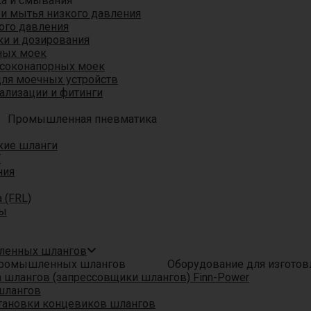
ка и смывания
 и мытья низкого давления
ого давления
ки и дозирования
ных моек
ысоконапорных моек
для моечных устройств
ализации и фитинги
Промышленная пневматика
кие шланги
T
ния
 (FRL)
ры
шленных шлангов
Оборудование для изгото
шлангов (запрессовщики шлангов) Finn-Power
шлангов
тановки концевиков шлангов