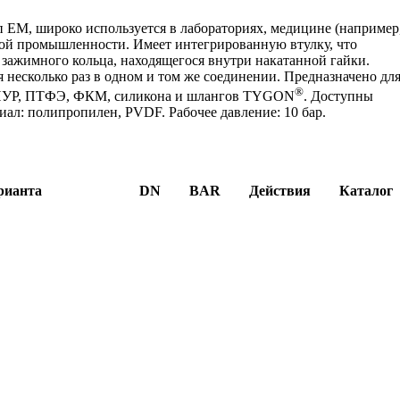
п EM, широко используется в лабораториях, медицине (например
вой промышленности. Имеет интегрированную втулку, что
 зажимного кольца, находящегося внутри накатанной гайки.
я несколько раз в одном и том же соединении. Предназначено дл
®
, ПУР, ПТФЭ, ФКМ, силикона и шлангов TYGON
. Доступны
ал: полипропилен, PVDF. Рабочее давление: 10 бар.
рианта
DN
BAR
Действия
Каталог