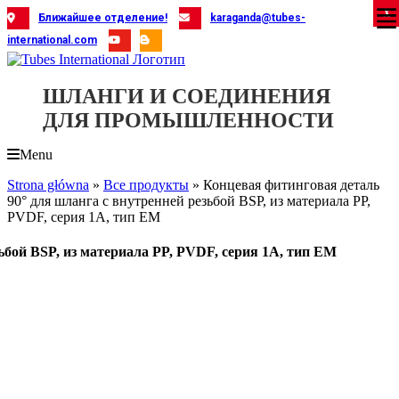
Skip
X
X
X
X
X
X
X
X
X
X
X
X
X
X
X
X
X
X
X
Ближайшее отделение!
karaganda@tubes-
to
international.com
content
ШЛАНГИ И СОЕДИНЕНИЯ
ДЛЯ ПРОМЫШЛЕННОСТИ
Menu
Strona główna
»
Все продукты
»
Концевая фитинговая деталь
90° для шланга с внутренней резьбой BSP, из материала PP,
PVDF, серия 1A, тип EM
ьбой BSP, из материала PP, PVDF, серия 1A, тип EM