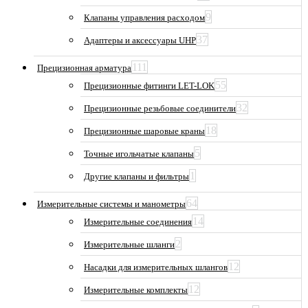
9
Клапаны управления расходом
37
Адаптеры и аксессуары UHP
111
Прецизионная арматура
55
Прецизионные фитинги LET-LOK
32
Прецизионные резьбовые соединители
18
Прецизионные шаровые краны
5
Точные игольчатые клапаны
1
Другие клапаны и фильтры
64
Измерительные системы и манометры
14
Измерительные соединения
2
Измерительные шланги
12
Насадки для измерительных шлангов
12
Измерительные комплекты