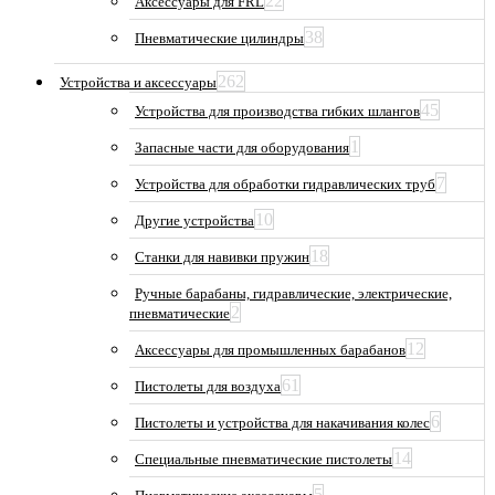
22
Аксессуары для FRL
38
Пневматические цилиндры
262
Устройства и аксессуары
45
Устройства для производства гибких шлангов
1
Запасные части для оборудования
7
Устройства для обработки гидравлических труб
10
Другие устройства
18
Станки для навивки пружин
Ручные барабаны, гидравлические, электрические,
2
пневматические
12
Аксессуары для промышленных барабанов
61
Пистолеты для воздуха
6
Пистолеты и устройства для накачивания колес
14
Специальные пневматические пистолеты
5