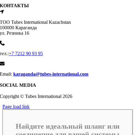
КОНТАКТЫ
ТОО Tubes International Kazachstan
100000 Караганда
ул. Резника 16
тел.:
+7 7212 90 93 95
Email:
karaganda@tubes-international.com
SOCIAL MEDIA
Copyright © Tubes International
2026
Page load link
Найдите идеальный шланг или
соединение для вашей системы