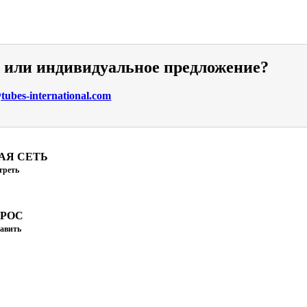
и или индивидуальное предложение?
ubes-international.com
АЯ СЕТЬ
треть
ПРОС
авить