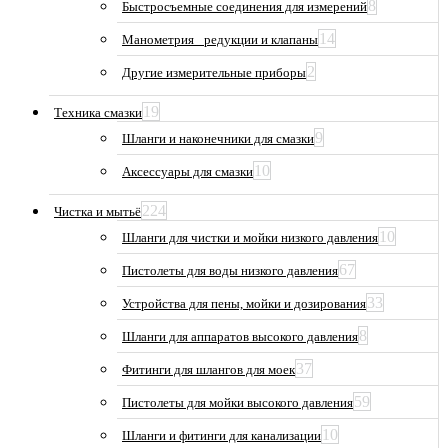
8
Быстросъемные соединения для измерений
14
Манометрия_ редукции и клапаны
2
Другие измерительные приборы
19
Техника смазки
9
Шланги и наконечники для смазки
10
Аксессуары для смазки
224
Чистка и мытьё
10
Шланги для чистки и мойки низкого давления
67
Пистолеты для воды низкого давления
33
Устройства для пены, мойки и дозирования
8
Шланги для аппаратов высокого давления
37
Фитинги для шлангов для моек
59
Пистолеты для мойки высокого давления
10
Шланги и фитинги для канализации