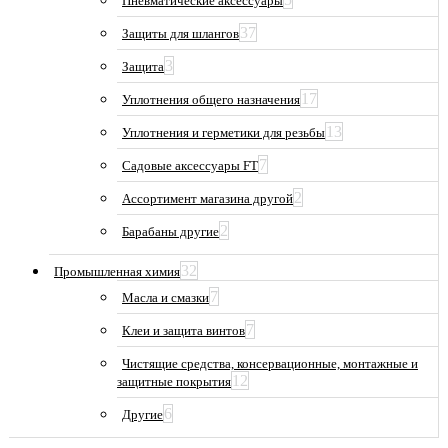
Пневматические аксессуары
37
Защиты для шлангов
3
Защита
17
Уплотнения общего назначения
13
Уплотнения и герметики для резьбы
7
Садовые аксессуары FT
2
Ассортимент магазина другой
2
Барабаны другие
32
Промышленная химия
7
Масла и смазки
7
Клеи и защита винтов
Чистящие средства, консервационные, монтажные и
12
защитные покрытия
6
Другие