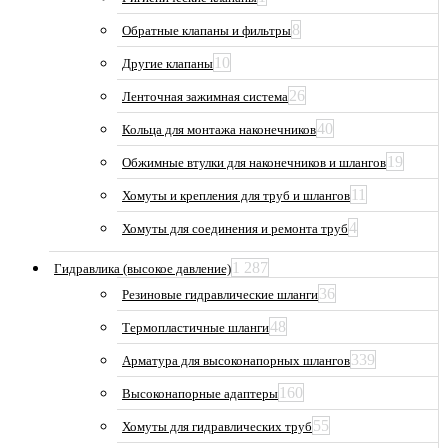
8
Обратные клапаны и фильтры
10
Другие клапаны
26
Ленточная зажимная система
40
Кольца для монтажа наконечников
19
Обжимные втулки для наконечников и шлангов
11
Хомуты и крепления для труб и шлангов
4
Хомуты для соединения и ремонта труб
1 287
Гидравлика (высокое давление)
36
Резиновые гидравлические шланги
48
Термопластичные шланги
339
Арматура для высоконапорных шлангов
160
Высоконапорные адаптеры
55
Хомуты для гидравлических труб