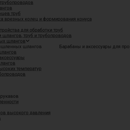
трубопроводов
ангов
нцев труб
а врезных колец и формирования конуса
ройства для обработки труб
 шлангов, труб и трубопроводов
ых шлангов
Барабаны и аксессуары для п
шлангов
аксессуары
шлангов
ысоких температур
убопроводов
 рукавов
ленности
вов высокого давления
в