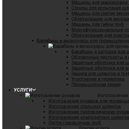
Машины для маркировки 
Стенды для испытания шл
Машины для снятия заусе
Оборудование для монтаж
Машины для гибки труб
Многофункциональные уст
Оборудование для очистки
Барабаны и аксессуары для промышленн
Барабаны и катушки для 
Обдувочные пистолеты и 
Защитные оболочки для 
Защитные оболочки для в
Защита для шлангов и тр
Уплотнения и герметики
Промышленная химия
УСЛУГИ
Изготовление
Изготовление рукавов для промыш
Изготовление стальных шлангов
Изготовление гидравлических рука
Изготовление композитных шланго
Гнуття гідравлічних труб
Другие услуги