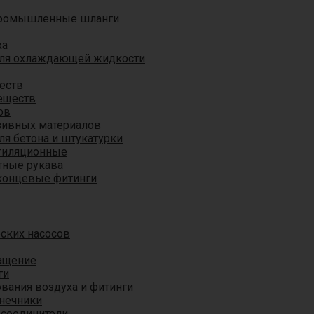
ромышленные шланги
ха
для охлаждающей жидкости
еств
еществ
ов
азивных материалов
я бетона и штукатурки
тиляционные
ные рукава
концевые фитинги
ских насосов
ащение
ги
вания воздуха и фитинги
нечники
 соединители