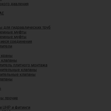
окого давления
AE
 для гидравлических труб
ъемные муфты
ъемные муфты
иеся соединения
лители
 краны
 клапаны
литель плитного монтажа
анительные клапаны
нительные клапаны
лапаны
ы
ры прочие
и UHP и фитинги