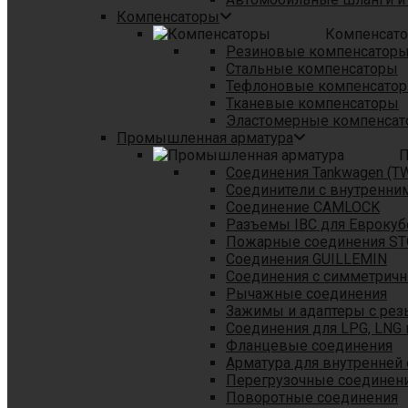
Компенсаторы
Компенсат
Резиновые компенсатор
Стальные компенсаторы
Тефлоновые компенсато
Тканевые компенсаторы
Эластомерные компенса
Промышленная арматура
П
Соединения Tankwagen (T
Соединители с внутренни
Соединение CAMLOCK
Разъемы IBC для Еврокуб
Пожарные соединения S
Соединения GUILLEMIN
Соединения с симметрич
Рычажные соединения
Зажимы и адаптеры с рез
Соединения для LPG, LNG 
Фланцевые соединения
Арматура для внутренней
Перегрузочные соединен
Поворотные соединения