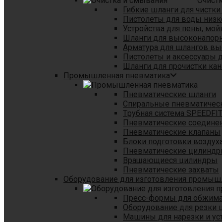
Очист
Гибкие шланги для чистки
Пистолеты для воды низк
Устройства для пены, мой
Шланги для высоконапор
Арматура для шлангов в
Пистолеты и аксессуары 
Шланги для прочистки кан
Промышленная пневматика
Пневматические шланги
Спиральные пневматичес
Tрубная система SPEEDFI
Пневматические соедине
Пневматические клапаны
Блоки подготовки воздуха
Пневматические цилинд
Вращающиеся цилиндры
Пневматические захваты
Оборудование для изготовления промы
Пресс-формы для обжима 
Оборудование для резки 
Машины для нарезки и ус