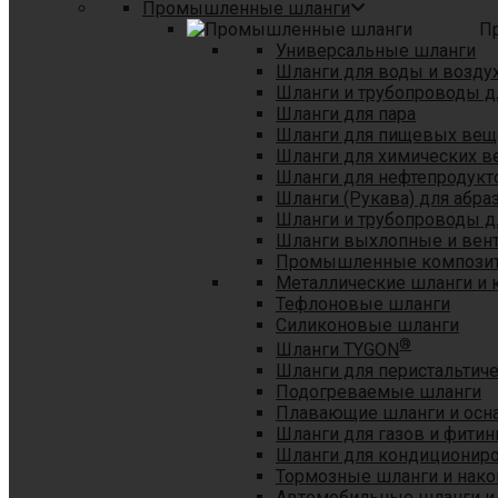
Промышленные шланги
П
Универсальные шланги
Шланги для воды и возду
Шланги и трубопроводы 
Шланги для пара
Шланги для пищевых вещ
Шланги для химических в
Шланги для нефтепродукт
Шланги (Рукава) для абр
Шланги и трубопроводы дл
Шланги выхлопные и вен
Промышленные композит
Металлические шланги и 
Тефлоновые шланги
Силиконовые шланги
®
Шланги TYGON
Шланги для перистальтиче
Подогреваемые шланги
Плавающие шланги и осн
Шланги для газов и фитин
Шланги для кондициониро
Тормозные шланги и нако
Автомобильные шланги и