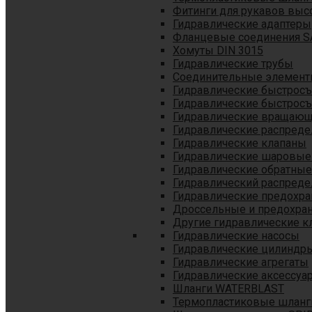
Фитинги для рукавов выс
Гидравлические адаптеры
Фланцевые соединения S
Хомуты DIN 3015
Гидравлические трубы
Соединительные элементы
Гидравлические быстрос
Гидравлические быстрос
Гидравлические вращающ
Гидравлические распреде
Гидравлические клапаны
Гидравлические шаровые
Гидравлические обратные
Гидравлический распреде
Гидравлические предохр
Дроссельные и предохра
Другие гидравлические к
Гидравлические насосы
Гидравлические цилиндр
Гидравлические агрегаты
Гидравлические аксессуа
Шланги WATERBLAST
Термопластиковые шланг