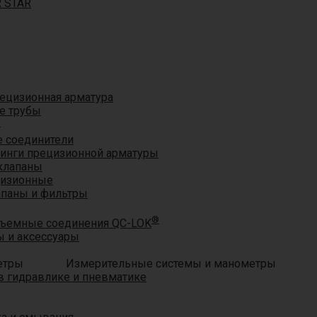
R STAR
ецизионная арматура
е трубы
®
 соединители
тинги прецизионной арматуры
клапаны
цизионные
апаны и фильтры
®
ъемные соединения QC-LOK
 и аксессуары
Измерительные системы и манометры
 гидравлике и пневматике