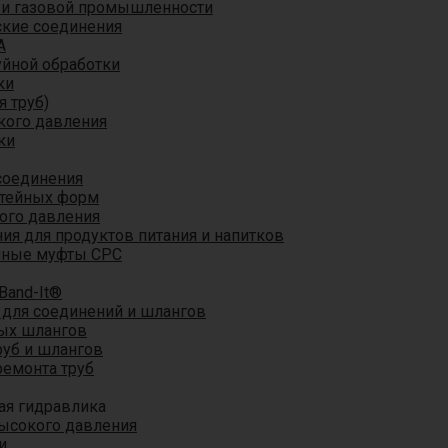
 и газовой промышленности
кие соединения
A
уйной обработки
ки
я труб)
кого давления
ки
соединения
итейных форм
ого давления
я для продуктов питания и напитков
мные муфты CPC
Band-It®
для соединений и шлангов
ых шлангов
уб и шлангов
ремонта труб
ая гидравлика
ысокого давления
и