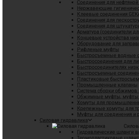
Соединения для нефтяной
Нержавеющие гигиеничес
Клеевые соединения GEK
Соединения для пескостр
Cоединения для штукатур
Арматура (соединители дл
Концевые устройства низ
Оборудование для заправ
Рифленые муфты
Быстросъемные водные 
Быстросоединения для л
Быстросоединителях низк
Быстросъемные соединени
Пластиковые быстросъе
Промышленные клапаны
Система сборки обжимов 
Обжимные муфты, муфты 
Хомуты для промышленн
Крепежные хомуты для тр
Муфты для соединения и 
Силовая гидравлика
Силов
Гидравлические шланги в
Термопластиковые шланг