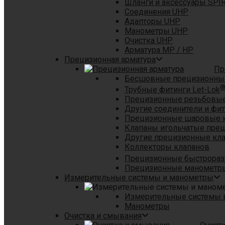
Шланги и аксессуары SPI
Соединения UHP
Адапторы UHP
Манометры UHP
Очистка UHP
Арматура MP / HP
Прецизионная арматура
Пр
Бесшовные прецизионны
Трубные фитинги Let-Lok
Прецизионные резьбовые
Другие соединители и фи
Прецизионные шаровые 
Клапаны игольчатые пре
Другие прецизионные кл
Коллекторы клапанов
Прецизионные быстрораз
Прецизионные манометры
Измерительные системы и манометры
Измерительные системы в
Манометры
Очистка и смывания