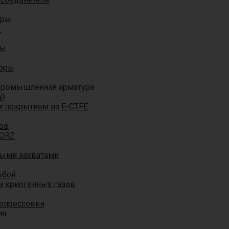
оры
ы
ры
торы
ромышленная арматура
W)
м покрытием из E-CTFE
ов
TORZ
ными захватами
ьбой
и криогенных газов
 опрессовки
ия