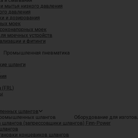
ка и смывания
 и мытья низкого давления
ого давления
ки и дозирования
ных моек
ысоконапорных моек
для моечных устройств
ализации и фитинги
Промышленная пневматика
кие шланги
T
ния
 (FRL)
ры
шленных шлангов
Оборудование для изгото
шлангов (запрессовщики шлангов) Finn-Power
шлангов
тановки концевиков шлангов