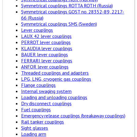
Symmetrical couplings ROTTA ROTH (Russia)
Symmetrical couplings GOST no. 28352-89, 2217-
66 (Russia)
Symmetrical couplings SMS (Sweden)
Lever couplings
LAUX 42 lever couplings
PERROT lever couplings
KLAUDIA lever couplings
BAUER lever couplings
FERRARI lever couplings
ANFOR lever couplings
Threaded couplings and adapters
LPG, LNG, cryogenic gas couplings
Flange couplings
Internal swaging system
Loading and unloading couplings
Dry disconnect couplings
Fuel couplings
Emergency release couplings (breakaway couplings)
Rail tanker couplings
Sight glasses
Loading arm