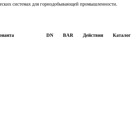
ческих системах для горнодобывающей промышленности.
рианта
DN
BAR
Действия
Каталог