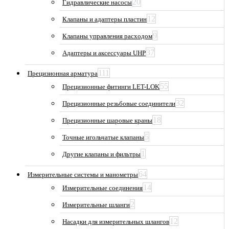
20
Гидравлические насосы
12
Клапаны и адаптеры пластин
9
Клапаны управления расходом
37
Адаптеры и аксессуары UHP
111
Прецизионная арматура
55
Прецизионные фитинги LET-LOK
32
Прецизионные резьбовые соединители
18
Прецизионные шаровые краны
5
Точные игольчатые клапаны
1
Другие клапаны и фильтры
64
Измерительные системы и манометры
14
Измерительные соединения
2
Измерительные шланги
12
Насадки для измерительных шлангов