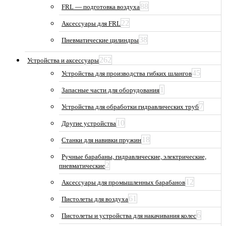
88
FRL — подготовка воздуха
22
Аксессуары для FRL
38
Пневматические цилиндры
262
Устройства и аксессуары
45
Устройства для производства гибких шлангов
1
Запасные части для оборудования
7
Устройства для обработки гидравлических труб
10
Другие устройства
18
Станки для навивки пружин
Ручные барабаны, гидравлические, электрические,
2
пневматические
12
Аксессуары для промышленных барабанов
61
Пистолеты для воздуха
6
Пистолеты и устройства для накачивания колес