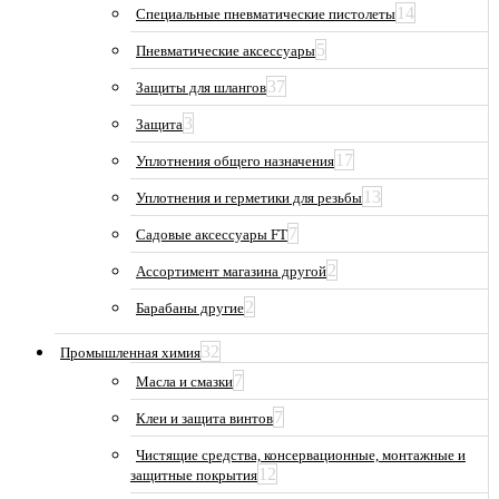
14
Специальные пневматические пистолеты
5
Пневматические аксессуары
37
Защиты для шлангов
3
Защита
17
Уплотнения общего назначения
13
Уплотнения и герметики для резьбы
7
Садовые аксессуары FT
2
Ассортимент магазина другой
2
Барабаны другие
32
Промышленная химия
7
Масла и смазки
7
Клеи и защита винтов
Чистящие средства, консервационные, монтажные и
12
защитные покрытия