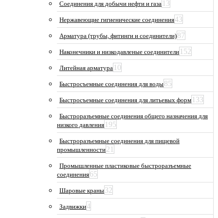
13
Соединения для добычи нефти и газа
43
Нержавеющие гигиенические соединения
87
Арматура (трубы, фитинги и соединители)
152
Наконечники и низкодавленые соединители
10
Литейная арматура
85
Быстросъемные соединения для воды
133
Быстросъемные соединения для литьевых форм
Быстроразъемные соединения общего назначения для
195
низкого давления
Быстроразъемные соединения для пищевой
21
промышленности
Промышленные пластиковые быстроразъемные
65
соединения
32
Шаровые краны
4
Задвижки