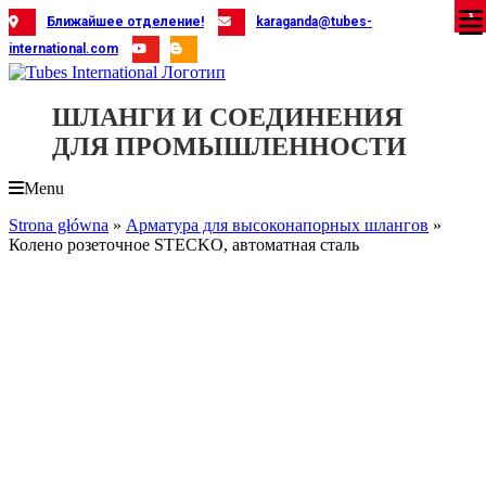
Skip
X
X
X
X
X
X
X
X
X
X
X
X
X
X
X
X
X
X
X
Ближайшее отделение!
karaganda@tubes-
to
international.com
content
ШЛАНГИ И СОЕДИНЕНИЯ
ДЛЯ ПРОМЫШЛЕННОСТИ
Menu
Strona główna
»
Арматура для высоконапорных шлангов
»
Колено розеточное STECKO, автоматная сталь