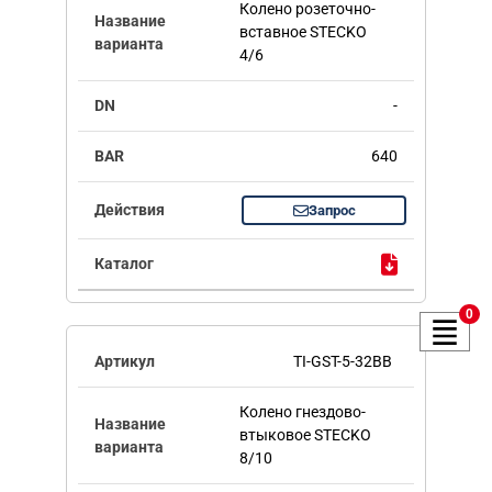
Колено розеточно-
вставное STECKO
4/6
-
640
Запрос
0
TI-GST-5-32BB
Колено гнездово-
втыковое STECKO
8/10