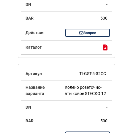
-
530
Запрос
TI-GST-5-32CC
Колено розеточно-
втыковое STECKO 12
-
500