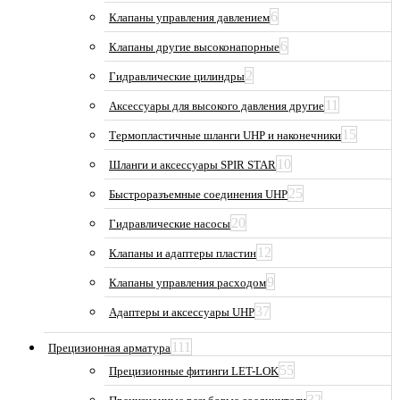
6
Клапаны управления давлением
6
Клапаны другие высоконапорные
2
Гидравлические цилиндры
11
Аксессуары для высокого давления другие
15
Термопластичные шланги UHP и наконечники
10
Шланги и аксессуары SPIR STAR
25
Быстроразъемные соединения UHP
20
Гидравлические насосы
12
Клапаны и адаптеры пластин
9
Клапаны управления расходом
37
Адаптеры и аксессуары UHP
111
Прецизионная арматура
55
Прецизионные фитинги LET-LOK
32