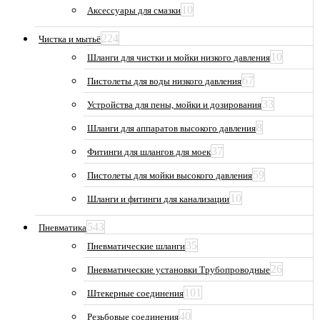
10
Аксессуары для смазки
224
Чистка и мытьё
10
Шланги для чистки и мойки низкого давления
67
Пистолеты для воды низкого давления
33
Устройства для пены, мойки и дозирования
8
Шланги для аппаратов высокого давления
37
Фитинги для шлангов для моек
59
Пистолеты для мойки высокого давления
10
Шланги и фитинги для канализации
543
Пневматика
35
Пневматические шланги
26
Пневматические установки Трубопроводные
101
Штекерные соединения
40
Резьбовые соединения