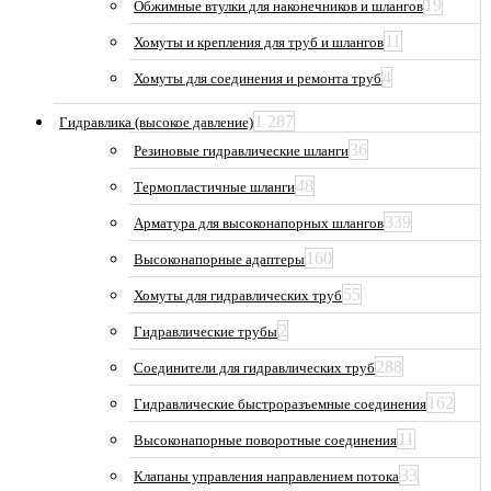
19
Обжимные втулки для наконечников и шлангов
11
Хомуты и крепления для труб и шлангов
4
Хомуты для соединения и ремонта труб
1 287
Гидравлика (высокое давление)
36
Резиновые гидравлические шланги
48
Термопластичные шланги
339
Арматура для высоконапорных шлангов
160
Высоконапорные адаптеры
55
Хомуты для гидравлических труб
2
Гидравлические трубы
288
Соединители для гидравлических труб
162
Гидравлические быстроразъемные соединения
11
Высоконапорные поворотные соединения
33
Клапаны управления направлением потока