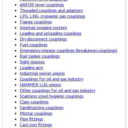
ANFOR lever couplings
Threaded couplings and adapters
LPG, LNG, cryogenic gas couplings
Flange couplings
Internal swaging system
Loading and unloading couplings
Dry disconnect couplings
Fuel couplings
Emergency release couplings (breakaway couplings)
Rail tanker couplings
Sight glasses
Loading arm
Industrial swivel unions
Couplings for oil and gas industry
HAMMER LUG unions
Other couplings for oil and gas industry
Stainless steel hygienic couplings
Claw couplings
Sandblasting couplings
Mortar couplings
Pipe fittings
Cast iron fittings