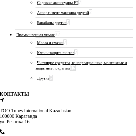
7
Садовые аксессуары FT
2
Ассортимент магазина другой
2
Барабаны другие
32
Промышленная химия
7
Масла и смазки
7
Клеи и защита винтов
Чистящие средства, консервационные, монтажные и
12
защитные покрытия
6
Другие
КОНТАКТЫ
ТОО Tubes International Kazachstan
100000 Караганда
ул. Резника 16