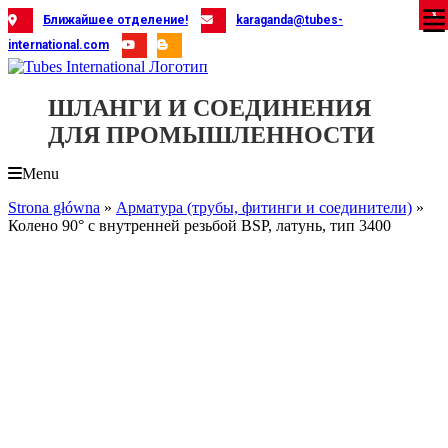
Skip
X
X
X
X
X
X
X
X
X
X
X
X
X
X
X
X
X
X
X
Ближайшее отделение!
karaganda@tubes-
to
international.com
content
ШЛАНГИ И СОЕДИНЕНИЯ
ДЛЯ ПРОМЫШЛЕННОСТИ
Menu
Strona główna
»
Арматура (трубы, фитинги и соединители)
»
Колено 90° с внутренней резьбой BSP, латунь, тип 3400