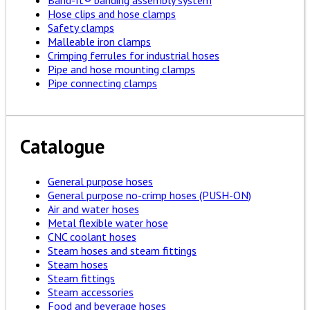
Band-It® banding assembly system
Hose clips and hose clamps
Safety clamps
Malleable iron clamps
Crimping ferrules for industrial hoses
Pipe and hose mounting clamps
Pipe connecting clamps
Catalogue
General purpose hoses
General purpose no-crimp hoses (PUSH-ON)
Air and water hoses
Metal flexible water hose
CNC coolant hoses
Steam hoses and steam fittings
Steam hoses
Steam fittings
Steam accessories
Food and beverage hoses