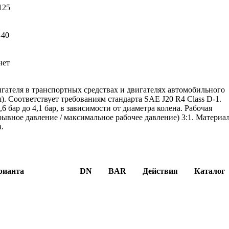
125
-40
нет
ателя в транспортных средствах и двигателях автомобильного
. Соответствует требованиям стандарта SAE J20 R4 Class D-1.
,6 бар до 4,1 бар, в зависимости от диаметра колена. Рабочая
рывное давление / максимальное рабочее давление) 3:1. Материа
а.
рианта
DN
BAR
Действия
Каталог