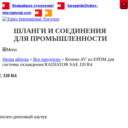
Skip
X
X
X
X
X
X
X
X
X
X
X
X
X
X
X
X
X
X
X
Ближайшее отделение!
karaganda@tubes-
to
international.com
content
ШЛАНГИ И СОЕДИНЕНИЯ
ДЛЯ ПРОМЫШЛЕННОСТИ
Menu
Strona główna
»
Все продукты
»
Колено 45° из EPDM для
системы охлаждения RADIATOR SAE J20 R4
 J20 R4
илен-диеновый каучук