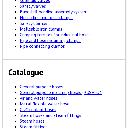
Solenoid valves
Safety valves
Band-It® banding assembly system
Hose clips and hose clamps
Safety clamps
Malleable iron clamps
Crimping ferrules for industrial hoses
Pipe and hose mounting clamps
Pipe connecting clamps
Catalogue
General purpose hoses
General purpose no-crimp hoses (PUSH-ON)
Air and water hoses
Metal flexible water hose
CNC coolant hoses
Steam hoses and steam fittings
Steam hoses
Steam fittings