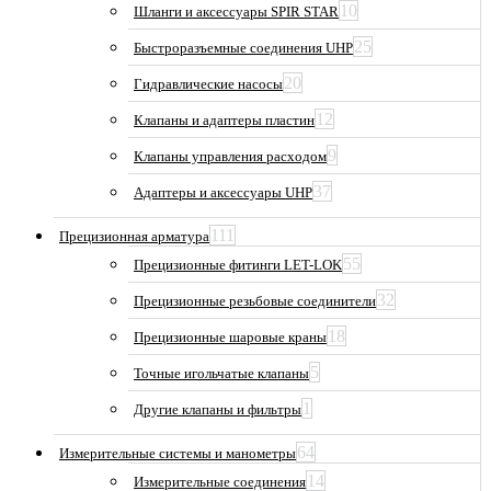
10
Шланги и аксессуары SPIR STAR
25
Быстроразъемные соединения UHP
20
Гидравлические насосы
12
Клапаны и адаптеры пластин
9
Клапаны управления расходом
37
Адаптеры и аксессуары UHP
111
Прецизионная арматура
55
Прецизионные фитинги LET-LOK
32
Прецизионные резьбовые соединители
18
Прецизионные шаровые краны
5
Точные игольчатые клапаны
1
Другие клапаны и фильтры
64
Измерительные системы и манометры
14
Измерительные соединения