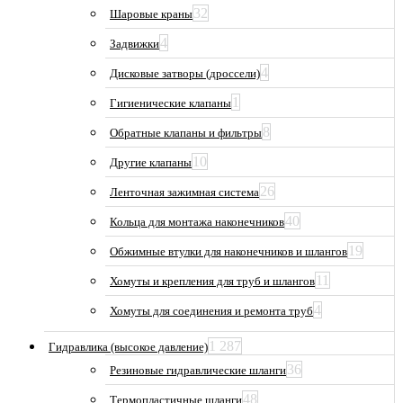
32
Шаровые краны
4
Задвижки
4
Дисковые затворы (дроссели)
1
Гигиенические клапаны
8
Обратные клапаны и фильтры
10
Другие клапаны
26
Ленточная зажимная система
40
Кольца для монтажа наконечников
19
Обжимные втулки для наконечников и шлангов
11
Хомуты и крепления для труб и шлангов
4
Хомуты для соединения и ремонта труб
1 287
Гидравлика (высокое давление)
36
Резиновые гидравлические шланги
48
Термопластичные шланги