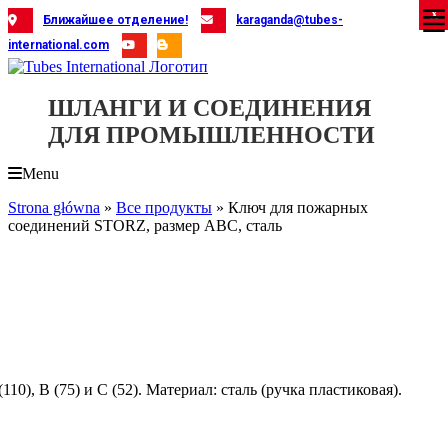
Skip
X
X
X
X
X
X
X
X
X
X
X
X
X
X
X
X
X
X
X
Ближайшее отделение!
karaganda@tubes-
to
international.com
content
ШЛАНГИ И СОЕДИНЕНИЯ
ДЛЯ ПРОМЫШЛЕННОСТИ
Menu
Strona główna
»
Все продукты
»
Ключ для пожарных
соединений STORZ, размер ABC, сталь
, B (75) и C (52). Материал: сталь (ручка пластиковая).