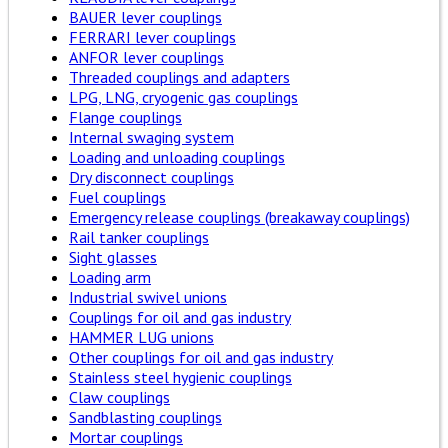
BAUER lever couplings
FERRARI lever couplings
ANFOR lever couplings
Threaded couplings and adapters
LPG, LNG, cryogenic gas couplings
Flange couplings
Internal swaging system
Loading and unloading couplings
Dry disconnect couplings
Fuel couplings
Emergency release couplings (breakaway couplings)
Rail tanker couplings
Sight glasses
Loading arm
Industrial swivel unions
Couplings for oil and gas industry
HAMMER LUG unions
Other couplings for oil and gas industry
Stainless steel hygienic couplings
Claw couplings
Sandblasting couplings
Mortar couplings