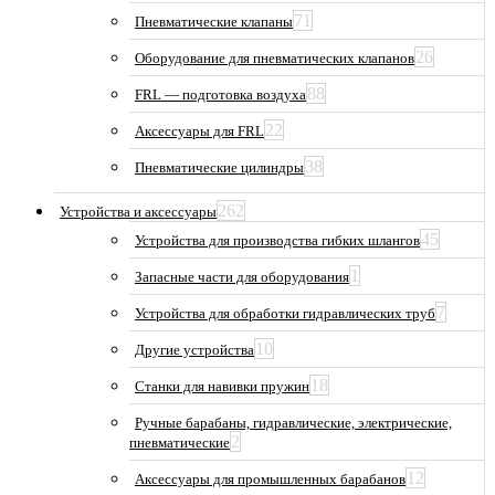
71
Пневматические клапаны
26
Оборудование для пневматических клапанов
88
FRL — подготовка воздуха
22
Аксессуары для FRL
38
Пневматические цилиндры
262
Устройства и аксессуары
45
Устройства для производства гибких шлангов
1
Запасные части для оборудования
7
Устройства для обработки гидравлических труб
10
Другие устройства
18
Станки для навивки пружин
Ручные барабаны, гидравлические, электрические,
2
пневматические
12
Аксессуары для промышленных барабанов