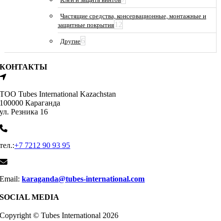
Чистящие средства, консервационные, монтажные и
12
защитные покрытия
6
Другие
КОНТАКТЫ
ТОО Tubes International Kazachstan
100000 Караганда
ул. Резника 16
тел.:
+7 7212 90 93 95
Email:
karaganda@tubes-international.com
SOCIAL MEDIA
Copyright © Tubes International
2026