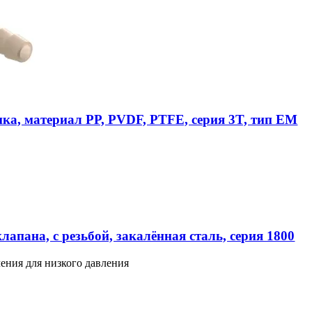
ика, материал PP, PVDF, PTFE, серия 3T, тип EM
апана, с резьбой, закалённая сталь, серия 1800
ения для низкого давления