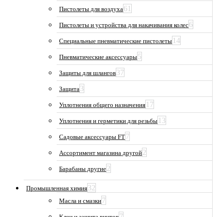
61
Пистолеты для воздуха
6
Пистолеты и устройства для накачивания колес
14
Специальные пневматические пистолеты
5
Пневматические аксессуары
37
Защиты для шлангов
3
Защита
17
Уплотнения общего назначения
13
Уплотнения и герметики для резьбы
7
Садовые аксессуары FT
2
Ассортимент магазина другой
2
Барабаны другие
32
Промышленная химия
7
Масла и смазки
7
Клеи и защита винтов