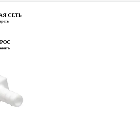
АЯ СЕТЬ
треть
ПРОС
авить