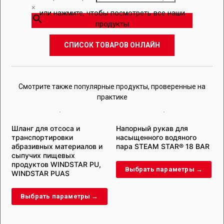
×
или нажмите, чтобы посмотреть все наши
продукты
СПИСОК ТОВАРОВ ОНЛАЙН
Смотрите также популярные продукты, проверенные на
практике
Шланг для отсоса и
Напорный рукав для
транспортировки
насыщенного водяного
ш
абразивных материалов и
пара STEAM STAR® 18 BAR
сыпучих пищевых
продуктов WINDSTAR PU,
Выбрать параметры →
WINDSTAR PUAS
Выбрать параметры →