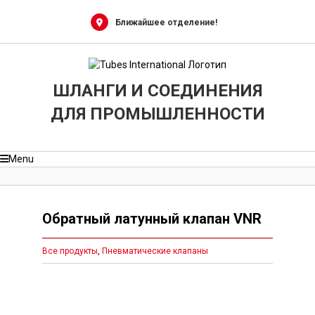
Skip
X
X
X
X
X
X
X
X
X
X
X
X
X
X
X
X
X
X
X
to
Ближайшее отделение!
content
ШЛАНГИ И СОЕДИНЕНИЯ
ДЛЯ ПРОМЫШЛЕННОСТИ
Menu
Обратный латунный клапан VNR
Все продукты
,
Пневматические клапаны