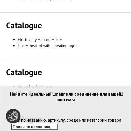
Catalogue
Electrically Heated Hoses
Hoses heated with a heating agent
Catalogue
Air and water hoses
Metal flexible water hose
Найдите идеальный шланг или соединение для вашей
системы
Catalogue
Поиск по названию, артикулу, среде или категории товара
...