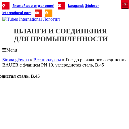
Skip
X
X
X
X
X
X
X
X
X
X
X
X
X
X
X
X
X
X
X
Ближайшее отделение!
karaganda@tubes-
to
international.com
content
ШЛАНГИ И СОЕДИНЕНИЯ
ДЛЯ ПРОМЫШЛЕННОСТИ
Menu
Strona główna
»
Все продукты
»
Гнездо рычажного соединения
BAUER с фланцем PN 10, углеродистая сталь, B.45
дистая сталь, B.45