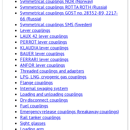
Symmetrical couplings NOR (Norway)
Symmetrical couplings ROTTA ROTH (Russia)
Symmetrical couplings GOST no. 28352-89, 2217-
66 (Russia)
Symmetrical couplings SMS (Sweden)
Lever couplings
LAUX 42 lever couplings
PERROT lever couplings
KLAUDIA lever couplings
BAUER lever couplings
FERRARI lever couplings
ANFOR lever couplings
Threaded couplings and adapters
LPG, LNG, cryogenic gas couplings
Flange couplings
Internal swaging system
Loading and unloading couplings
Dry disconnect couplings
Fuel couplings
Emergency release couplings (breakaway couplings)
Rail tanker couplings
Sight glasses
Loading arm