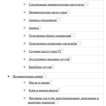
14
Специальные пневматические пистолеты
5
Пневматические аксессуары
37
Защиты для шлангов
3
Защита
17
Уплотнения общего назначения
13
Уплотнения и герметики для резьбы
7
Садовые аксессуары FT
2
Ассортимент магазина другой
2
Барабаны другие
32
Промышленная химия
7
Масла и смазки
7
Клеи и защита винтов
Чистящие средства, консервационные, монтажные и
12
защитные покрытия