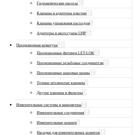
20
Гидравлические насосы
12
Клапаны и адаптеры пластин
9
Клапаны управления расходом
37
Адаптеры и аксессуары UHP
111
Прецизионная арматура
55
Прецизионные фитинги LET-LOK
32
Прецизионные резьбовые соединители
18
Прецизионные шаровые краны
5
Точные игольчатые клапаны
1
Другие клапаны и фильтры
64
Измерительные системы и манометры
14
Измерительные соединения
2
Измерительные шланги
12
Насадки для измерительных шлангов