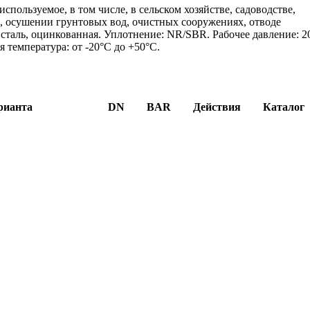
ользуемое, в том числе, в сельском хозяйстве, садоводстве,
й, осушении грунтовых вод, очистных сооружениях, отводе
сталь, оцинкованная. Уплотнение: NR/SBR. Рабочее давление: 2
ая температура: от -20°C до +50°C.
рианта
DN
BAR
Действия
Каталог