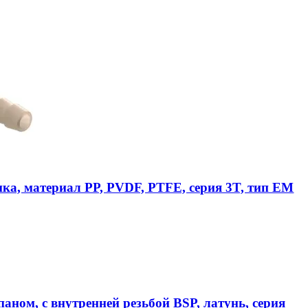
ика, материал PP, PVDF, PTFE, серия 3T, тип EM
аном, с внутренней резьбой BSP, латунь, серия