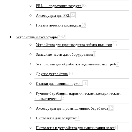
88
FRL — подготовка воздуха
22
Аксессуары для FRL
38
Пневматические цилиндры
262
Устройства и аксессуары
45
Устройства для производства гибких шлангов
1
Запасные части для оборудования
7
Устройства для обработки гидравлических труб
10
Другие устройства
18
Станки для навивки пружин
Ручные барабаны, гидравлические, электрические,
2
пневматические
12
Аксессуары для промышленных барабанов
61
Пистолеты для воздуха
6
Пистолеты и устройства для накачивания колес