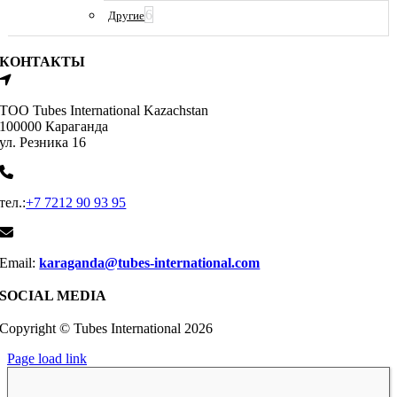
6
Другие
КОНТАКТЫ
ТОО Tubes International Kazachstan
100000 Караганда
ул. Резника 16
тел.:
+7 7212 90 93 95
Email:
karaganda@tubes-international.com
SOCIAL MEDIA
Copyright © Tubes International
2026
Page load link