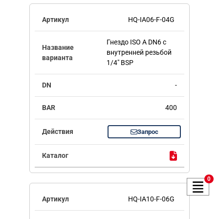
HQ-IA06-F-04G
Гнездо ISO A DN6 с
внутренней резьбой
1/4" BSP
-
400
Запрос
0
HQ-IA10-F-06G