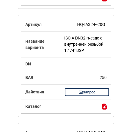
HQ-IA32-F-20G
ISO A DN32 гнездо с
внутренней резьбой
1.1/4" BSP
-
250
Запрос