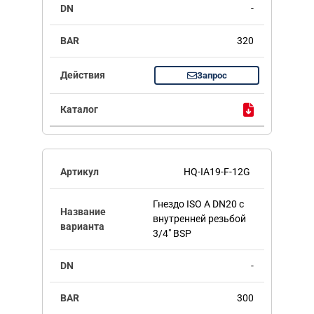
-
320
Запрос
HQ-IA19-F-12G
Гнездо ISO A DN20 с
внутренней резьбой
3/4" BSP
-
300