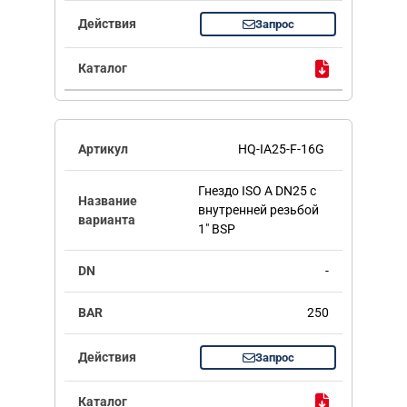
Запрос
HQ-IA25-F-16G
Гнездо ISO A DN25 с
внутренней резьбой
1" BSP
-
250
Запрос