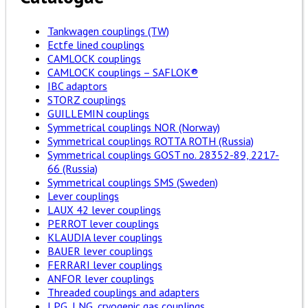
Tankwagen couplings (TW)
Ectfe lined couplings
CAMLOCK couplings
CAMLOCK couplings – SAFLOK®
IBC adaptors
STORZ couplings
GUILLEMIN couplings
Symmetrical couplings NOR (Norway)
Symmetrical couplings ROTTA ROTH (Russia)
Symmetrical couplings GOST no. 28352-89, 2217-
66 (Russia)
Symmetrical couplings SMS (Sweden)
Lever couplings
LAUX 42 lever couplings
PERROT lever couplings
KLAUDIA lever couplings
BAUER lever couplings
FERRARI lever couplings
ANFOR lever couplings
Threaded couplings and adapters
LPG, LNG, cryogenic gas couplings