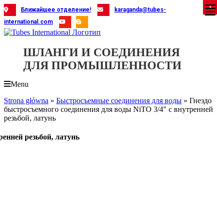
Skip
X
X
X
X
X
X
X
X
X
X
X
X
X
X
X
X
X
X
X
Ближайшее отделение!
karaganda@tubes-
to
international.com
content
ШЛАНГИ И СОЕДИНЕНИЯ
ДЛЯ ПРОМЫШЛЕННОСТИ
Menu
Strona główna
»
Быстросъемные соединения для воды
»
Гнездо
быстросъемного соединения для воды NiTO 3/4″ с внутренней
резьбой, латунь
ренней резьбой, латунь