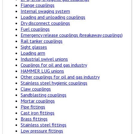
Flange couplings
Internal swaging system
Loading and unloading couplings
Dry disconnect couplings
Fuel couplings
Emergency release couplings (breakaway couplings)
Rail tanker couplings
Sight glasses
Loading arm
Industrial swivel unions
Couplings for oil and gas industry
HAMMER LUG unions
Other couplings for oil and gas industry
Stainless steel hygienic couplings
Claw couplings
Sandblasting couplings
Mortar couplings
Pipe fittings
Cast iron fittings
Brass fittings
Stainless steel fittings
Low pressure fittings