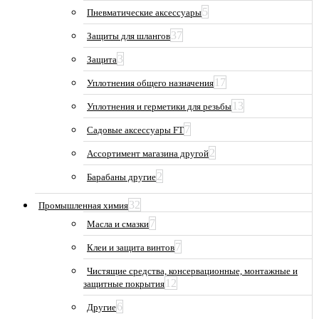
5
Пневматические аксессуары
37
Защиты для шлангов
3
Защита
17
Уплотнения общего назначения
13
Уплотнения и герметики для резьбы
7
Садовые аксессуары FT
2
Ассортимент магазина другой
2
Барабаны другие
32
Промышленная химия
7
Масла и смазки
7
Клеи и защита винтов
Чистящие средства, консервационные, монтажные и
12
защитные покрытия
6
Другие