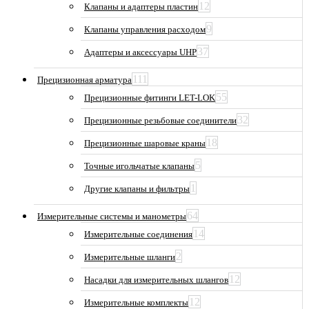
12
Клапаны и адаптеры пластин
9
Клапаны управления расходом
37
Адаптеры и аксессуары UHP
111
Прецизионная арматура
55
Прецизионные фитинги LET-LOK
32
Прецизионные резьбовые соединители
18
Прецизионные шаровые краны
5
Точные игольчатые клапаны
1
Другие клапаны и фильтры
64
Измерительные системы и манометры
14
Измерительные соединения
2
Измерительные шланги
12
Насадки для измерительных шлангов
12
Измерительные комплекты