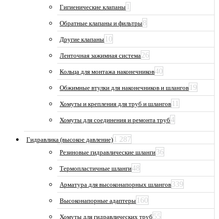
1
Гигиенические клапаны
8
Обратные клапаны и фильтры
10
Другие клапаны
26
Ленточная зажимная система
40
Кольца для монтажа наконечников
19
Обжимные втулки для наконечников и шлангов
11
Хомуты и крепления для труб и шлангов
4
Хомуты для соединения и ремонта труб
1 287
Гидравлика (высокое давление)
36
Резиновые гидравлические шланги
48
Термопластичные шланги
339
Арматура для высоконапорных шлангов
160
Высоконапорные адаптеры
55
Хомуты для гидравлических труб