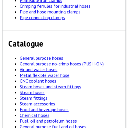
Malleable iron clamps
Crimping ferrules for industrial hoses
Pipe and hose mounting clamps
Pipe connecting clamps
Catalogue
General purpose hoses
General purpose no-crimp hoses (PUSH-ON)
Air and water hoses
Metal flexible water hose
CNC coolant hoses
Steam hoses and steam fittings
Steam hoses
Steam fittings
Steam accessories
Food and beverage hoses
Chemical hoses
Fuel, oil and petroleum hoses
General purpose fuel and oil hoses