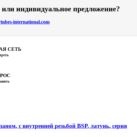
и или индивидуальное предложение?
ubes-international.com
АЯ СЕТЬ
треть
ПРОС
авить
аном, с внутренней резьбой BSP, латунь, серия