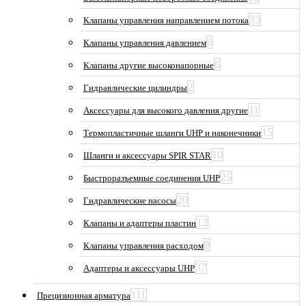
33
Клапаны управления направлением потока
6
Клапаны управления давлением
6
Клапаны другие высоконапорные
2
Гидравлические цилиндры
11
Аксессуары для высокого давления другие
15
Термопластичные шланги UHP и наконечники
10
Шланги и аксессуары SPIR STAR
25
Быстроразъемные соединения UHP
20
Гидравлические насосы
12
Клапаны и адаптеры пластин
9
Клапаны управления расходом
37
Адаптеры и аксессуары UHP
111
Прецизионная арматура