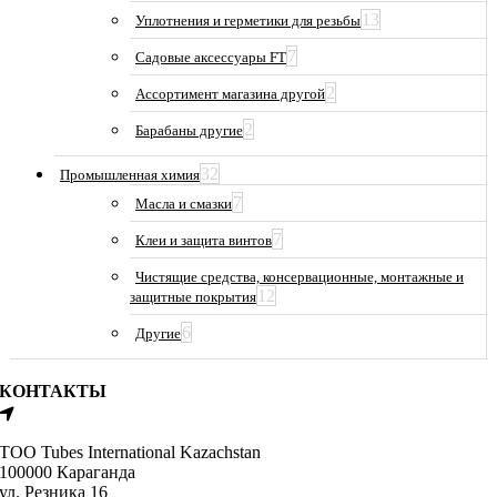
13
Уплотнения и герметики для резьбы
7
Садовые аксессуары FT
2
Ассортимент магазина другой
2
Барабаны другие
32
Промышленная химия
7
Масла и смазки
7
Клеи и защита винтов
Чистящие средства, консервационные, монтажные и
12
защитные покрытия
6
Другие
КОНТАКТЫ
ТОО Tubes International Kazachstan
100000 Караганда
ул. Резника 16