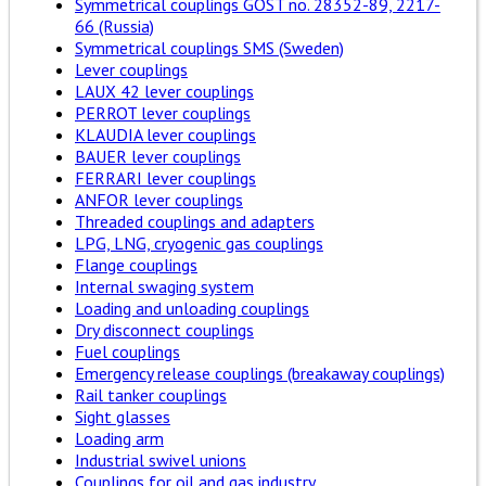
Symmetrical couplings GOST no. 28352-89, 2217-
66 (Russia)
Symmetrical couplings SMS (Sweden)
Lever couplings
LAUX 42 lever couplings
PERROT lever couplings
KLAUDIA lever couplings
BAUER lever couplings
FERRARI lever couplings
ANFOR lever couplings
Threaded couplings and adapters
LPG, LNG, cryogenic gas couplings
Flange couplings
Internal swaging system
Loading and unloading couplings
Dry disconnect couplings
Fuel couplings
Emergency release couplings (breakaway couplings)
Rail tanker couplings
Sight glasses
Loading arm
Industrial swivel unions
Couplings for oil and gas industry