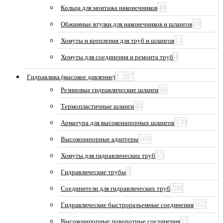
40
Кольца для монтажа наконечников
19
Обжимные втулки для наконечников и шлангов
11
Хомуты и крепления для труб и шлангов
4
Хомуты для соединения и ремонта труб
1 287
Гидравлика (высокое давление)
36
Резиновые гидравлические шланги
48
Термопластичные шланги
339
Арматура для высоконапорных шлангов
160
Высоконапорные адаптеры
55
Хомуты для гидравлических труб
2
Гидравлические трубы
288
Соединители для гидравлических труб
162
Гидравлические быстроразъемные соединения
11
Высоконапорные поворотные соединения