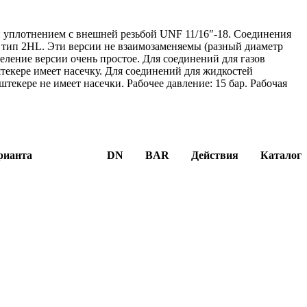
и уплотнением с внешней резьбой UNF 11/16″-18. Соединения
й тип 2HL. Эти версии не взаимозаменяемы (разный диаметр
еление версии очень простое. Для соединений для газов
текере имеет насечку. Для соединений для жидкостей
текере не имеет насечки. Рабочее давление: 15 бар. Рабочая
рианта
DN
BAR
Действия
Каталог