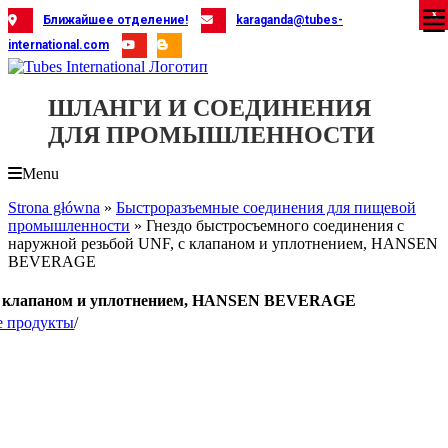
Skip
X
X
X
X
X
X
X
X
X
X
X
X
X
X
X
X
X
X
X
Ближайшее отделение!
karaganda@tubes-
to
international.com
content
ШЛАНГИ И СОЕДИНЕНИЯ
ДЛЯ ПРОМЫШЛЕННОСТИ
Menu
Strona główna
»
Быстроразъемные соединения для пищевой
промышленности
»
Гнездо быстросъемного соединения с
наружной резьбой UNF, с клапаном и уплотнением, HANSEN
BEVERAGE
F, с клапаном и уплотнением, HANSEN BEVERAGE
е продукты
/