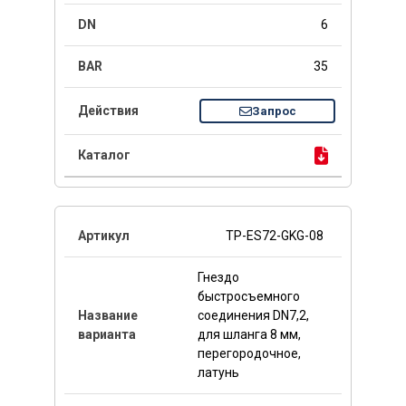
6
35
Запрос
TP-ES72-GKG-08
Гнездо
быстросъемного
соединения DN7,2,
для шланга 8 мм,
перегородочное,
латунь