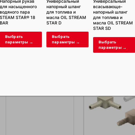
Напорный рукав
Универсальный
Универсальный
для насыщенного
напорный шланг
всасывающе-
водяного пара
для топлива и
напорный шланг
STEAM STAR® 18
масла OIL STREAM
для топлива и
BAR
STAR D
масла OIL STREAM
ТОРГОВАЯ СЕТЬ
STAR SD
Смотреть
Выбрать
Выбрать
параметры →
параметры →
Выбрать
параметры →
Связанные про