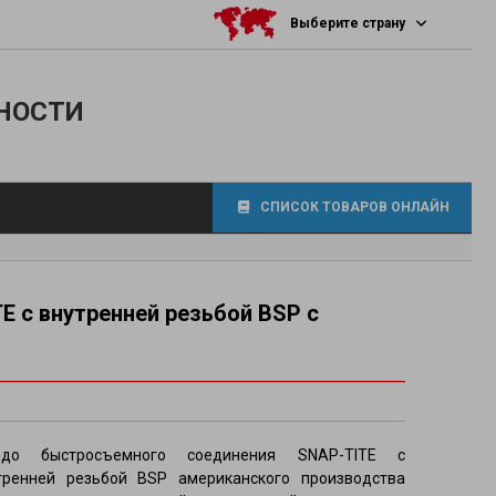
Выберите страну
НОСТИ
СПИСОК ТОВАРОВ ОНЛАЙН
 с внутренней резьбой BSP с
фитинги
здо быстросъемного соединения SNAP-TITE с
осов
тренней резьбой BSP американского производства