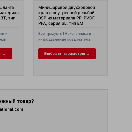
 шланга
Минишаровой двухходовой
 материал
кран с внутренней резьбой
 3T, тип
BSP из материала PP, PVDF,
PFA, серия 6L, тип EM
ки и
Все продукты | Наконечники и
тели
низкодавленые соединители
ы →
Выбрать параметры →
нужный товар?
ational.com