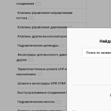
соединения
11
Клапаны управления направлением
потока
33
Клапаны управления давлением
6
Клапаны другие высоконапорные
6
Найд
Гидравлические цилиндры
2
Аксессуары для высокого давления
другие
11
Термопластичные шланги UHP и
наконечники
15
Шланги и аксессуары SPIR STAR
10
Быстроразъемные соединения UHP
25
Гидравлические насосы
20
Клапаны и адаптеры пластин