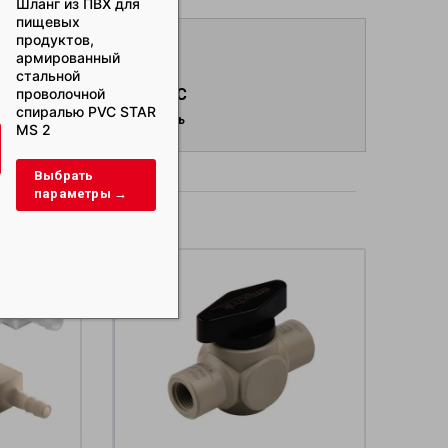
Шланг из ПВХ для
Шланг из ПВХ для
Напорный рукав
пищевых
пищевых
для нефти,
продуктов,
продуктов,
промывочной
армированный
армированный
жидкости, буров
стальной
спиралью из
шлама RIG STAR 
проволочной
ЗАПРОС
жесткого ПВХ STAR
спиралью PVC STAR
PS
Отправить
Выбрать
MS 2
параметры →
Выбрать
Выбрать
параметры →
дукты
параметры →