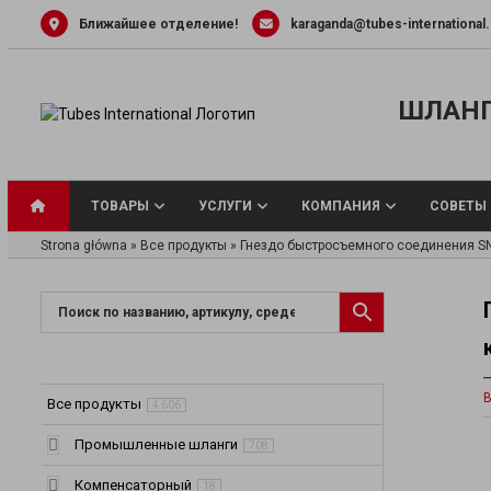
Skip
Ближайшее отделение!
karaganda@tubes-international
to
content
ШЛАНГ
ТОВАРЫ
УСЛУГИ
КОМПАНИЯ
СОВЕТЫ
Strona główna
»
Все продукты
»
Гнездо быстросъемного соединения SNA
Универсальные
Шланги для вод
В
Шланги и труб
Все продукты
4 606
жидкости
Шланги для па
Промышленные шланги
708
Шланги для пи
Компенсаторный
18