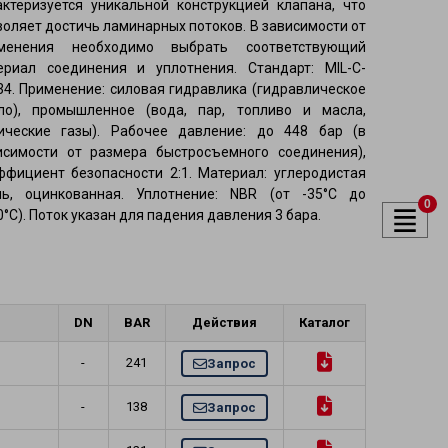
актеризуется уникальной конструкцией клапана, что
воляет достичь ламинарных потоков. В зависимости от
менения необходимо выбрать соответствующий
ериал соединения и уплотнения. Стандарт: MIL-C-
духа и
34. Применение: силовая гидравлика (гидравлическое
ло), промышленное (вода, пар, топливо и масла,
ические газы). Рабочее давление: до 448 бар (в
ели
исимости от размера быстросъемного соединения),
ффициент безопасности 2:1. Материал: углеродистая
ль, оцинкованная. Уплотнение: NBR (от -35°C до
0
°C). Поток указан для падения давления 3 бара.
DN
BAR
Действия
Каталог
-
241
Запрос
-
138
Запрос