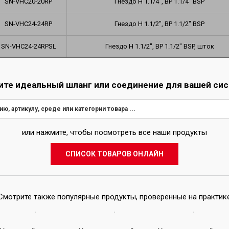
SN-VHC20-20RP
Гнездо H 1.1/4", ВР 1.1/4" BSP
SN-VHC24-24RP
Гнездо H 1.1/2", ВР 1.1/2" BSP
SN-VHC24-24RPSL
Гнездо H 1.1/2", ВР 1.1/2" BSP, шток
SN-VHC4-4RP
Гнездо H 1/4", ВР 1/4" BSP
ите идеальный шланг или соединение для вашей си
SN-VHC6-6RP
Гнездо H 3/8", ВР 3/8" BSP
SN-VHC8-8RP
Гнездо H 1/2", ВР 1/2" BSP
или нажмите, чтобы посмотреть все наши продукты
СПИСОК ТОВАРОВ ОНЛАЙН
Вам требуется больший объем продукции или и
Позвоните нам:
+7 7212 90 93 95
или напишите нам:
karaganda@
Смотрите также популярные продукты, проверенные на практик
ОТПРАВИТЬ ЗАПРОС