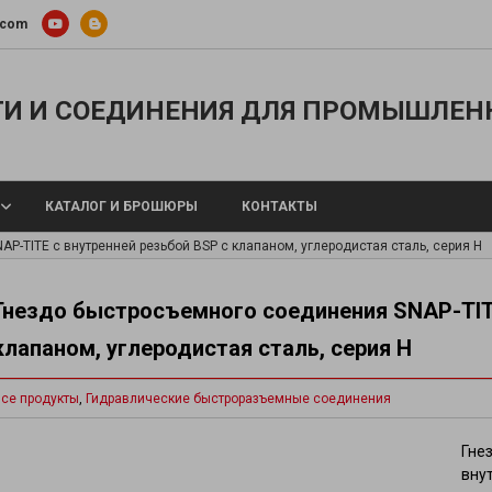
.com
И И СОЕДИНЕНИЯ ДЛЯ ПРОМЫШЛЕН
КАТАЛОГ И БРОШЮРЫ
КОНТАКТЫ
P-TITE с внутренней резьбой BSP с клапаном, углеродистая сталь, серия H
Гнездо быстросъемного соединения SNAP-TITE
клапаном, углеродистая сталь, серия H
 шланги
Металлические шланги и концевые 
ы и воздуха
Тефлоновые шланги
се продукты
,
Гидравлические быстроразъемные соединения
опроводы для охлаждающей
Силиконовые шланги
®
Шланги TYGON
ра
Гне
Шланги для перистальтических нас
щевых веществ
вну
Подогреваемые шланги