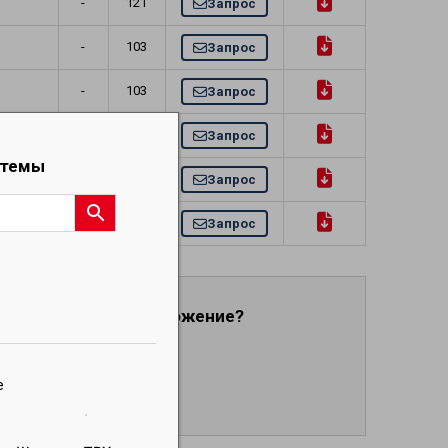
-
121
Запрос
-
103
Запрос
-
103
Запрос
-
448
Запрос
стемы
-
310
Запрос
-
276
Запрос
ндивидуальное предложение?
tubes-international.com
е