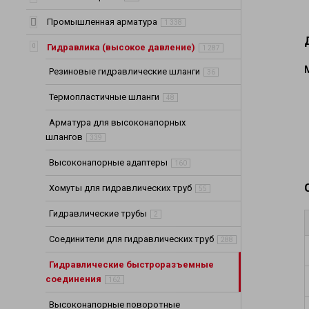
Шланги для хи
Шланги для не
Промышленная арматура
1 338
Шланги (Рукава
Гидравлика (высокое давление)
1 287
Шланги и трубо
Резиновые гидравлические шланги
Шланги выхлоп
36
Промышленные 
Термопластичные шланги
48
Арматура для высоконапорных
шлангов
339
Высоконапорные адаптеры
160
Хомуты для гидравлических труб
55
Гидравлические трубы
2
Соединители для гидравлических труб
288
Гидравлические быстроразъемные
соединения
162
Высоконапорные поворотные