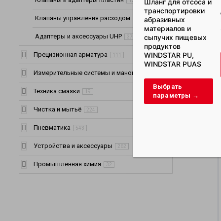
Шланг для отсоса и
12
транспортировки
Клапаны управления расходом
абразивных
9
материалов и
Адаптеры и аксессуары UHP
сыпучих пищевых
37
продуктов
WINDSTAR PU,
Прецизионная арматура
111
WINDSTAR PUAS
Измерительные системы и манометры
64
Выбрать
Техника смазки
19
параметры →
Чистка и мытьё
224
Пневматика
543
Устройства и аксессуары
262
Промышленная химия
32