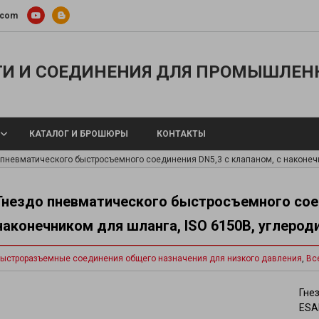
.com
И И СОЕДИНЕНИЯ ДЛЯ ПРОМЫШЛЕН
КАТАЛОГ И БРОШЮРЫ
КОНТАКТЫ
 пневматического быстросъемного соединения DN5,3 с клапаном, с наконечн
Гнездо пневматического быстросъемного соед
наконечником для шланга, ISO 6150B, углерод
 шланги
Металлические шланги и концевые 
ы и воздуха
Тефлоновые шланги
ыстроразъемные соединения общего назначения для низкого давления
,
Вс
опроводы для охлаждающей
Силиконовые шланги
®
Шланги TYGON
ра
Гне
Шланги для перистальтических нас
щевых веществ
ESA
Подогреваемые шланги