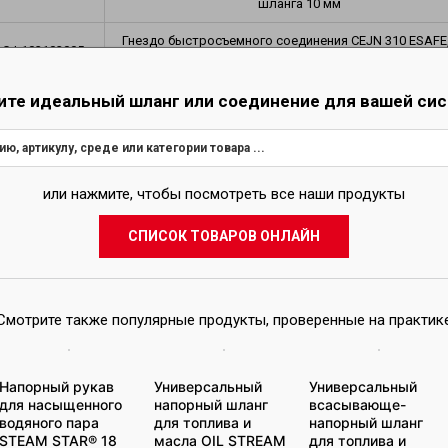
шланга 10 мм
Гнездо быстросъемного соединения CEJN 310 ESAFE
CJ-103102005
шланга 13 мм
Гнездо быстросъемного соединения CEJN 310 ESAFE
ите идеальный шланг или соединение для вашей си
CJ-103102009
шланга 9 мм
или нажмите, чтобы посмотреть все наши продукты
Вам требуется больший объем продукции или и
Позвоните нам:
+7 7212 90 93 95
или напишите нам:
karaganda@
СПИСОК ТОВАРОВ ОНЛАЙН
ОТПРАВИТЬ ЗАПРОС
Смотрите также популярные продукты, проверенные на практик
Напорный рукав
Универсальный
Универсальный
для насыщенного
напорный шланг
всасывающе-
водяного пара
для топлива и
напорный шланг
ТОРГОВАЯ СЕТЬ
STEAM STAR® 18
масла OIL STREAM
для топлива и