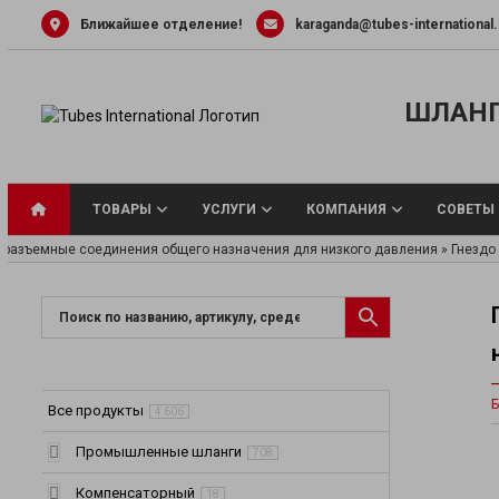
Skip
Ближайшее отделение!
karaganda@tubes-international
to
content
ШЛАНГ
ТОВАРЫ
УСЛУГИ
КОМПАНИЯ
СОВЕТЫ
оразъемные соединения общего назначения для низкого давления
»
Гнездо
Универсальные
Шланги для вод
Б
Шланги и труб
Все продукты
4 606
жидкости
Шланги для па
Промышленные шланги
708
Шланги для пи
Компенсаторный
18