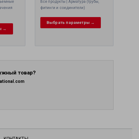
зъемные
Все продукты | Арматура (трубы,
ачения
фитинги и соединители)
Выбрать параметры →
ы →
нужный товар?
ational.com
КОНТАКТЫ