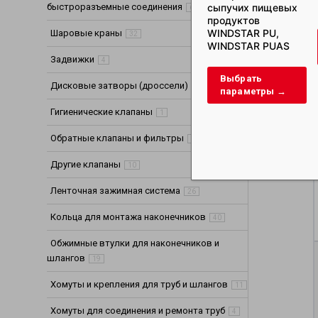
сыпучих пищевых
быстроразъемные соединения
65
продуктов
WINDSTAR PU,
Шаровые краны
32
WINDSTAR PUAS
Задвижки
4
Выбрать
Дисковые затворы (дроссели)
4
параметры →
Гигиенические клапаны
1
Обратные клапаны и фильтры
8
Другие клапаны
10
Ленточная зажимная система
26
Кольца для монтажа наконечников
40
Обжимные втулки для наконечников и
шлангов
19
Хомуты и крепления для труб и шлангов
11
Хомуты для соединения и ремонта труб
4