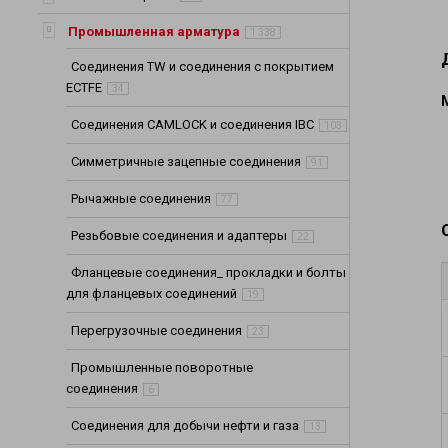
Шланги для хи
Шланги для не
Промышленная арматура
1 338
Шланги (Рукава
Соединения TW и соединения с покрытием
Шланги и трубо
ECTFE
34
Шланги выхлоп
Соединения CAMLOCK и соединения IBC
103
Промышленные 
Симметричные зацепные соединения
91
Рычажные соединения
77
Резьбовые соединения и адаптеры
22
Фланцевые соединения_ прокладки и болты
для фланцевых соединений
19
Перегрузочные соединения
23
Промышленные поворотные
соединения
6
Соединения для добычи нефти и газа
13