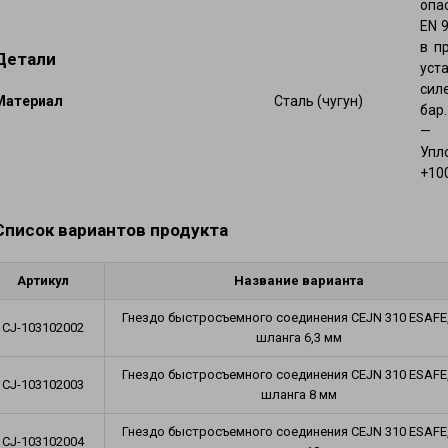
опа
мических веществ
Плавающие шланги и оснащение
EN 
фтепродуктов
Шланги для газов и фитинги
в п
) для абразивных материалов
Детали
уст
Шланги для кондиционирования воз
проводы для бетона и штукатурки
фитинги
сил
Mатериал
Сталь (чугун)
ные и вентиляционные
бар.
Тормозные шланги и наконечники
— в
композитные рукава
Автомобильные шланги и соединит
Упл
+100
Список вариантов продукта
Артикул
Название варианта
Гнездо быстросъемного соединения CEJN 310 ESAFE
CJ-103102002
шланга 6,3 мм
Гнездо быстросъемного соединения CEJN 310 ESAFE
CJ-103102003
шланга 8 мм
Гнездо быстросъемного соединения CEJN 310 ESAFE
CJ-103102004