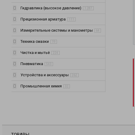
Гидравлика (высокое давление)
1 287
Прецизионная арматура
111
Измерительные системы и манометры
64
Техника смазки
19
Чистка и мытьё
224
Пневматика
543
Устройства и аксессуары
262
Промышленная химия
32
ТОВАРЫ