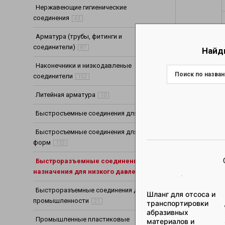
Нержавеющие гигиенические
соединения
43
Арматура (трубы, фитинги и
соединители)
87
Найд
Наконечники и низкодавленые
соединители
152
Литейная арматура
10
Быстросъемные соединения для воды
85
Быстросъемные соединения для литьевых
форм
133
Быстроразъемные соединения общего
назначения для низкого давления
195
Быстроразъемные соединения для пищевой
Шланг для отсоса и
промышленности
21
транспортировки
абразивных
Промышленные пластиковые
материалов и