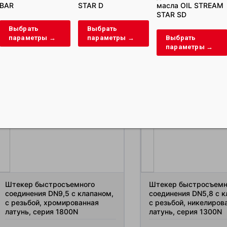
BAR
STAR D
масла OIL STREAM
Смотреть
STAR SD
Выбрать
Выбрать
параметры →
параметры →
Выбрать
Связанные про
параметры →
Штекер быстросъемного
Штекер быстросъемн
соединения DN9,5 с клапаном,
соединения DN5,8 с к
с резьбой, хромированная
с резьбой, никелиров
латунь, серия 1800N
латунь, серия 1300N