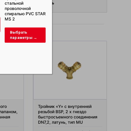
стальной
спиралью из
шлама RIG STAR 
Отправить
проволочной
жесткого ПВХ STAR
спиралью PVC STAR
PS
Выбрать
MS 2
параметры →
дукты
Выбрать
Выбрать
параметры →
параметры →
ого
Тройник «Y» с внутренней
лапаном,
резьбой BSP, 2 x гнездо
анная
быстросъемного соединения
DN7,2, латунь, тип MU