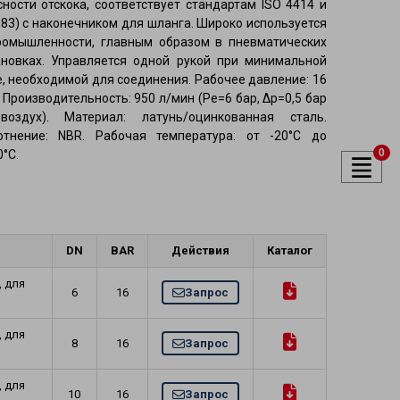
сности отскока, соответствует стандартам ISO 4414 и
983) с наконечником для шланга. Широко используется
ромышленности, главным образом в пневматических
ановках. Управляется одной рукой при минимальной
духа и
е, необходимой для соединения. Рабочее давление: 16
 Производительность: 950 л/мин (Pe=6 бар, Δp=0,5 бар
оздух). Материал: латунь/оцинкованная сталь.
ели
отнение: NBR. Рабочая температура: от -20°C до
0
°C.
DN
BAR
Действия
Каталог
, для
6
16
Запрос
, для
8
16
Запрос
, для
10
16
Запрос