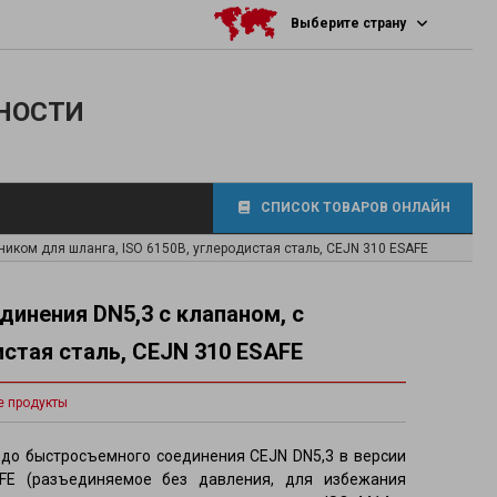
Выберите страну
НОСТИ
СПИСОК ТОВАРОВ ОНЛАЙН
иком для шланга, ISO 6150B, углеродистая сталь, CEJN 310 ESAFE
инения DN5,3 с клапаном, с
истая сталь, CEJN 310 ESAFE
фитинги
е продукты
здо быстросъемного соединения CEJN DN5,3 в версии
осов
FE (разъединяемое без давления, для избежания