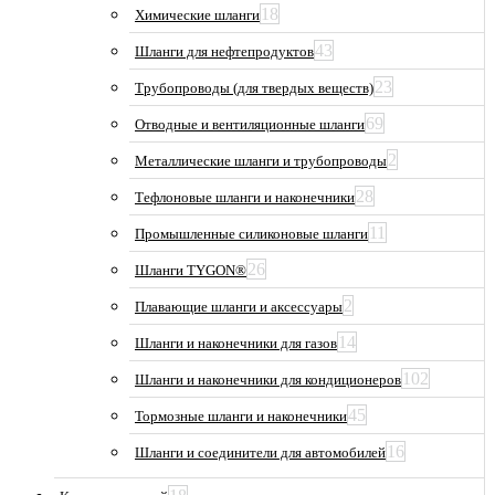
18
Химические шланги
43
Шланги для нефтепродуктов
23
Трубопроводы (для твердых веществ)
69
Отводные и вентиляционные шланги
2
Металлические шланги и трубопроводы
28
Тефлоновые шланги и наконечники
11
Промышленные силиконовые шланги
26
Шланги TYGON®
2
Плавающие шланги и аксессуары
14
Шланги и наконечники для газов
102
Шланги и наконечники для кондиционеров
45
Тормозные шланги и наконечники
16
Шланги и соединители для автомобилей