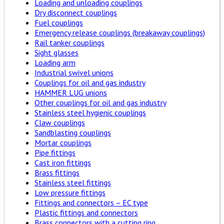
Loading and unloading couplings
Dry disconnect couplings
Fuel couplings
Emergency release couplings (breakaway couplings)
Rail tanker couplings
Sight glasses
Loading arm
Industrial swivel unions
Couplings for oil and gas industry
HAMMER LUG unions
Other couplings for oil and gas industry
Stainless steel hygienic couplings
Claw couplings
Sandblasting couplings
Mortar couplings
Pipe fittings
Cast iron fittings
Brass fittings
Stainless steel fittings
Low pressure fittings
Fittings and connectors – EC type
Plastic fittings and connectors
Brass connectors with a cutting ring