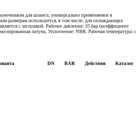
аконечником для шланга, универсально применяемое в
ым размерам используется, в том числе, для охлаждающих
вляется с заглушкой. Рабочее давление: 35 бар (коэффициент
никелированная латунь. Уплотнение: NBR. Рабочая температура: 
рианта
DN
BAR
Действия
Каталог