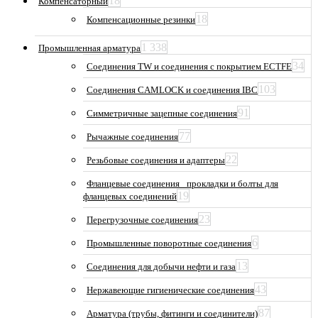
18
Компенсаторный
18
Компенсационные резинки
1 338
Промышленная арматура
34
Соединения TW и соединения с покрытием ECTFE
103
Соединения CAMLOCK и соединения IBC
91
Симметричные зацепные соединения
77
Рычажные соединения
22
Резьбовые соединения и адаптеры
Фланцевые соединения_ прокладки и болты для
19
фланцевых соединений
23
Перегрузочные соединения
6
Промышленные поворотные соединения
13
Соединения для добычи нефти и газа
43
Нержавеющие гигиенические соединения
87
Арматура (трубы, фитинги и соединители)