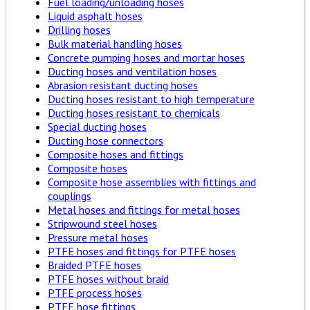
Fuel loading/unloading hoses
Liquid asphalt hoses
Drilling hoses
Bulk material handling hoses
Concrete pumping hoses and mortar hoses
Ducting hoses and ventilation hoses
Abrasion resistant ducting hoses
Ducting hoses resistant to high temperature
Ducting hoses resistant to chemicals
Special ducting hoses
Ducting hose connectors
Composite hoses and fittings
Composite hoses
Composite hose assemblies with fittings and
couplings
Metal hoses and fittings for metal hoses
Stripwound steel hoses
Pressure metal hoses
PTFE hoses and fittings for PTFE hoses
Braided PTFE hoses
PTFE hoses without braid
PTFE process hoses
PTFE hose fittings