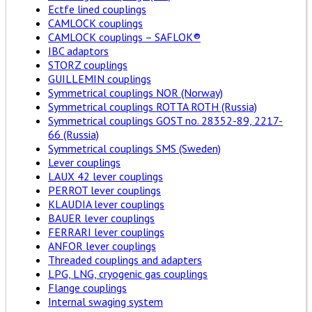
Ectfe lined couplings
CAMLOCK couplings
CAMLOCK couplings – SAFLOK®
IBC adaptors
STORZ couplings
GUILLEMIN couplings
Symmetrical couplings NOR (Norway)
Symmetrical couplings ROTTA ROTH (Russia)
Symmetrical couplings GOST no. 28352-89, 2217-
66 (Russia)
Symmetrical couplings SMS (Sweden)
Lever couplings
LAUX 42 lever couplings
PERROT lever couplings
KLAUDIA lever couplings
BAUER lever couplings
FERRARI lever couplings
ANFOR lever couplings
Threaded couplings and adapters
LPG, LNG, cryogenic gas couplings
Flange couplings
Internal swaging system