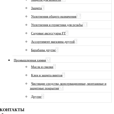
3
Защита
17
Уплотнения общего назначения
13
Уплотнения и герметики для резьбы
7
Садовые аксессуары FT
2
Ассортимент магазина другой
2
Барабаны другие
32
Промышленная химия
7
Масла и смазки
7
Клеи и защита винтов
Чистящие средства, консервационные, монтажные и
12
защитные покрытия
6
Другие
КОНТАКТЫ