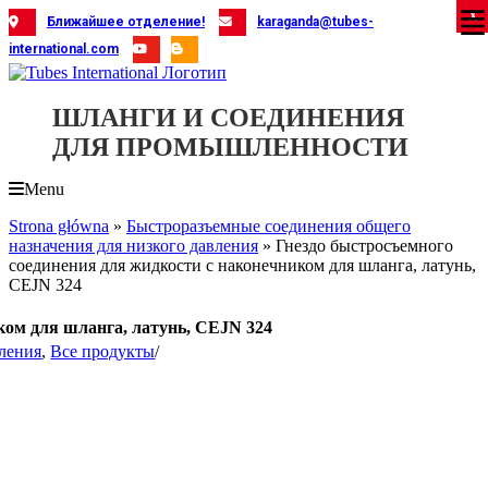
Skip
X
X
X
X
X
X
X
X
X
X
X
X
X
X
X
X
X
X
X
Ближайшее отделение!
karaganda@tubes-
to
international.com
content
ШЛАНГИ И СОЕДИНЕНИЯ
ДЛЯ ПРОМЫШЛЕННОСТИ
Menu
Strona główna
»
Быстроразъемные соединения общего
назначения для низкого давления
»
Гнездо быстросъемного
соединения для жидкости с наконечником для шланга, латунь,
CEJN 324
ком для шланга, латунь, CEJN 324
вления
,
Все продукты
/