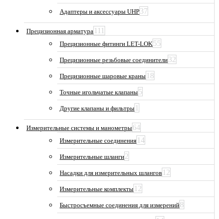
37
Адаптеры и аксессуары UHP
111
Прецизионная арматура
55
Прецизионные фитинги LET-LOK
32
Прецизионные резьбовые соединители
18
Прецизионные шаровые краны
5
Точные игольчатые клапаны
1
Другие клапаны и фильтры
64
Измерительные системы и манометры
14
Измерительные соединения
2
Измерительные шланги
12
Насадки для измерительных шлангов
12
Измерительные комплекты
8
Быстросъемные соединения для измерений