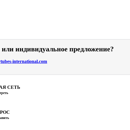
и или индивидуальное предложение?
ubes-international.com
АЯ СЕТЬ
треть
ПРОС
авить