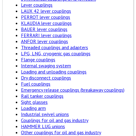
Lever couplings
LAUX 42 lever couplings
PERROT lever couplings
KLAUDIA lever couplings
BAUER lever couplings
FERRARI lever couplings
ANFOR lever couplings
Threaded couplings and adapters
LPG, LNG, cryogenic gas couplings
Flange couplings
Internal swaging system
Loading and unloading couplings
Dry disconnect couplings
Fuel couplings
Emergency release couplings (breakaway couplings)
Rail tanker couplings
Sight glasses
Loading arm
Industrial swivel unions
Couplings for oil and gas industry
HAMMER LUG unions
Other couplings for oil and gas industry