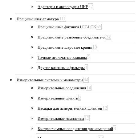
37
Адаптеры и аксессуары UHP
111
Прецизионная арматура
55
Прецизионные фитинги LET-LOK
32
Прецизионные резьбовые соединители
18
Прецизионные шаровые краны
5
Точные игольчатые клапаны
1
Другие клапаны и фильтры
64
Измерительные системы и манометры
14
Измерительные соединения
2
Измерительные шланги
12
Насадки для измерительных шлангов
12
Измерительные комплекты
8
Быстросъемные соединения для измерений