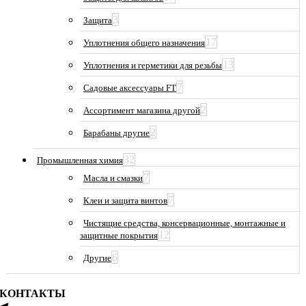
3
Защита
17
Уплотнения общего назначения
13
Уплотнения и герметики для резьбы
7
Садовые аксессуары FT
2
Ассортимент магазина другой
2
Барабаны другие
32
Промышленная химия
7
Масла и смазки
7
Клеи и защита винтов
Чистящие средства, консервационные, монтажные и
12
защитные покрытия
6
Другие
КОНТАКТЫ