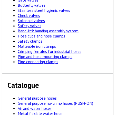
Gate valves
Butterfly valves
Stainless steel hygienic valves
Check valves
Solenoid valves
Safety valves
Band-It® banding assembly system
Hose clips and hose clamps
Safety clamps
Malleable iron clamps
Crimping ferrules for industrial hoses
Pipe and hose mounting clamps
Pipe connecting clamps
Catalogue
General purpose hoses
General purpose no-crimp hoses (PUSH-ON)
Air and water hoses
Metal flexible water hose