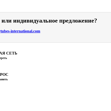
и или индивидуальное предложение?
ubes-international.com
АЯ СЕТЬ
треть
ПРОС
авить