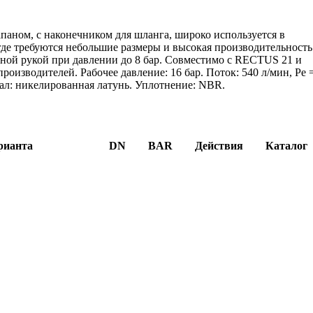
апаном, с наконечником для шланга, широко используется в
 где требуются небольшие размеры и высокая производительность
дной рукой при давлении до 8 бар. Совместимо с RECTUS 21 и
зводителей. Рабочее давление: 16 бар. Поток: 540 л/мин, Pe 
риал: никелированная латунь. Уплотнение: NBR.
рианта
DN
BAR
Действия
Каталог