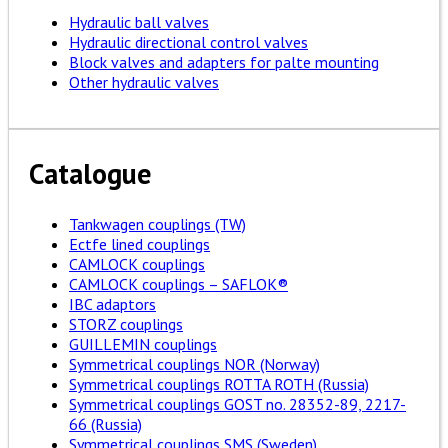
Hydraulic ball valves
Hydraulic directional control valves
Block valves and adapters for palte mounting
Other hydraulic valves
Catalogue
Tankwagen couplings (TW)
Ectfe lined couplings
CAMLOCK couplings
CAMLOCK couplings – SAFLOK®
IBC adaptors
STORZ couplings
GUILLEMIN couplings
Symmetrical couplings NOR (Norway)
Symmetrical couplings ROTTA ROTH (Russia)
Symmetrical couplings GOST no. 28352-89, 2217-
66 (Russia)
Symmetrical couplings SMS (Sweden)