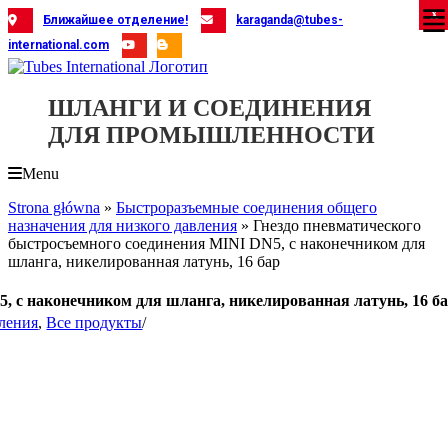
Skip
X
X
X
X
X
X
X
X
X
X
X
X
X
X
X
X
X
X
X
Ближайшее отделение!
karaganda@tubes-
to
international.com
content
ШЛАНГИ И СОЕДИНЕНИЯ
ДЛЯ ПРОМЫШЛЕННОСТИ
Menu
Strona główna
»
Быстроразъемные соединения общего
назначения для низкого давления
»
Гнездо пневматического
быстросъемного соединения MINI DN5, с наконечником для
шланга, никелированная латунь, 16 бар
, с наконечником для шланга, никелированная латунь, 16 б
вления
,
Все продукты
/