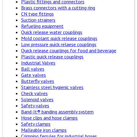
Plastic fittings and connectors
Brass connectors with a cutting ring
CN type fittings
Suction strainers
Refueling equipment
Quick release water couplings
Mold coolant quick release couplings
Low pressure quick relaese couplings
Quick release couplings for food and beverage
Plastic quick release couplings
Industrial Valves
Ball valves
Gate valves
Butterfly valves
Stainless steel hygienic valves
Check valves
Solenoid valves
Safety valves
Band-It® banding assembly system
Hose clips and hose clamps
Safety clamps
Malleable iron clamps
Crimping ferrules for industrial hoses