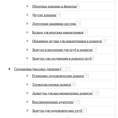
8
Обратные клапаны и фильтры
10
Другие клапаны
26
Ленточная зажимная система
40
Кольца для монтажа наконечников
19
Обжимные втулки для наконечников и шлангов
11
Хомуты и крепления для труб и шлангов
4
Хомуты для соединения и ремонта труб
1 287
Гидравлика (высокое давление)
36
Резиновые гидравлические шланги
48
Термопластичные шланги
339
Арматура для высоконапорных шлангов
160
Высоконапорные адаптеры
55
Хомуты для гидравлических труб