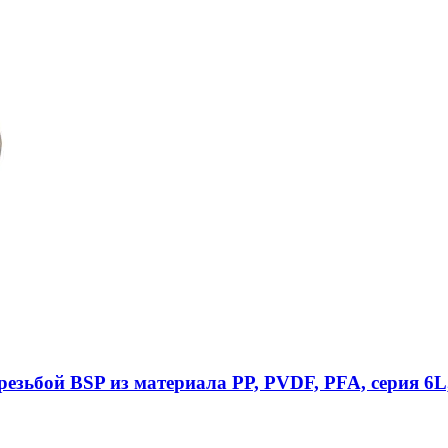
езьбой BSP из материала PP, PVDF, PFA, серия 6L