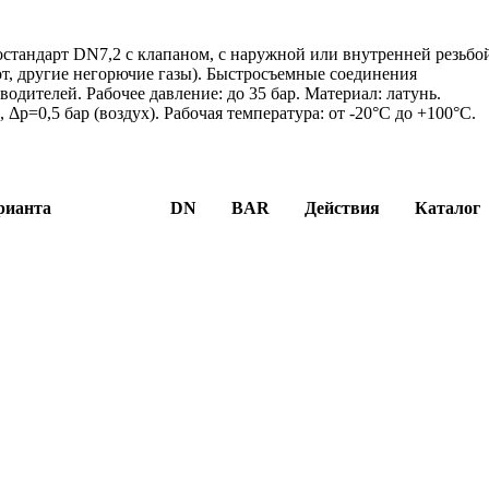
стандарт DN7,2 с клапаном, с наружной или внутренней резьбо
зот, другие негорючие газы). Быстросъемные соединения
одителей. Рабочее давление: до 35 бар. Материал: латунь.
Δp=0,5 бар (воздух). Рабочая температура: от -20°C до +100°C.
рианта
DN
BAR
Действия
Каталог