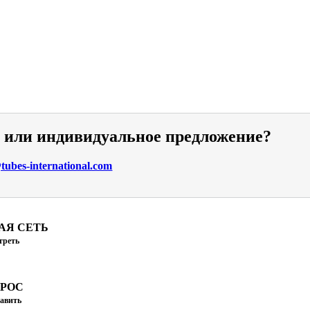
и или индивидуальное предложение?
ubes-international.com
АЯ СЕТЬ
треть
ПРОС
авить