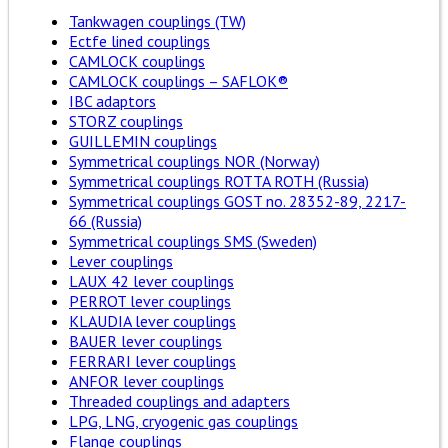
Tankwagen couplings (TW)
Ectfe lined couplings
CAMLOCK couplings
CAMLOCK couplings – SAFLOK®
IBC adaptors
STORZ couplings
GUILLEMIN couplings
Symmetrical couplings NOR (Norway)
Symmetrical couplings ROTTA ROTH (Russia)
Symmetrical couplings GOST no. 28352-89, 2217-
66 (Russia)
Symmetrical couplings SMS (Sweden)
Lever couplings
LAUX 42 lever couplings
PERROT lever couplings
KLAUDIA lever couplings
BAUER lever couplings
FERRARI lever couplings
ANFOR lever couplings
Threaded couplings and adapters
LPG, LNG, cryogenic gas couplings
Flange couplings