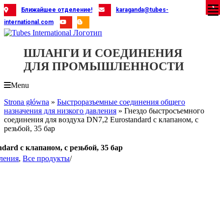
Skip
X
X
X
X
X
X
X
X
X
X
X
X
X
X
X
X
X
X
X
Ближайшее отделение!
karaganda@tubes-
to
international.com
content
ШЛАНГИ И СОЕДИНЕНИЯ
ДЛЯ ПРОМЫШЛЕННОСТИ
Menu
Strona główna
»
Быстроразъемные соединения общего
назначения для низкого давления
»
Гнездо быстросъемного
соединения для воздуха DN7,2 Eurostandard с клапаном, с
резьбой, 35 бар
ard с клапаном, с резьбой, 35 бар
вления
,
Все продукты
/