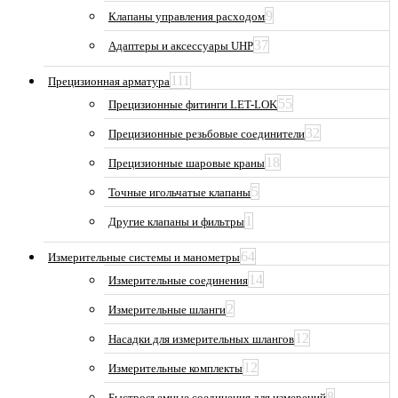
9
Клапаны управления расходом
37
Адаптеры и аксессуары UHP
111
Прецизионная арматура
55
Прецизионные фитинги LET-LOK
32
Прецизионные резьбовые соединители
18
Прецизионные шаровые краны
5
Точные игольчатые клапаны
1
Другие клапаны и фильтры
64
Измерительные системы и манометры
14
Измерительные соединения
2
Измерительные шланги
12
Насадки для измерительных шлангов
12
Измерительные комплекты
8
Быстросъемные соединения для измерений