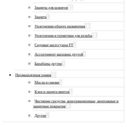
37
Защиты для шлангов
3
Защита
17
Уплотнения общего назначения
13
Уплотнения и герметики для резьбы
7
Садовые аксессуары FT
2
Ассортимент магазина другой
2
Барабаны другие
32
Промышленная химия
7
Масла и смазки
7
Клеи и защита винтов
Чистящие средства, консервационные, монтажные и
12
защитные покрытия
6
Другие