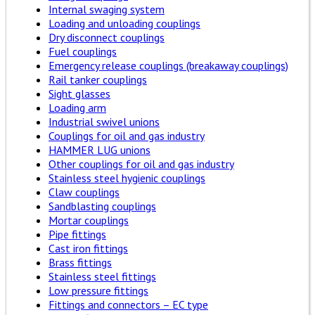
Internal swaging system
Loading and unloading couplings
Dry disconnect couplings
Fuel couplings
Emergency release couplings (breakaway couplings)
Rail tanker couplings
Sight glasses
Loading arm
Industrial swivel unions
Couplings for oil and gas industry
HAMMER LUG unions
Other couplings for oil and gas industry
Stainless steel hygienic couplings
Claw couplings
Sandblasting couplings
Mortar couplings
Pipe fittings
Cast iron fittings
Brass fittings
Stainless steel fittings
Low pressure fittings
Fittings and connectors – EC type