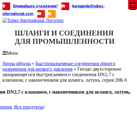
Skip
X
X
X
X
X
X
X
X
X
X
X
X
X
X
X
X
X
X
X
Ближайшее отделение!
karaganda@tubes-
to
international.com
content
ШЛАНГИ И СОЕДИНЕНИЯ
ДЛЯ ПРОМЫШЛЕННОСТИ
Menu
Strona główna
»
Быстроразъемные соединения общего
назначения для низкого давления
»
Гнездо двухсторонне
запирающегося быстросъемного соединения DN2,7 с
клапаном, с наконечником для шланга, латунь, серия 20KA
ия DN2,7 с клапаном, с наконечником для шланга, латунь,
вления
,
Все продукты
/