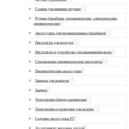
18
Станки для навивки пружин
Ручные барабаны, гидравлические, электрические,
2
пневматические
12
Аксессуары для промышленных барабанов
61
Пистолеты для воздуха
6
Пистолеты и устройства для накачивания колес
14
Специальные пневматические пистолеты
5
Пневматические аксессуары
37
Защиты для шлангов
3
Защита
17
Уплотнения общего назначения
13
Уплотнения и герметики для резьбы
7
Садовые аксессуары FT
2
Ассортимент магазина другой