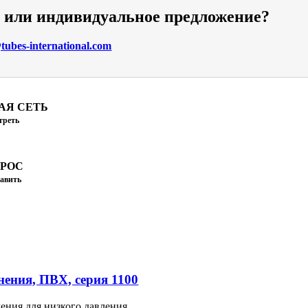
и или индивидуальное предложение?
ubes-international.com
АЯ СЕТЬ
треть
ПРОС
авить
ения, ПВХ, серия 1100
ения для низкого давления