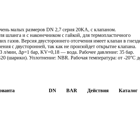
чень малых размеров DN 2,7 серия 20KA, с клапаном.
ля шланга и с наконечником с гайкой, для термопластичного
чих газов. Версия двустороннего отсечения имеет клапан в гнезд
чения с двусторонней, так как не произойдет открытие клапана.
 3 л/мин, Δp=1 бар, KV=0,18 — вода. Рабочее давление: 35 бар.
 420 (шарики). Уплотнение: NBR. Рабочая температура: от -20°C д
рианта
DN
BAR
Действия
Каталог