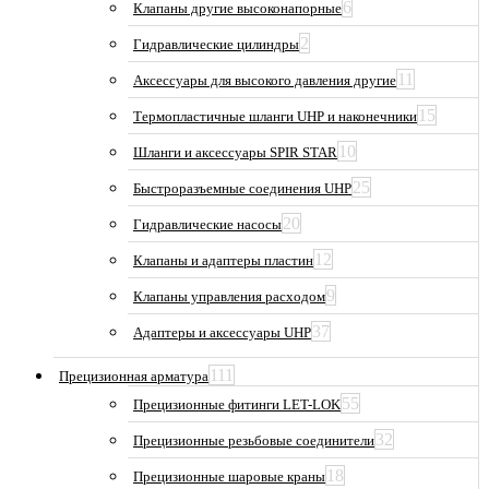
6
Клапаны другие высоконапорные
2
Гидравлические цилиндры
11
Аксессуары для высокого давления другие
15
Термопластичные шланги UHP и наконечники
10
Шланги и аксессуары SPIR STAR
25
Быстроразъемные соединения UHP
20
Гидравлические насосы
12
Клапаны и адаптеры пластин
9
Клапаны управления расходом
37
Адаптеры и аксессуары UHP
111
Прецизионная арматура
55
Прецизионные фитинги LET-LOK
32
Прецизионные резьбовые соединители
18
Прецизионные шаровые краны