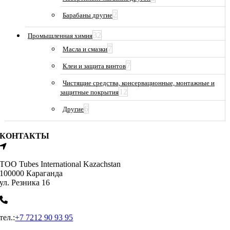
2
Барабаны другие
32
Промышленная химия
7
Масла и смазки
7
Клеи и защита винтов
Чистящие средства, консервационные, монтажные и
12
защитные покрытия
6
Другие
КОНТАКТЫ
ТОО Tubes International Kazachstan
100000 Караганда
ул. Резника 16
тел.:
+7 7212 90 93 95