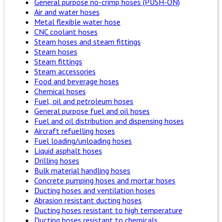
General purpose no-crimp hoses (PUSH-ON)
Air and water hoses
Metal flexible water hose
CNC coolant hoses
Steam hoses and steam fittings
Steam hoses
Steam fittings
Steam accessories
Food and beverage hoses
Chemical hoses
Fuel, oil and petroleum hoses
General purpose fuel and oil hoses
Fuel and oil distribution and dispensing hoses
Aircraft refuelling hoses
Fuel loading/unloading hoses
Liquid asphalt hoses
Drilling hoses
Bulk material handling hoses
Concrete pumping hoses and mortar hoses
Ducting hoses and ventilation hoses
Abrasion resistant ducting hoses
Ducting hoses resistant to high temperature
Ducting hoses resistant to chemicals