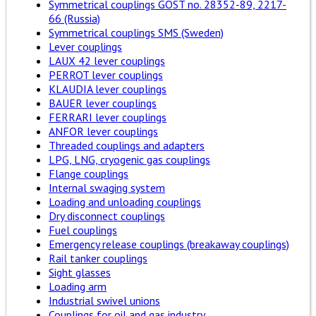
Symmetrical couplings GOST no. 28352-89, 2217-
66 (Russia)
Symmetrical couplings SMS (Sweden)
Lever couplings
LAUX 42 lever couplings
PERROT lever couplings
KLAUDIA lever couplings
BAUER lever couplings
FERRARI lever couplings
ANFOR lever couplings
Threaded couplings and adapters
LPG, LNG, cryogenic gas couplings
Flange couplings
Internal swaging system
Loading and unloading couplings
Dry disconnect couplings
Fuel couplings
Emergency release couplings (breakaway couplings)
Rail tanker couplings
Sight glasses
Loading arm
Industrial swivel unions
Couplings for oil and gas industry