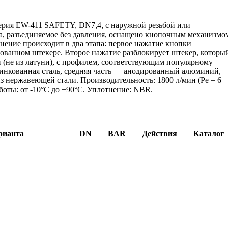
ерия EW-411 SAFETY, DN7,4, с наружной резьбой или
а, разъединяемое без давления, оснащено кнопочным механизмо
нение происходит в два этапа: первое нажатие кнопки
ованном штекере. Второе нажатие разблокирует штекер, которы
и (не из латуни), с профилем, соответствующим популярному
инкованная сталь, средняя часть — анодированный алюминий,
 нержавеющей стали. Производительность: 1800 л/мин (Pe = 6
работы: от -10°C до +90°C. Уплотнение: NBR.
рианта
DN
BAR
Действия
Каталог