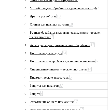
Запасные части для оборудования
7
Устройства для обработки гидравлических труб
10
Другие устройства
18
Станки для навивки пружин
Ручные барабаны, гидравлические, электрические,
2
пневматические
12
Аксессуары для промышленных барабанов
61
Пистолеты для воздуха
6
Пистолеты и устройства для накачивания колес
14
Специальные пневматические пистолеты
5
Пневматические аксессуары
37
Защиты для шлангов
3
Защита
17
Уплотнения общего назначения
13
Уплотнения и герметики для резьбы