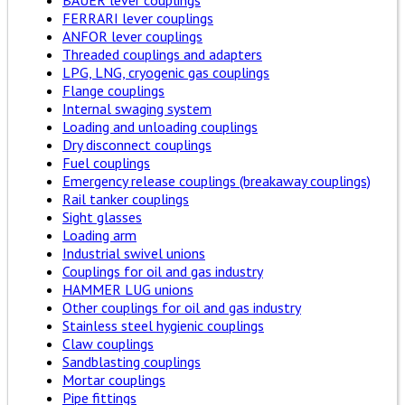
BAUER lever couplings
FERRARI lever couplings
ANFOR lever couplings
Threaded couplings and adapters
LPG, LNG, cryogenic gas couplings
Flange couplings
Internal swaging system
Loading and unloading couplings
Dry disconnect couplings
Fuel couplings
Emergency release couplings (breakaway couplings)
Rail tanker couplings
Sight glasses
Loading arm
Industrial swivel unions
Couplings for oil and gas industry
HAMMER LUG unions
Other couplings for oil and gas industry
Stainless steel hygienic couplings
Claw couplings
Sandblasting couplings
Mortar couplings
Pipe fittings