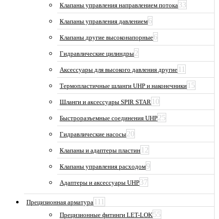
33
Клапаны управления направлением потока
6
Клапаны управления давлением
6
Клапаны другие высоконапорные
2
Гидравлические цилиндры
11
Аксессуары для высокого давления другие
15
Термопластичные шланги UHP и наконечники
10
Шланги и аксессуары SPIR STAR
25
Быстроразъемные соединения UHP
20
Гидравлические насосы
12
Клапаны и адаптеры пластин
9
Клапаны управления расходом
37
Адаптеры и аксессуары UHP
111
Прецизионная арматура
55
Прецизионные фитинги LET-LOK