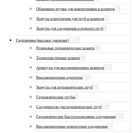
19
Обжимные втулки для наконечников и шлангов
11
Хомуты и крепления для труб и шлангов
4
Хомуты для соединения и ремонта труб
1 287
Гидравлика (высокое давление)
36
Резиновые гидравлические шланги
48
Термопластичные шланги
339
Арматура для высоконапорных шлангов
160
Высоконапорные адаптеры
55
Хомуты для гидравлических труб
2
Гидравлические трубы
288
Соединители для гидравлических труб
162
Гидравлические быстроразъемные соединения
11
Высоконапорные поворотные соединения