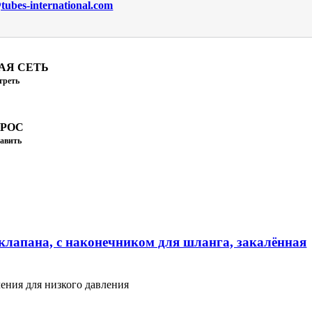
ubes-international.com
АЯ СЕТЬ
треть
ПРОС
авить
клапана, с наконечником для шланга, закалённая
ения для низкого давления