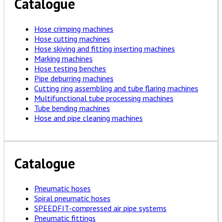
Catalogue
Hose crimping machines
Hose cutting machines
Hose skiving and fitting inserting machines
Marking machines
Hose testing benches
Pipe deburring machines
Cutting ring assembling and tube flaring machines
Multifunctional tube processing machines
Tube bending machines
Hose and pipe cleaning machines
Catalogue
Pneumatic hoses
Spiral pneumatic hoses
SPEEDFIT-compressed air pipe systems
Pneumatic fittings