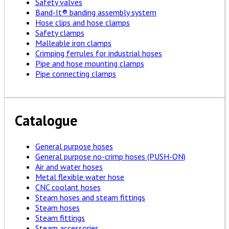
Safety valves
Band-It® banding assembly system
Hose clips and hose clamps
Safety clamps
Malleable iron clamps
Crimping ferrules for industrial hoses
Pipe and hose mounting clamps
Pipe connecting clamps
Catalogue
General purpose hoses
General purpose no-crimp hoses (PUSH-ON)
Air and water hoses
Metal flexible water hose
CNC coolant hoses
Steam hoses and steam fittings
Steam hoses
Steam fittings
Steam accessories