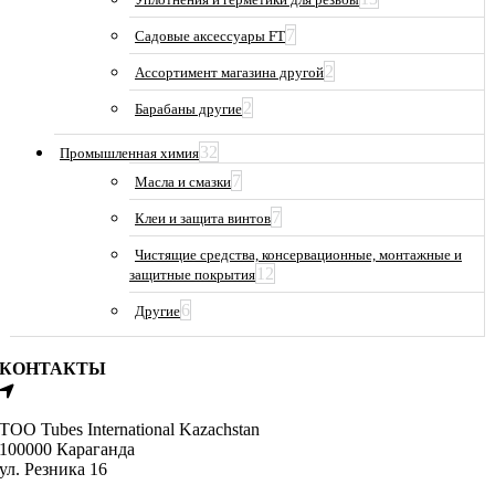
7
Садовые аксессуары FT
2
Ассортимент магазина другой
2
Барабаны другие
32
Промышленная химия
7
Масла и смазки
7
Клеи и защита винтов
Чистящие средства, консервационные, монтажные и
12
защитные покрытия
6
Другие
КОНТАКТЫ
ТОО Tubes International Kazachstan
100000 Караганда
ул. Резника 16