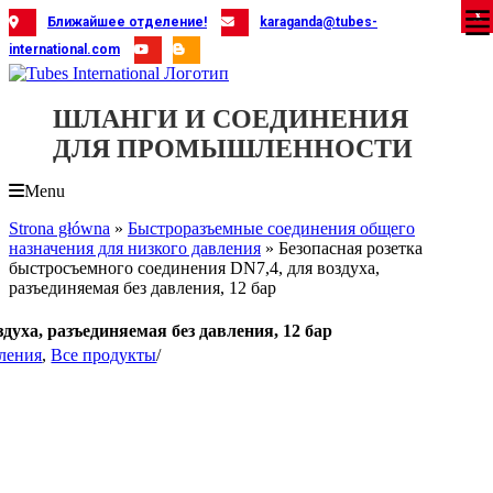
Skip
X
X
X
X
X
X
X
X
X
X
X
X
X
X
X
X
X
X
X
Ближайшее отделение!
karaganda@tubes-
to
international.com
content
ШЛАНГИ И СОЕДИНЕНИЯ
ДЛЯ ПРОМЫШЛЕННОСТИ
Menu
Strona główna
»
Быстроразъемные соединения общего
назначения для низкого давления
»
Безопасная розетка
быстросъемного соединения DN7,4, для воздуха,
разъединяемая без давления, 12 бар
духа, разъединяемая без давления, 12 бар
вления
,
Все продукты
/