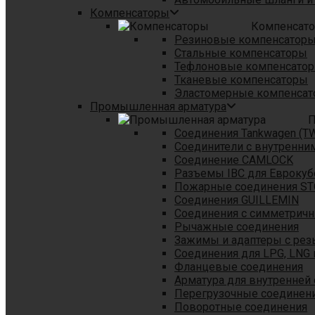
Компенсаторы
Компенсат
Резиновые компенсатор
Стальные компенсаторы
Тефлоновые компенсато
Тканевые компенсаторы
Эластомерные компенса
Промышленная арматура
П
Соединения Tankwagen (T
Соединители с внутренни
Соединение CAMLOCK
Разъемы IBC для Еврокуб
Пожарные соединения S
Соединения GUILLEMIN
Соединения с симметрич
Рычажные соединения
Зажимы и адаптеры с рез
Соединения для LPG, LNG 
Фланцевые соединения
Арматура для внутренней
Перегрузочные соединен
Поворотные соединения