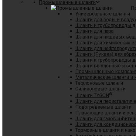
Промышленные шланги
П
Универсальные шланги
Шланги для воды и возду
Шланги и трубопроводы 
Шланги для пара
Шланги для пищевых вещ
Шланги для химических в
Шланги для нефтепродукт
Шланги (Рукава) для абр
Шланги и трубопроводы дл
Шланги выхлопные и вен
Промышленные композит
Металлические шланги и 
Тефлоновые шланги
Силиконовые шланги
®
Шланги TYGON
Шланги для перистальтиче
Подогреваемые шланги
Плавающие шланги и осн
Шланги для газов и фитин
Шланги для кондициониро
Тормозные шланги и нако
Автомобильные шланги и