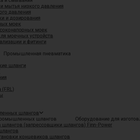
ка и смывания
 и мытья низкого давления
ого давления
ки и дозирования
ных моек
ысоконапорных моек
для моечных устройств
ализации и фитинги
Промышленная пневматика
кие шланги
T
ния
 (FRL)
ры
шленных шлангов
Оборудование для изгото
шлангов (запрессовщики шлангов) Finn-Power
шлангов
тановки концевиков шлангов