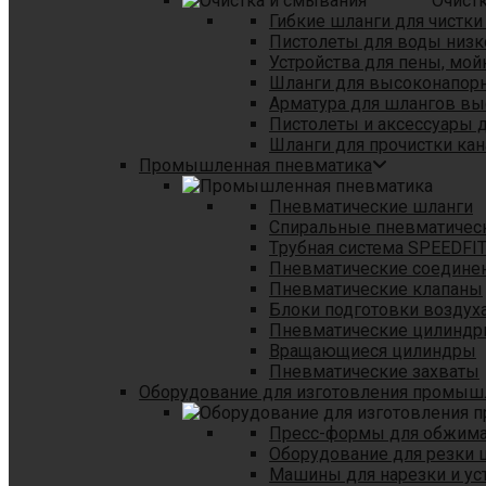
Очист
Гибкие шланги для чистки
Пистолеты для воды низк
Устройства для пены, мой
Шланги для высоконапор
Арматура для шлангов в
Пистолеты и аксессуары 
Шланги для прочистки кан
Промышленная пневматика
Пневматические шланги
Спиральные пневматичес
Tрубная система SPEEDFI
Пневматические соедине
Пневматические клапаны
Блоки подготовки воздуха
Пневматические цилинд
Вращающиеся цилиндры
Пневматические захваты
Оборудование для изготовления промы
Пресс-формы для обжима 
Оборудование для резки 
Машины для нарезки и ус