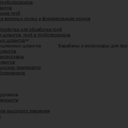
трубопроводов
ангов
нцев труб
а врезных колец и формирования конуса
ройства для обработки труб
 шлангов, труб и трубопроводов
ых шлангов
Барабаны и аксессуары для п
шлангов
аксессуары
шлангов
ысоких температур
убопроводов
 рукавов
ленности
вов высокого давления
в