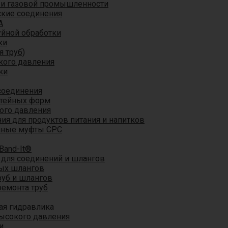
 и газовой промышленности
кие соединения
A
уйной обработки
ки
я труб)
кого давления
ки
соединения
итейных форм
ого давления
я для продуктов питания и напитков
мные муфты CPC
Band-It®
для соединений и шлангов
ых шлангов
уб и шлангов
ремонта труб
ая гидравлика
ысокого давления
и