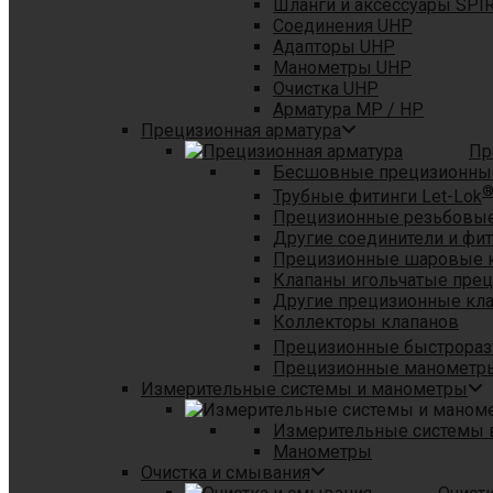
Шланги и аксессуары SPI
Соединения UHP
Адапторы UHP
Манометры UHP
Очистка UHP
Арматура MP / HP
Прецизионная арматура
Пр
Бесшовные прецизионны
Трубные фитинги Let-Lok
Прецизионные резьбовые
Другие соединители и фи
Прецизионные шаровые 
Клапаны игольчатые пре
Другие прецизионные кл
Коллекторы клапанов
Прецизионные быстрораз
Прецизионные манометры
Измерительные системы и манометры
Измерительные системы в
Манометры
Очистка и смывания