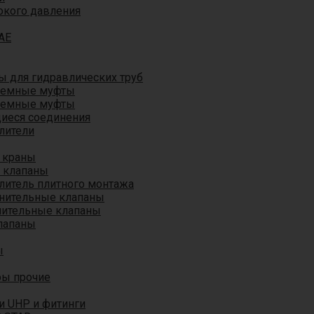
окого давления
AE
 для гидравлических труб
ъемные муфты
ъемные муфты
иеся соединения
лители
 краны
 клапаны
литель плитного монтажа
анительные клапаны
нительные клапаны
лапаны
ы
ры прочие
и UHP и фитинги