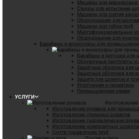
Машины для маркировки 
Стенды для испытания шл
Машины для снятия заусе
Оборудование для монтаж
Машины для гибки труб
Многофункциональные уст
Оборудование для очистки
Барабаны и аксессуары для промышленн
Барабаны и катушки для 
Обдувочные пистолеты и 
Защитные оболочки для 
Защитные оболочки для в
Защита для шлангов и тр
Уплотнения и герметики
Промышленная химия
УСЛУГИ
Изготовление
Изготовление рукавов для промыш
Изготовление стальных шлангов
Изготовление гидравлических рука
Изготовление композитных шланго
Гнуття гідравлічних труб
Другие услуги