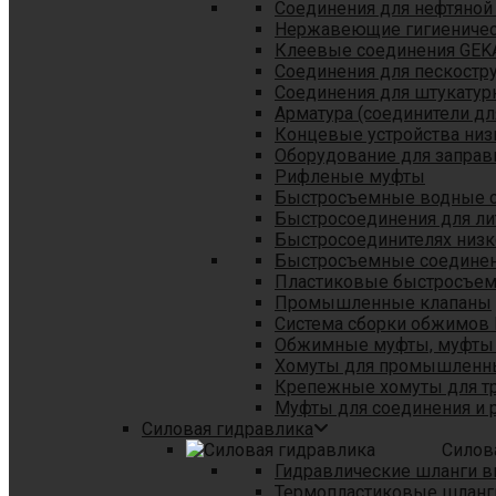
Соединения для нефтяной
Нержавеющие гигиеничес
Клеевые соединения GEK
Соединения для пескостр
Cоединения для штукатур
Арматура (соединители дл
Концевые устройства низ
Оборудование для заправ
Рифленые муфты
Быстросъемные водные 
Быстросоединения для л
Быстросоединителях низк
Быстросъемные соединени
Пластиковые быстросъе
Промышленные клапаны
Система сборки обжимов 
Обжимные муфты, муфты 
Хомуты для промышленн
Крепежные хомуты для тр
Муфты для соединения и 
Силовая гидравлика
Силов
Гидравлические шланги в
Термопластиковые шланг