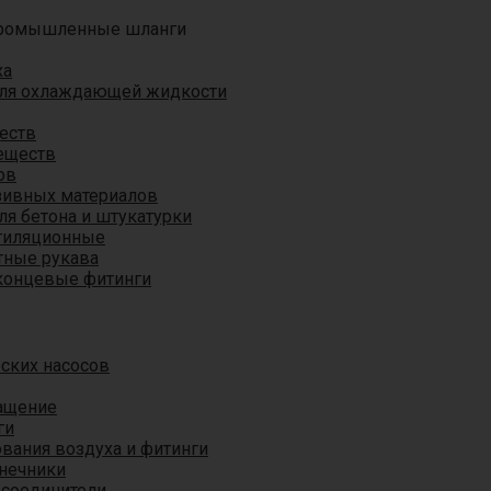
ромышленные шланги
ха
для охлаждающей жидкости
еств
еществ
ов
азивных материалов
я бетона и штукатурки
тиляционные
ные рукава
концевые фитинги
ских насосов
ащение
ги
вания воздуха и фитинги
нечники
 соединители