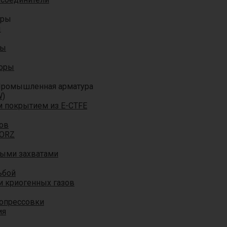
оры
ы
ры
торы
ромышленная арматура
W)
м покрытием из E-CTFE
ов
TORZ
ными захватами
ьбой
и криогенных газов
 опрессовки
ия