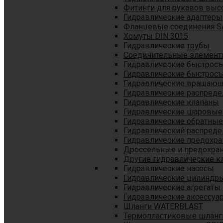
Фитинги для рукавов выс
Гидравлические адаптеры
Фланцевые соединения S
Хомуты DIN 3015
Гидравлические трубы
Соединительные элементы
Гидравлические быстрос
Гидравлические быстрос
Гидравлические вращающ
Гидравлические распреде
Гидравлические клапаны
Гидравлические шаровые
Гидравлические обратные
Гидравлический распреде
Гидравлические предохр
Дроссельные и предохра
Другие гидравлические к
Гидравлические насосы
Гидравлические цилиндр
Гидравлические агрегаты
Гидравлические аксессуа
Шланги WATERBLAST
Термопластиковые шланг