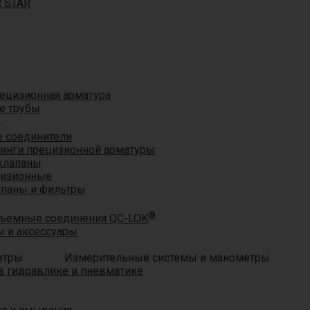
R STAR
ецизионная арматура
е трубы
®
 соединители
тинги прецизионной арматуры
клапаны
цизионные
апаны и фильтры
®
ъемные соединения QC-LOK
 и аксессуары
Измерительные системы и манометры
 гидравлике и пневматике