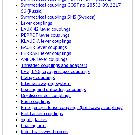
Symmetrical couplings GOST no. 28352-89, 2217-
66 (Russia)
Symmetrical couplings SMS (Sweden)
Lever couplings
LAUX 42 lever couplings
PERROT lever couplings
KLAUDIA lever couplings
BAUER lever couplings
FERRARI lever couplings
ANFOR lever couplings
Threaded couplings and adapters
LPG, LNG, cryogenic gas couplings
Flange couplings
Internal swaging system
Loading and unloading couplings
Dry disconnect couplings
Fuel couplings
Emergency release couplings (breakaway couplings)
Rail tanker couplings
Sight glasses
Loading arm
Industrial swivel unions