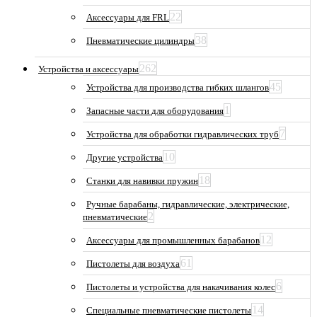
22
Аксессуары для FRL
38
Пневматические цилиндры
262
Устройства и аксессуары
45
Устройства для производства гибких шлангов
1
Запасные части для оборудования
7
Устройства для обработки гидравлических труб
10
Другие устройства
18
Станки для навивки пружин
Ручные барабаны, гидравлические, электрические,
2
пневматические
12
Аксессуары для промышленных барабанов
61
Пистолеты для воздуха
6
Пистолеты и устройства для накачивания колес
14
Специальные пневматические пистолеты