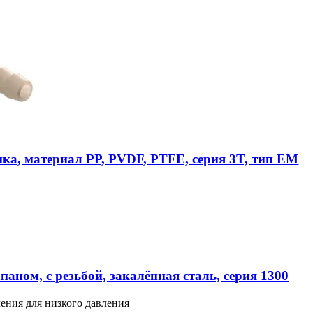
ика, материал PP, PVDF, PTFE, серия 3T, тип EM
аном, с резьбой, закалённая сталь, серия 1300
ения для низкого давления