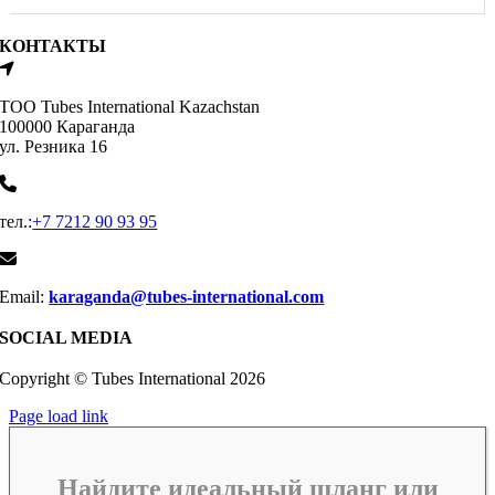
КОНТАКТЫ
ТОО Tubes International Kazachstan
100000 Караганда
ул. Резника 16
тел.:
+7 7212 90 93 95
Email:
karaganda@tubes-international.com
SOCIAL MEDIA
Copyright © Tubes International
2026
Page load link
Найдите идеальный шланг или