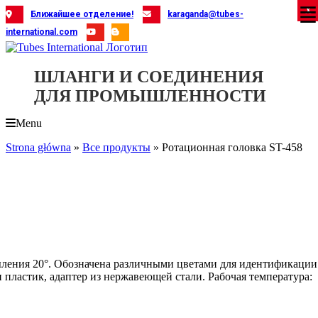
Skip
X
X
X
X
X
X
X
X
X
X
X
X
X
X
X
X
X
X
X
Ближайшее отделение!
karaganda@tubes-
to
international.com
content
ШЛАНГИ И СОЕДИНЕНИЯ
ДЛЯ ПРОМЫШЛЕННОСТИ
Menu
Strona główna
»
Все продукты
»
Ротационная головка ST-458
пыления 20°. Обозначена различными цветами для идентификации
и пластик, адаптер из нержавеющей стали. Рабочая температура: