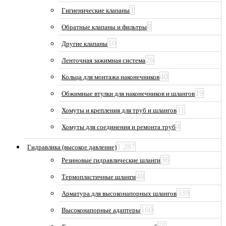
1
Гигиенические клапаны
8
Обратные клапаны и фильтры
10
Другие клапаны
26
Ленточная зажимная система
40
Кольца для монтажа наконечников
19
Обжимные втулки для наконечников и шлангов
11
Хомуты и крепления для труб и шлангов
4
Хомуты для соединения и ремонта труб
1 287
Гидравлика (высокое давление)
36
Резиновые гидравлические шланги
48
Термопластичные шланги
339
Арматура для высоконапорных шлангов
160
Высоконапорные адаптеры