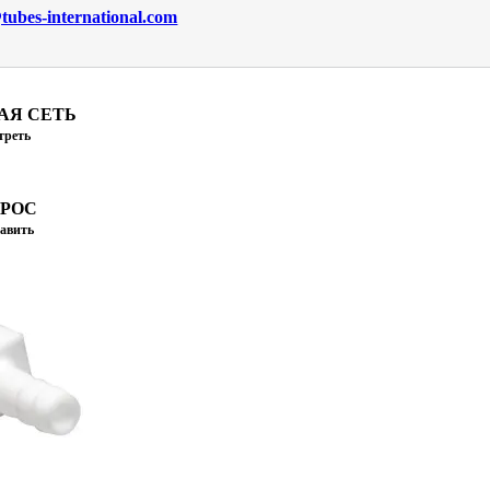
ubes-international.com
АЯ СЕТЬ
треть
ПРОС
авить