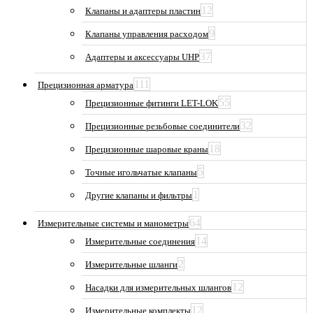
12
Клапаны и адаптеры пластин
9
Клапаны управления расходом
37
Адаптеры и аксессуары UHP
111
Прецизионная арматура
55
Прецизионные фитинги LET-LOK
32
Прецизионные резьбовые соединители
18
Прецизионные шаровые краны
5
Точные игольчатые клапаны
1
Другие клапаны и фильтры
64
Измерительные системы и манометры
14
Измерительные соединения
2
Измерительные шланги
12
Насадки для измерительных шлангов
12
Измерительные комплекты