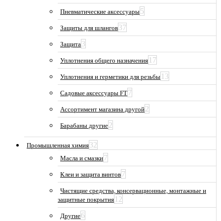
5
Пневматические аксессуары
37
Защиты для шлангов
3
Защита
17
Уплотнения общего назначения
13
Уплотнения и герметики для резьбы
7
Садовые аксессуары FT
2
Ассортимент магазина другой
2
Барабаны другие
32
Промышленная химия
7
Масла и смазки
7
Клеи и защита винтов
Чистящие средства, консервационные, монтажные и
12
защитные покрытия
6
Другие