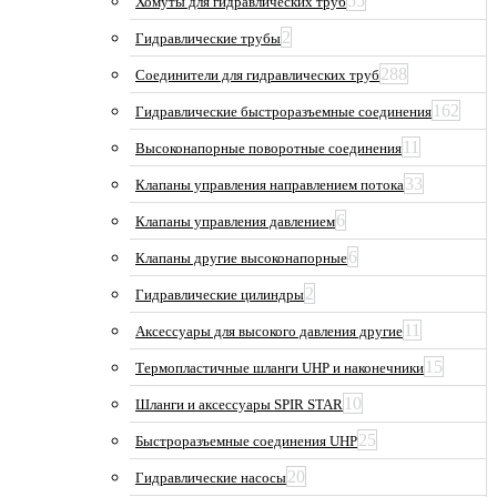
55
Хомуты для гидравлических труб
2
Гидравлические трубы
288
Соединители для гидравлических труб
162
Гидравлические быстроразъемные соединения
11
Высоконапорные поворотные соединения
33
Клапаны управления направлением потока
6
Клапаны управления давлением
6
Клапаны другие высоконапорные
2
Гидравлические цилиндры
11
Аксессуары для высокого давления другие
15
Термопластичные шланги UHP и наконечники
10
Шланги и аксессуары SPIR STAR
25
Быстроразъемные соединения UHP
20
Гидравлические насосы