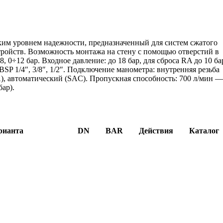
им уровнем надежности, предназначенный для систем сжатого
тройств. Возможность монтажа на стену с помощью отверстий в
8, 0÷12 бар. Входное давление: до 18 бар, для сброса RA до 10 ба
BSP 1/4″, 3/8″, 1/2″. Подключение манометра: внутренняя резьба
A), автоматический (SAC). Пропускная способность: 700 л/мин 
бар).
рианта
DN
BAR
Действия
Каталог