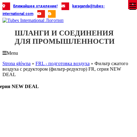
Skip
X
X
X
X
X
X
X
X
X
X
X
X
X
X
X
X
X
X
X
Ближайшее отделение!
karaganda@tubes-
to
international.com
content
ШЛАНГИ И СОЕДИНЕНИЯ
ДЛЯ ПРОМЫШЛЕННОСТИ
Menu
Strona główna
»
FRL - подготовка воздуха
»
Фильтр сжатого
воздуха с редуктором (фильтр-редуктор) FR, серия NEW
DEAL
, серия NEW DEAL