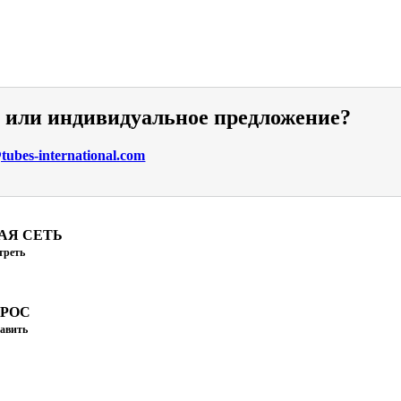
и или индивидуальное предложение?
ubes-international.com
АЯ СЕТЬ
треть
ПРОС
авить